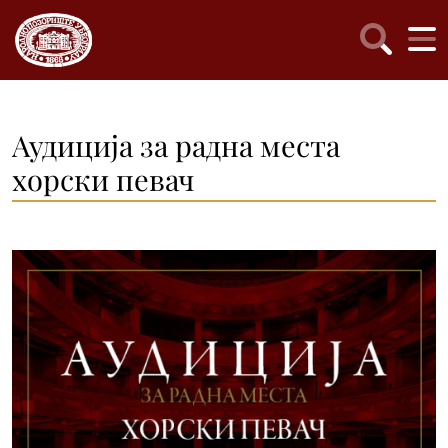
Аудиција за радна места
хорски певач