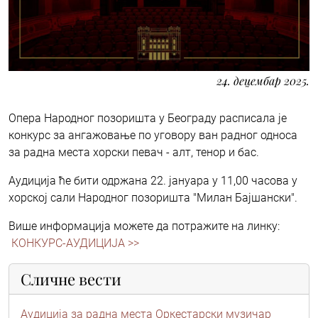
24. децембар 2025.
Опера Народног позоришта у Београду расписала је
конкурс за ангажовање по уговору ван радног односа
за радна места хорски певач - алт, тенор и бас.
Аудиција ће бити одржана 22. јануара у 11,00 часова у
хорској сали Народног позоришта "Милан Бајшански".
Више информација можете да потражите на линку:
КОНКУРС-АУДИЦИЈА >>
Сличне вести
Аудиција за радна места Оркестарски музичар