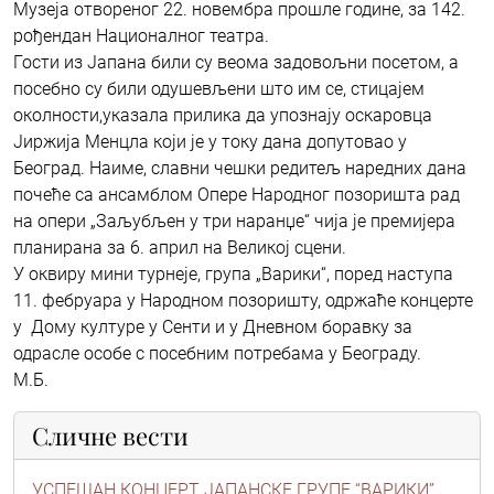
Музеја отвореног 22. новембра прошле године, за 142.
рођендан Националног театра.
Гости из Јапана били су веома задовољни посетом, а
посебно су били одушевљени што им се, стицајем
околности,указала прилика да упознају оскаровца
Јиржија Менцла који је у току дана допутовао у
Београд. Наиме, славни чешки редитељ наредних дана
почеће са ансамблом Опере Народног позоришта рад
на опери „Заљубљен у три наранџе“ чија је премијера
планирана за 6. април на Великој сцени.
У оквиру мини турнеје, група „Варики“, поред наступа
11. фебруара у Народном позоришту, одржаће концерте
у Дому културе у Сенти и у Дневном боравку за
одрасле особе с посебним потребама у Београду.
М.Б.
Сличне вести
УСПЕШАН КОНЦЕРТ ЈАПАНСКЕ ГРУПЕ “ВАРИКИ”