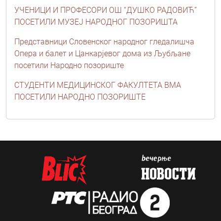
УЧЕНИЦИ И ПРОФЕСОРИ ОШ “ДУШКО РАДОВИЋ”
ПОСЕТИЛИ МУЗЕЈ НАРОДНОГ ПОЗОРИШТА
Представници Словенског народног гледалишча
Опера и балет и Цанкарјевог дома из Љубљане
посетили Народно позориште
СТУДЕНТИ МЕДИЦИНСКОГ ФАКУЛТЕТА ВМА
ПОСЕТИЛИ НАРОДНО ПОЗОРИШТЕ