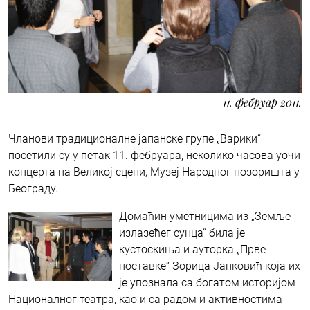
11. фебруар 2011.
Чланови традиционалне јапанске групе „Варики“
посетили су у петак 11. фебруара, неколико часова уочи
концерта на Великој сцени, Музеј Народног позоришта у
Београду.
Домаћин уметницима из „Земље
излазећег сунца“ била је
кустоскиња и ауторка „Прве
поставке“ Зорица Јанковић која их
је упознала са богатом историјом
Националног театра, као и са радом и активностима