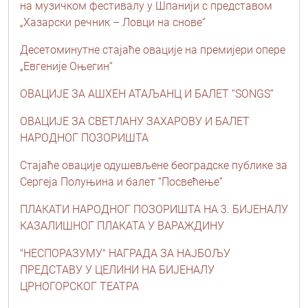
на музичком фестивалу у Шпанији с представом
„Хазарски речник – Ловци на снове“
Десетоминутне стајаће овације на премијери опере
„Евгеније Оњегин“
ОВАЦИЈЕ ЗА АШХЕН АТАЉАНЦ И БАЛЕТ “SONGS”
ОВАЦИЈЕ ЗА СВЕТЛАНУ ЗАХАРОВУ И БАЛЕТ
НАРОДНОГ ПОЗОРИШТА
Стајаће овације одушевљене београдске публике за
Сергеја Полуњина и балет “Посвећење”
ПЛАКАТИ НАРОДНОГ ПОЗОРИШТА НА 3. БИЈЕНАЛУ
КАЗАЛИШНОГ ПЛАКАТА У ВАРАЖДИНУ
"НЕСПОРАЗУМУ" НАГРАДA ЗА НАЈБОЉУ
ПРЕДСТАВУ У ЦЕЛИНИ НА БИЈЕНАЛУ
ЦРНОГОРСКОГ ТЕАТРА