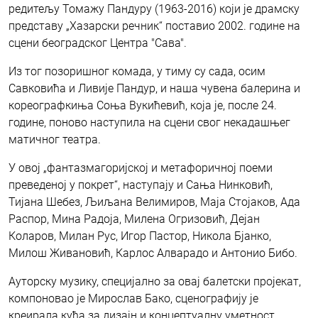
редитељу Томажу Пандуру (1963-2016) који је драмску
представу „Хазарски речник“ поставио 2002. године на
сцени београдског Центра "Сава".
Из тог позоришног комада, у тиму су сада, осим
Савковића и Ливије Пандур, и наша чувена балерина и
кореографкиња Соња Вукићевић, која је, после 24.
године, поново наступила на сцени свог некадашњег
матичног театра.
У овој „фантазмагоријској и метафоричној поеми
преведеној у покрет“, наступају и Сања Нинковић,
Тијана Шебез, Љиљана Велимиров, Маја Стојаков, Ада
Распор, Мина Радоја, Милена Огризовић, Дејан
Коларов, Милан Рус, Игор Пастор, Никола Бјанко,
Милош Живановић, Карлос Алварадо и Антонио Бибо.
Ауторску музику, специјално за овај балетски пројекат,
компоновао је Мирослав Бако, сценографију је
креирала кућа за дизајн и концептуалну уметност