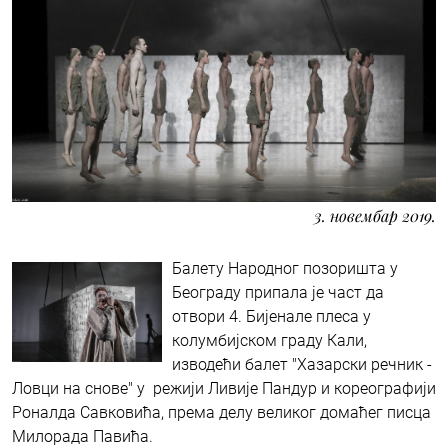
3. новембар 2019.
Балету Народног позоришта у
Београду припала је част да
отвори 4. Бијенале плеса у
колумбијском граду Кали,
изводећи балет "Хазарски речник -
Ловци на снове" у режији Ливије Пандур и кореографији
Роналда Савковића, према делу великог домаћег писца
Милорада Павића.