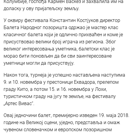
Колумбије, госпођа Кармен Васкез и захвалила им на
доласку у ову пријатељску земљу.
У оквиру фестивала Константин Костјуков директор
Балета Народног позоришта одржао је мастер клас
класичног балета који је одлично прихваћен и коме је
присуствовао велики број играча из региона. Због
великог интересовања уметника, балетски клас је
морао бити поновљен да би сви заинтересоване
уметници могли да присуствују.
Након тога, турнеја је успешно настављена наступима
9. и 10. новембра у престоници Еквадора, прелепом
граду Кито, а потом 15. и 16. новембра у Лохи,
туристичком граду на југу те земље, на фестивалу
„Артес Вивас“.
Овај једночини балет, премијерно изведен 19. маја 2018.
године на Великој сцени, уједно, представља и омаж
чувеном словеначком и европском позоришном