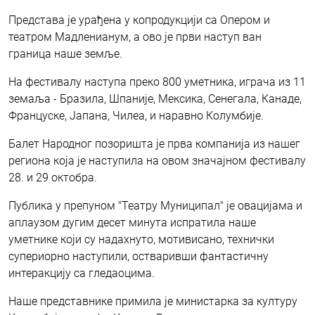
Представа је урађена у копродукцији са Опером и
театром Мадленианум, а ово је први наступ ван
граница наше земље.
На фестивалу наступа преко 800 уметника, играча из 11
земаља - Бразила, Шпаније, Мексика, Сенегала, Канаде,
Француске, Јапана, Чилеа, и наравно Колумбије.
Балет Народног позоришта је прва компанија из нашег
региона која је наступила на овом значајном фестивалу
28. и 29 октобра.
Публика у препуном "Театру Муниципал" је овацијама и
аплаузом дугим десет минута испратила наше
уметнике који су надахнуто, мотивисано, технички
супериорно наступили, остваривши фантастичну
интеракцију са гледаоцима.
Наше представнике примила је министарка за културу