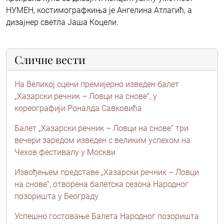
НУМЕН, костимографкиња је Ангелина Атлагић, а
дизајнер светла Јаша Коцели.
Сличне вести
На Великој сцени премијерно изведен балет
„Хазарски речник – Ловци на снове“, у
кореографији Роналда Савковића
Балет „Хазарски речник – Ловци на снове“ три
вечери заредом изведен с великим успехом на
Чехов фестивалу у Москви
Извођењем представе „Хазарски речник – Ловци
на снове“, отворена балетска сезона Народног
позоришта у Београду
Успешно гостовање Балета Народног позоришта