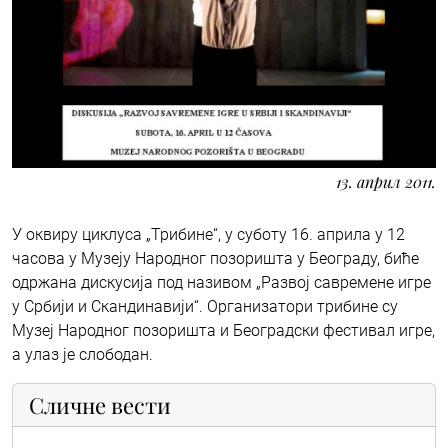
13. април 2011.
У оквиру циклуса „Трибине“, у суботу 16. априла у 12
часова у Музеју Народног позоришта у Београду, биће
одржана дискусија под називом „Развој савремене игре
у Србији и Скандинавији“. Организатори трибине су
Музеј Народног позоришта и Београдски фестивал игре,
а улаз је слободан.
Сличне вести