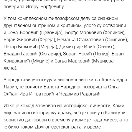
поверила Игору Ђорђевићу.
У том комплексном филозофском делу са снажном
друштвеном оштрицом и критиком, улоге су остварили
и Сена Ђоровић (Цезонија), Ђорђе Марковић (Хеликон),
Бојан Жировић (Хереја), Немања Стаматовић (Сципион),
Петар Божовић (Мереја), Димитрије Илић (Сенект),
Владан Гајовић (Октавије), Зоран Ћосић (Лепид), Бојан
Kривокапић (Муције) и Сања Марковић (Муцијева
жена).
У представи учествују и виолончелисткиња Александра
Лазин, те солисти Балета Народног позоришта Олга
Олћан, Ива Игњатовић и Чедомир Радоњић.
Иако је комад засновао на историјској личности, Kами
није написао историјску драму, већ је причу о Kалигули
користио да говори о времену у коме је тада живео, а то
је било током Другог светског рата, у време