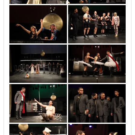
0o3a0627
0o3a0784
0o3a5398
0o3a2151
0o3a1909
0o3a0278