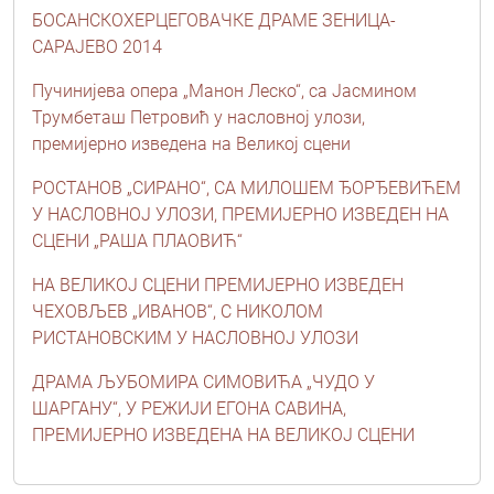
БОСАНСКОХЕРЦЕГОВАЧКЕ ДРАМЕ ЗЕНИЦА-
САРАЈЕВО 2014
Пучинијева опера „Манон Леско“, са Јасмином
Трумбеташ Петровић у насловној улози,
премијерно изведена на Великој сцени
РОСТАНОВ „СИРАНО“, СА МИЛОШЕМ ЂОРЂЕВИЋЕМ
У НАСЛОВНOЈ УЛОЗИ, ПРЕМИЈЕРНО ИЗВЕДЕН НА
СЦЕНИ „РАША ПЛАОВИЋ“
НА ВЕЛИКОЈ СЦЕНИ ПРЕМИЈЕРНО ИЗВЕДЕН
ЧЕХОВЉЕВ „ИВАНОВ“, С НИКОЛОМ
РИСТАНОВСКИМ У НАСЛОВНОЈ УЛОЗИ
ДРАМА ЉУБОМИРА СИМОВИЋА „ЧУДО У
ШАРГАНУ“, У РЕЖИЈИ ЕГОНА САВИНА,
ПРЕМИЈЕРНО ИЗВЕДЕНА НА ВЕЛИКОЈ СЦЕНИ