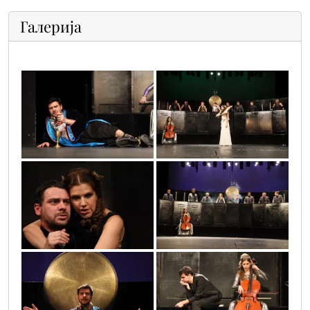
Галерија
0o3a0264
0o3a1152
0o3a0515
0o3a0306
0o3a0316
0o3a1961