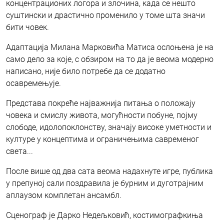
концентрационих логора и злочина, када се нешто
суштински и драстично променило у томе шта значи
бити човек.
Адаптација Милана Марковића Матиса ослоњена је на
само дело за које, с обзиром на то да је веома модерно
написано, није било потребе да се додатно
осавремењује.
Представа покреће најважнија питања о положају
човека и смислу живота, могућности побуне, појму
слободе, идолопоклонству, значају високе уметности и
културе у концептима и ограничењима савременог
света...
После више од два сата веома надахнуте игре, публика
у препуној сали поздравила је бурним и дуготрајним
аплаузом комплетан ансамбл.
Сценограф је Дарко Недељковић, костимографкиња