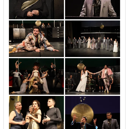
0o3a1267
0o3a0409
0o3a2369
0o3a5374
0o3a1711
0o3a1063
0o3a1075
0o3a0357