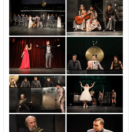
0o3a5383
0o3a2200
0o3a1485
0o3a0820
0o3a1257
0o3a2038