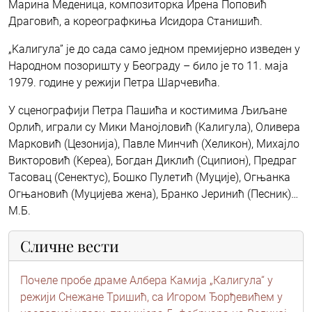
Марина Меденица, композиторка Ирена Поповић
Драговић, а кореографкиња Исидора Станишић.
„Kалигула” је до сада само једном премијерно изведен у
Народном позоришту у Београду – било је то 11. маја
1979. године у режији Петра Шарчевића.
У сценографији Петра Пашића и костимима Љиљане
Орлић, играли су Мики Манојловић (Kалигула), Оливера
Марковић (Цезонија), Павле Минчић (Хеликон), Михајло
Викторовић (Kереа), Богдан Диклић (Сципион), Предраг
Тасовац (Сенектус), Бошко Пулетић (Муције), Огњанка
Огњановић (Муцијева жена), Бранко Јеринић (Песник)…
М.Б.
Сличне вести
Почеле пробе драме Албера Камија „Калигула“ у
режији Снежане Тришић, са Игором Ђорђевићем у