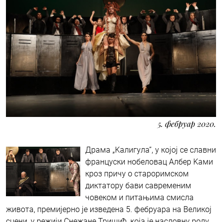
5. фебруар 2020.
Драма „Kалигула”, у којој се славни
француски нобеловац Албер Kами
кроз причу о староримском
диктатору бави савременим
човеком и питањима смисла
живота, премијерно је изведена 5. фебруара на Великој
сцени, у режији Снежане Тришић, која је насловну ролу