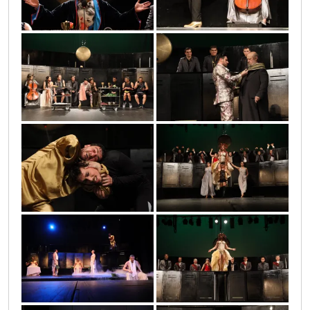
0o3a0935
0o3a1197
0o3a1394
0o3a1584
0o3a0172
0o3a1522