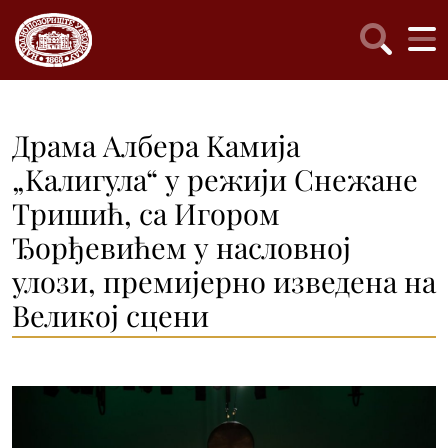
Драма Албера Kамија
„Kалигула“ у режији Снежане
Тришић, са Игором
Ђорђевићем у насловној
улози, премијерно изведена на
Великој сцени