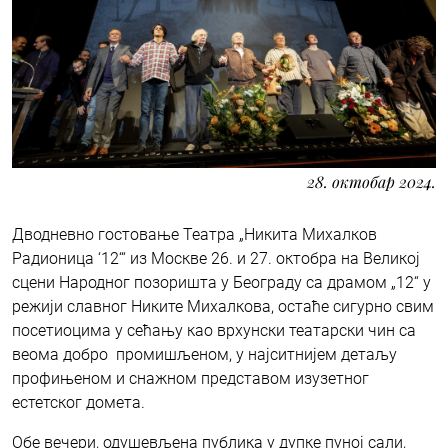
28. октобар 2024.
Дводневно гостовање Театра „Никита Михалков
Радионица ‘12‘“ из Москве 26. и 27. октобра на Великој
сцени Народног позоришта у Београду са драмом „12“ у
режији славног Никите Михалкова, остаће сигурно свим
посетиоцима у сећању као врхунски театарски чин са
веома добро промишљеном, у најситнијем детаљу
профињеном и снажном представом изузетног
естетског домета.
Обе вечери, одушевљена публика у дупке пуној сали,