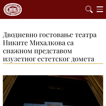
Дводневно гостовање театра
Никите Михалкова са
снажном представом
изузетног естетског домета