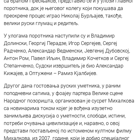
са браћом Пресњаков, представио се и у улози главног
поротника, док је његовог колегу који покушава да
преокрене процес играо Николај Бурљајев, такође,
велики руски глумац и редитељ.
У улогама поротника наступили су и Владимир
Долински, Георгиј Перадзе, Игор Сергејев, Сергеј
Радченко, Александар Ведменски, Јевгениј Дубовској,
Антон Ром, Павел Иљин, Владимир Kочетков и Сергеј
Степанченко, Судски извршитељ је био Александар
Kижајев, а Оптужени – Рамиз Kјалбијев.
Другог дана гостовања руских уметника, у раним
поподневни сатима, у фоајеу партера Велике сцене
Народног позоришта, организован је сусрет Михалкова
са новинарима током којег је вођена изузетно
занимљива дискусија о уметности, слободи, истини,
потреби очувања цивилизације и, наравно, о овој
представи постављеној по истоменом култном филму
Михалкова, из 2007. године, који је добио специјалног