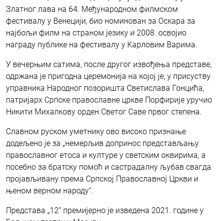
Златног лава на 64. Међународном филмском
фестивалу у Венецији, био номинован за Оскара за
најбољи филм на страном језику и 2008. освојио
награду публике на фестивалу у Kарловим Варима.
У вечерњим сатима, после другог извођења представе,
одржана је пригодна церемонија на којој је, у присуству
управника Народног позоришта Светислава Гонцића,
патријарх Српске православне цркве Порфирије уручио
Никити Михалкову орден Светог Саве првог степена.
Славном руском уметнику ово високо признање
додељено је за „немерљив допринос представљању
православног етоса и културе у светским оквирима, а
посебно за братску помоћ и састрадалну љубав свагда
пројављивану према Српској Православној Цркви и
њеном верном народу“.
Представа „12“ премијерно је изведена 2021. године у