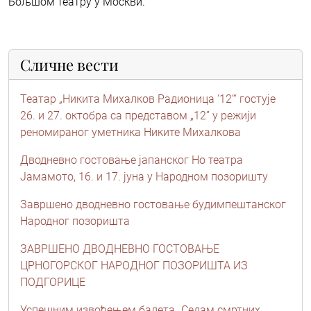
Бољшом театру у Москви.
Сличне вести
Театар „Никитa Михалков Радионица ‘12‘“ гостује
26. и 27. октобра са представом „12” у режији
реномираног уметника Никите Михалкова
Дводневно гостовање јапанског Но театра
Јамамото, 16. и 17. јуна у Народном позоришту
Завршено дводневно гостовање будимпештанског
Народног позоришта
ЗАВРШЕНО ДВОДНЕВНО ГОСТОВАЊЕ
ЦРНОГОРСКОГ НАРОДНОГ ПОЗОРИШТА ИЗ
ПОДГОРИЦЕ
Успешним извођењем балета „Седам смртних