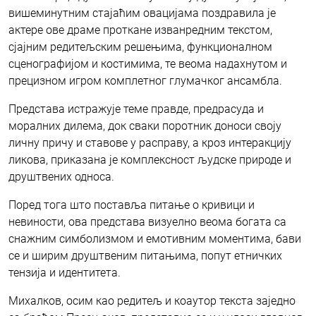
вишеминутним стајаћим овацијама поздравила је
актере ове драме проткане изванредним текстом,
сјајним редитељским решењима, функционалном
сценографијом и костимима, те веома надахнутом и
прецизном игром комплетног глумачког ансамбла.
Представа истражује теме правде, предрасуда и
моралних дилема, док сваки поротник доноси своју
личну причу и ставове у расправу, а кроз интеракцију
ликова, приказана је комплексност људске природе и
друштвених односа.
Поред тога што поставља питање о кривици и
невиности, ова представа визуелно веома богата са
снажним симболизмом и емотивним моментима, бави
се и ширим друштвеним питањима, попут етничких
тензија и идентитета.
Михалков, осим као редитељ и коаутор текста заједно