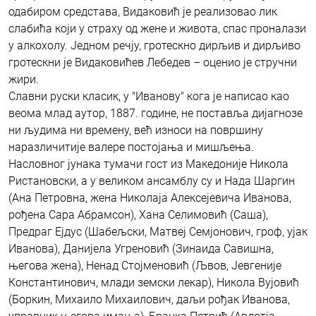
одабиром средстава, Видаковић је реализовао лик
слабића који у страху од жене и живота, спас проналази
у алкохолу. Једном речју, гротескно дирљив и дирљиво
гротескни је Видаковићев Лебедев – оценио је стручни
жири.
Славни руски класик, у "Иванову" кога је написао као
веома млад аутор, 1887. године, не поставља дијагнозе
ни људима ни времену, већ износи на површину
наразличитије валере постојања и мишљења.
Насловног јунака тумачи гост из Македоније Никола
Ристановски, а у великом ансамблу су и Нада Шаргин
(Ана Петровна, жена Николаја Алексејевича Иванова,
рођена Сара Абрамсон), Хана Селимовић (Саша),
Предраг Ејдус (Шабељски, Матвеј Семјонович, гроф, ујак
Иванова), Данијела Угреновић (Зинаида Савишна,
његова жена), Ненад Стојменовић (Љвов, Јевгеније
Константинович, млади земски лекар), Никола Вујовић
(Боркин, Михаило Михаилович, даљи рођак Иванова,