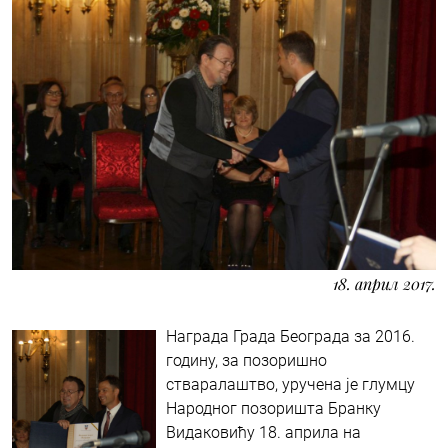
18. април 2017.
Награда Града Београда за 2016.
годину, за позоришно
стваралаштво, уручена је глумцу
Народног позоришта Бранку
Видаковићу 18. априла на