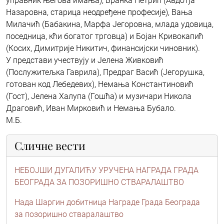
управник његова имања), Бранка Петрић (Авдотја
Назаровна, старица неодређене професије), Вања
Милачић (Бабакина, Марфа Јегоровна, млада удовица,
поседница, кћи богатог трговца) и Бојан Кривокапић
(Косих, Димитрије Никитич, финансијски чиновник).
У представи учествују и Јелена Живковић
(Послужитељка Гаврила), Предраг Васић (Јегорушка,
готован код Лебедевих), Немања Константиновић
(Гост), Јелена Халупа (Гошћа) и музичари Никола
Драговић, Иван Мирковић и Немања Бубало.
М.Б.
Сличне вести
НЕБОЈШИ ДУГАЛИЋУ УРУЧЕНА НАГРАДА ГРАДА
БЕОГРАДА ЗА ПОЗОРИШНО СТВАРАЛАШТВО
Нада Шаргин добитница Награде Града Београда
за позоришно стваралаштво