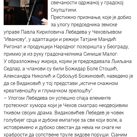
свечаности одржаној у градској
Скупштини.
Престижно признање, које је добио
за улогу председника земске
управе Павла Кириловича Лебедева у Чеховљевом
"Иванову", у адаптацији и режији Татјане Мандић
Ригонат и продукцији Народног позоришта у Београду,
примио је из руку градоначелника Синише Малог.
У образложењу жирија, којим је председавала Љиљана
Седлар, а чланови су били Божидар Боле Стошић,
Александра Николић и Србољуб Божиновић, наведено је
да се Видаковић у тој представи „истиче снажном
креативношћу и глумачком зрелошћу“.
– Улогом Лебедева он успешно спаја елементе
гротескног хумора који је Чехов сматрао неодвојивим
ткивом својих драма. Видаковићев Лебедев је човек
голубијег срца и дубоке емпатије за све који воле, а
истовремено и дубоко свестан да нема ни снаге ни
храбрости да сопствене труле зидове поруши. Сјаним