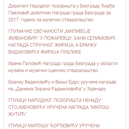
Диригент Народног позоришта у Београду Ђорђе
Павловић добитник Награде града Београда за
2017. годину за музичко стваралаштво
ГЛУМАЧКЕ СВЕЧАНОСТИ „МИЛИВОЈЕ
ЖИВАНОВИЋ“ У ПОЖАРЕВЦУ: ХАНИ СЕЛИМОВИЋ
НАГРАДА СТРУЧНОГ ЖИРИЈА, А БРАНКУ
ВИДАКОВИЋУ ЖИРИЈА ПУБЛИКЕ
Ирени Поповић Награда града Београда у области
музика и музичко-сценско стваралаштво
Бранку Видаковићу и Вањи Ејдус уручене награде
на „Данима Зорана Радмиловића“ у Зајечару
ГЛУМЦУ НАРОДНОГ ПОЗОРИШТА НЕНАДУ
СТОЈМЕНОВИЋУ УРУЧЕНА НАГРАДА "МИЛОШ
ЖУТИЋ"
ГЛУМЦУ МИЛОШУ ЂОРЂЕВИЋУ УРУЧЕНА