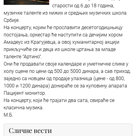
старости од 6 до 18 година,
музичке таленте из нижих и средњих музичких школа
Србије.
На концерту, којим ће прославити десетогодишњицу
постојања, оркестар ће наступити са дечијим хором
Амадеус из Крагујевца, а овој хуманитарној акцији
прикључиће се и деца из школе цртања за младе
таленте "Артино".
Они ће продавати своје календаре и уметничке слике у
холу сцене по цени од 500 до 5000 динара, а сав приход,
заједно са новцем од продаје улазница (цене - од 800,
1000 и 1200 динара) донираће се за куповину апарата
Пацијент монитор.
На концерту, који ће трајати два сата, свираће се
класична музика.
М.Б.
Сличне вести