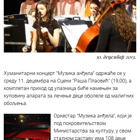
10. децембар 2013.
Хуманитарни концерт "Музика анђела" одржаће се у
среду 11. децембра на Сцени "Раша Плаовић" (19,00), а
комплетан приход од улазница биће намењен за
куповину апарата за лечење деце оболеле од малигних
обољења.
Оркестар "Музика анђела", који је
под покровитељством
Министарства за културу, у свом
сталном саставу има 108 деце