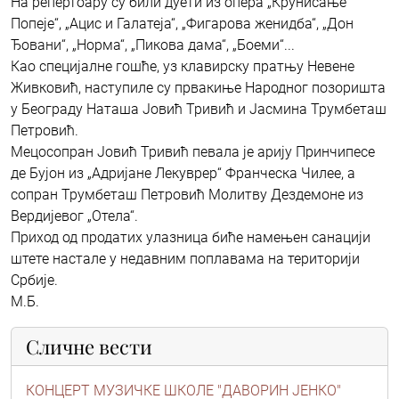
На репертоару су били дуети из опера „Крунисање
Попеје“, „Ацис и Галатеја“, „Фигарова женидба“, „Дон
Ђовани“, „Норма“, „Пикова дама“, „Боеми“...
Као специјалне гошће, уз клавирску пратњу Невене
Живковић, наступиле су првакиње Народног позоришта
у Београду Наташа Јовић Тривић и Јасмина Трумбеташ
Петровић.
Мецосопран Јовић Тривић певала је арију Принчипесе
де Бујон из „Адријане Лекуврер“ Франческа Чилее, а
сопран Трумбеташ Петровић Молитву Дездемоне из
Вердијевог „Отела“.
Приход од продатих улазница биће намењен санацији
штете настале у недавним поплавама на територији
Србије.
М.Б.
Сличне вести
КОНЦЕРТ МУЗИЧКЕ ШКОЛЕ "ДАВОРИН ЈЕНКО"