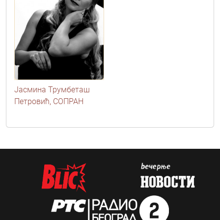
Јасмина Трумбеташ
Петровић, СОПРАН