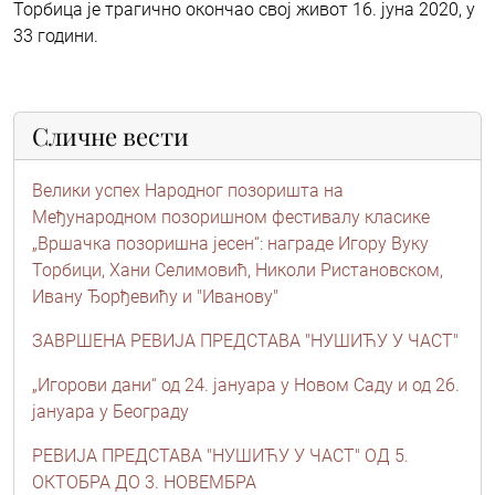
Торбица је трагично окончао свој живот 16. јуна 2020, у
33 години.
Сличне вести
Велики успех Народног позоришта на
Међународном позоришном фестивалу класике
„Вршачка позоришна јесен“: награде Игору Вуку
Торбици, Хани Селимовић, Николи Ристановском,
Ивану Ђорђевићу и "Иванову"
ЗАВРШЕНА РЕВИЈА ПРЕДСТАВА "НУШИЋУ У ЧАСТ"
„Игорови дани“ од 24. јануара у Новом Саду и од 26.
јануара у Београду
РЕВИЈА ПРЕДСТАВА "НУШИЋУ У ЧАСТ" ОД 5.
ОКТОБРА ДО 3. НОВЕМБРА