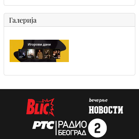
Галерија
fb-cover_3