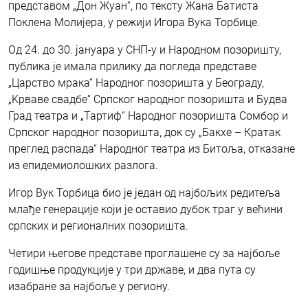
представом „Дон Жуан“, по тексту Жана Батиста
Поклена Молијера, у режији Игора Вука Торбице.
Од 24. до 30. јануара у СНП-у и Народном позоришту,
публика је имала прилику да погледа представе
„Царство мрака“ Народног позоришта у Београду,
„Kрваве свадбе“ Српског народног позоришта и Будва
Град театра и „Тартиф“ Народног позоришта Сомбор и
Српског народног позоришта, док су „Бакхе – Кратак
преглед распада“ Народног театра из Битоља, отказане
из епидемиолошких разлога.
Игор Вук Торбица био је један од најбољих редитеља
млађе генерације који је оставио дубок траг у већини
српских и регионалних позоришта.
Четири његове представе проглашене су за најбоље
годишње продукције у три државе, и два пута су
изабране за најбоље у региону.