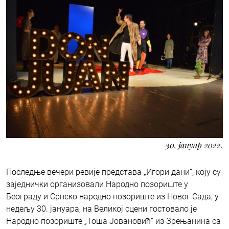
30. јануар 2022.
Последње вечери ревије представа „Игори дани“, коју су
заједнички организовали Народно позориште у
Београду и Српско народно позориште из Новог Сада, у
недељу 30. јануара, на Великој сцени гостовало је
Народно позориште „Тоша Јовановић“ из Зрењанина са