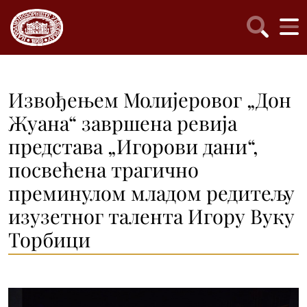
Извођењем Молијеровог „Дон
Жуана“ завршена ревија
представа „Игорови дани“,
посвећена трагично
преминулом младом редитељу
изузетног талента Игору Вуку
Торбици