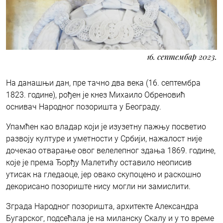
16. септембар 2023.
На данашњи дан, пре тачно два века (16. септембра
1823. године), рођен је кнез Михаило Обреновић
оснивач Народног позоришта у Београду.
Упамћен као владар који је изузетну пажњу посветио
развоју културе и уметности у Србији, нажалост није
дочекао отварање овог велелепног здања 1869. године,
које је према Ђорђу Малетићу оставило неописив
утисак на гледаоце, јер овако скупоцено и раскошно
декорисано позориште нису могли ни замислити.
Зграда Народног позоришта, архитекте Александра
Бугарског, подсећала је на миланску Скалу и у то време