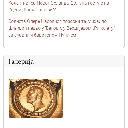
Колектив“ са Новог Зеланда, 29. јуна гостује на
Сцени „Раша Плаовић“
Солиста Опере Народног позоришта Михаило
Шљивић певао у Ђенови, у Вердијевом „Риголету“,
са славним баритоном Нучијем
Галерија
mihajlo_vest_sajt3