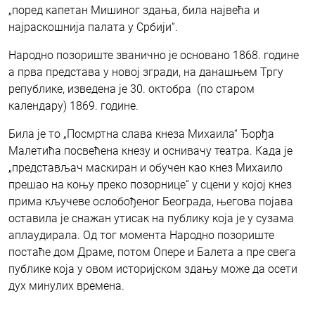
„поред капетан Мишиног здања, била највећа и
најраскошнија палата у Србији“.
Народно позориште званично је основано 1868. године
а прва представа у новој згради, на данашњем Тргу
републике, изведена је 30. октобра (по старом
календару) 1869. године.
Била је то „Посмртна слава кнеза Михаила“ Ђорђа
Малетића посвећена кнезу и оснивачу театра. Када је
„представљач маскиран и обучен као кнез Михаило
прешао на коњу преко позорнице“ у сцени у којој кнез
прима кључеве ослобођеног Београда, његова појава
оставила је снажан утисак на публику која је у сузама
аплаудирала. Од тог момента Народно позориште
постаће дом Драме, потом Опере и Балета а пре свега
публике која у овом историјском здању може да осети
дух минулих времена.