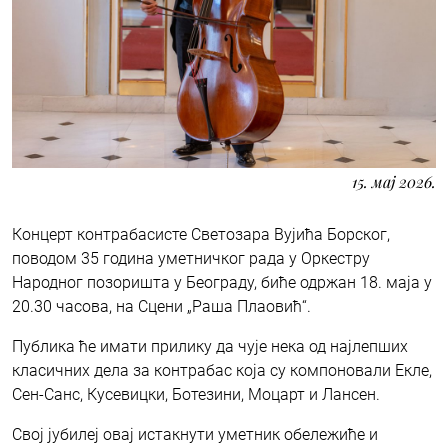
15. мај 2026.
Концерт контрабасисте Светозара Вујића Борског,
поводом 35 година уметничког рада у Оркестру
Народног позоришта у Београду, биће одржан 18. маја у
20.30 часова, на Сцени „Раша Плаовић“.
Публика ће имати прилику да чује нека од најлепших
класичних дела за контрабас која су компоновали Екле,
Сен-Санс, Кусевицки, Ботезини, Моцарт и Лансен.
Свој јубилеј овај истакнути уметник обележиће и