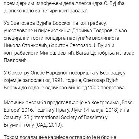
премијерним извођењем дела Александра С. Вујића
„Српско коло за четири контрабаса“.
Уз Светозарa Вујићa Борског на контрабасу,
учествоваће и пијанисткиња Даринка Тодоров, а као
специјални гости концерта наступиће виолиниста
Никола Станковић, баритон Светозар Ј. Вујић и
контрабасисти Милош Јевтић, Вања Црнобрња и Лазар
Павловић.
У Оркестру Опере Народног позоришта у Београду, у
којем је запослен од 1991. године, Светозар Вујић
Борски до сада је одсвирао више од 2500 представа.
Матични ансамбл представљао је на конгресима „Bass
Europe“ 2016. године у Прагу, Луки (Италија, 2018) и на
Самиту ISB (International Society of Bassists) у
Блумингтону (САД, 2019).
Током досадашње каријере остварио је и бројне