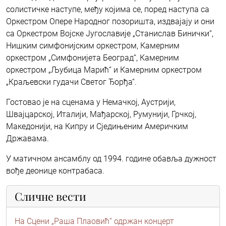
солистичке наступе, међу којима се, поред наступа са
Оркестром Опере Народног позоришта, издвајају и они
са Оркестром Војске Југославије „Станислав Бинички“,
Нишким симфонијским оркестром, Камерним
оркестром „Симфонијета Београд“, Камерним
оркестром „Љубица Марић“ и Камерним оркестром
„Краљевски гудачи Светог Ђорђа“.
Гостовао је на сценама у Немачкој, Аустрији,
Швајцарској, Италији, Мађарској, Румунији, Грчкој,
Македонији, на Кипру и Сједињеним Америчким
Државама.
У матичном ансамблу од 1994. године обавља дужност
вође деонице контрабаса.
Сличне вести
На Сцени „Раша Плаовић“ одржан концерт