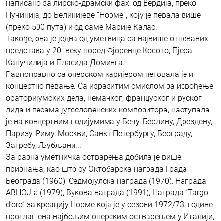
написано за лирско-драмски фах: од Вердија, преко
Пучинија, до Белинијеве “Норме”, коју је певала више
(преко 500 пута) и од саме Марије Калас.
Такође, она је једна од уметница са највише отпеваних
представа у 20. веку поред Фјоренце Косото, Пјера
Капучилија и Пласида Доминга.
Равноправно са оперском каријером неговала је и
концертно певање. Са изразитим смислом за извођење
ораторијумских дела, немачког, француског и руског
лида и песама југословенских композитора, наступала
је на концертним подијумима у Бечу, Берлину, Дрездену,
Паризу, Риму, Москви, Санкт Петербургу, Београду,
Загребу, Љубљани...
За разна уметничка остварења добила је више
признања, као што су Октобарска награда Града
Београда (1960), Седмојулска награда (1970), Награда
АВНОЈ-а (1979), Вукова награда (1991), Награда “Targo
d’oro” за креацију Норме која је у сезони 1972/73. године
проглашена најбољим оперским остварењем у Италији,