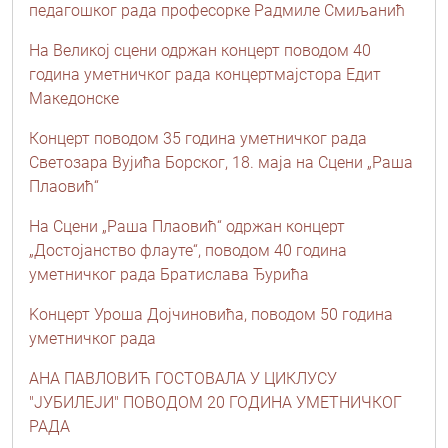
педагошког рада професорке Радмиле Смиљанић
На Великој сцени одржан концерт поводом 40
година уметничког рада концертмајстора Едит
Македонске
Концерт поводом 35 година уметничког рада
Светозара Вујића Борског, 18. маја на Сцени „Раша
Плаовић“
На Сцени „Раша Плаовић“ одржан концерт
„Достојанство флауте“, поводом 40 година
уметничког рада Братислава Ђурића
Kонцерт Уроша Дојчиновића, поводом 50 година
уметничког рада
АНА ПАВЛОВИЋ ГОСТОВАЛА У ЦИКЛУСУ
"ЈУБИЛЕЈИ" ПОВОДОМ 20 ГОДИНА УМЕТНИЧКОГ
РАДА