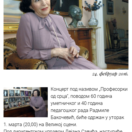
24. фебруар 2016.
Концерт под називом „Професорки
од срца“, поводом 60 година
уметничког и 40 година
педагошког рада Радмиле
Бакочевић, биће одржан у уторак
1. марта (20,00) на Великој сцени.
Под диригентском управом Дејана Савића, наступиће