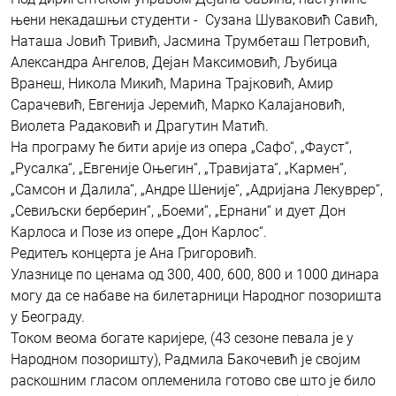
њени некадашњи студенти - Сузана Шуваковић Савић,
Наташа Јовић Тривић, Јасмина Трумбеташ Петровић,
Александра Ангелов, Дејан Максимовић, Љубица
Вранеш, Никола Микић, Марина Трајковић, Амир
Сарачевић, Евгенија Јеремић, Марко Калајановић,
Виолета Радаковић и Драгутин Матић.
На програму ће бити арије из опера „Сафо“, „Фауст“,
„Русалка“, „Евгеније Оњегин“, „Травијата“, „Кармен“,
„Самсон и Далила“, „Андре Шеније“, „Адријана Лекуврер“,
„Севиљски берберин“, „Боеми“, „Ернани“ и дует Дон
Карлоса и Позе из опере „Дон Карлос“.
Редитељ концерта је Ана Григоровић.
Улазнице по ценама од 300, 400, 600, 800 и 1000 динара
могу да се набаве на билетарници Народног позоришта
у Београду.
Током веома богате каријере, (43 сезоне певала је у
Народном позоришту), Радмила Бакочевић је својим
раскошним гласом оплеменила готово све што је било