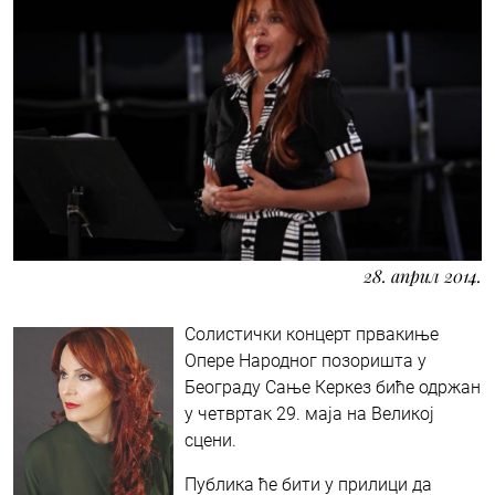
28. април 2014.
Солистички концерт првакиње
Опере Народног позоришта у
Београду Сање Керкез биће одржан
у четвртак 29. маја на Великој
сцени.
Публика ће бити у прилици да