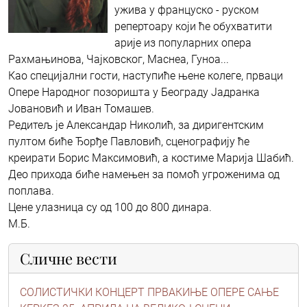
ужива у француско - руском
репертоару који ће обухватити
арије из популарних опера
Рахмањинова, Чајковског, Маснеа, Гуноа...
Као специјални гости, наступиће њене колеге, прваци
Опере Народног позоришта у Београду Јадранка
Јовановић и Иван Томашев.
Редитељ је Александар Николић, за диригентским
пултом биће Ђорђе Павловић, сценографију ће
креирати Борис Максимовић, а костиме Марија Шабић.
Део прихода биће намењен за помоћ угроженима од
поплава.
Цене улазница су од 100 до 800 динара.
М.Б.
Сличне вести
СОЛИСТИЧКИ КОНЦЕРТ ПРВАКИЊЕ ОПЕРЕ САЊЕ