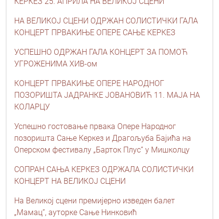
КЕРКЕЗ 25. АПРИЛА НА ВЕЛИКОЈ СЦЕНИ
НА ВЕЛИКОЈ СЦЕНИ ОДРЖАН СОЛИСТИЧКИ ГАЛА
КОНЦЕРТ ПРВАКИЊЕ ОПЕРЕ САЊЕ КЕРКЕЗ
УСПЕШНО ОДРЖАН ГАЛА КОНЦЕРТ ЗА ПОМОЋ
УГРОЖЕНИМА ХИВ-ом
КОНЦЕРТ ПРВАКИЊЕ ОПЕРЕ НАРОДНОГ
ПОЗОРИШТА ЈАДРАНКЕ ЈОВАНОВИЋ 11. МАЈА НА
КОЛАРЦУ
Успешно гостовање првака Опере Народног
позоришта Сање Керкез и Драгољуба Бајића на
Оперском фестивалу „Барток Плус” у Мишколцу
СОПРАН САЊА КЕРКЕЗ ОДРЖАЛА СОЛИСТИЧКИ
КОНЦЕРТ НА ВЕЛИКОЈ СЦЕНИ
На Великој сцени премијерно изведен балет
„Мамац”, ауторке Сање Нинковић