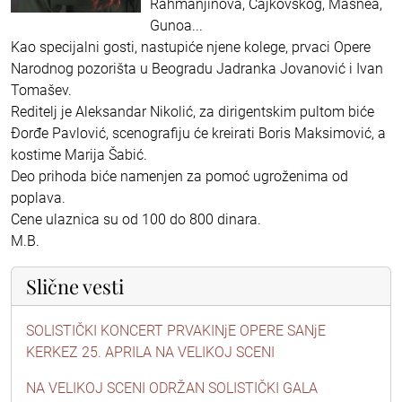
Rahmanjinova, Čajkovskog, Masnea,
Gunoa...
Kao specijalni gosti, nastupiće njene kolege, prvaci Opere
Narodnog pozorišta u Beogradu Jadranka Jovanović i Ivan
Tomašev.
Reditelj je Aleksandar Nikolić, za dirigentskim pultom biće
Đorđe Pavlović, scenografiju će kreirati Boris Maksimović, a
kostime Marija Šabić.
Deo prihoda biće namenjen za pomoć ugroženima od
poplava.
Cene ulaznica su od 100 do 800 dinara.
M.B.
Slične vesti
SOLISTIČKI KONCERT PRVAKINjE OPERE SANjE
KERKEZ 25. APRILA NA VELIKOJ SCENI
NA VELIKOJ SCENI ODRŽAN SOLISTIČKI GALA