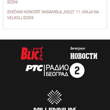
SCENI
SVEČANI KONCERT ANSAMBLA „KOLO“ 11. MAJA NA
VELIKOJ SCENI