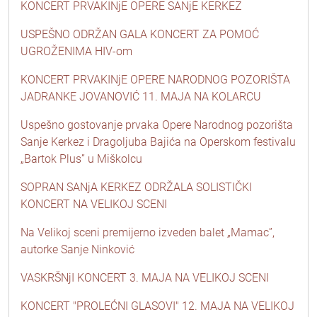
KONCERT PRVAKINjE OPERE SANjE KERKEZ
USPEŠNO ODRŽAN GALA KONCERT ZA POMOĆ
UGROŽENIMA HIV-om
KONCERT PRVAKINjE OPERE NARODNOG POZORIŠTA
JADRANKE JOVANOVIĆ 11. MAJA NA KOLARCU
Uspešno gostovanje prvaka Opere Narodnog pozorišta
Sanje Kerkez i Dragoljuba Bajića na Operskom festivalu
„Bartok Plus” u Miškolcu
SOPRAN SANjA KERKEZ ODRŽALA SOLISTIČKI
KONCERT NA VELIKOJ SCENI
Na Velikoj sceni premijerno izveden balet „Mamac”,
autorke Sanje Ninković
VASKRŠNjI KONCERT 3. MAJA NA VELIKOJ SCENI
KONCERT "PROLEĆNI GLASOVI" 12. MAJA NA VELIKOJ