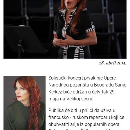
28. april 2014.
Solistički koncert prvakinje Opere
Narodnog pozorišta u Beogradu Sanje
Kerkez biće održan u četvrtak 29.
maja na Velikoj sceni.
Publika će biti u prilici da uživa u
francusko - ruskom repertoaru koji će
obuhvatiti arije iz popularnih opera