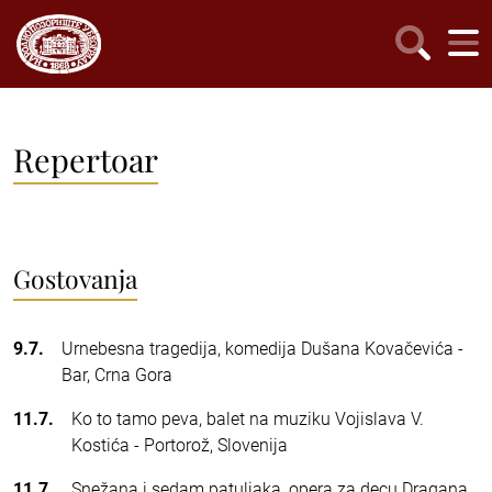
Repertoar
Gostovanja
9.7.
Urnebesna tragedija, komedija Dušana Kovačevića -
Bar, Crna Gora
11.7.
Ko to tamo peva, balet na muziku Vojislava V.
Kostića - Portorož, Slovenija
11.7.
Snežana i sedam patuljaka, opera za decu Dragana