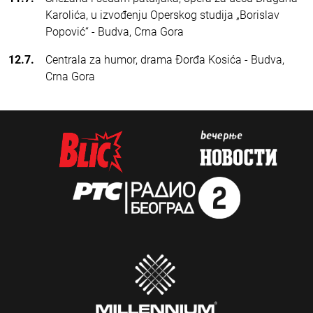
Karolića, u izvođenju Operskog studija „Borislav
Popović“ - Budva, Crna Gora
12.7.
Centrala za humor, drama Đorđa Kosića - Budva,
Crna Gora