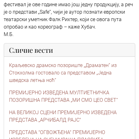
фестивал је ове године имао још једну продукцију, а реч
је о представи „Safe“, чији је аутор познати европски
театарски уметник Фалк Рихтер, који се овога пута
опробао и као кореограф – каже Хубач.
М.Б.
Сличне вести
Kраљевско драмско позориште „Драматен” из
Стокхолма гостовало са представом „Једна
шведска летња ноћ“
ПРЕМИЈЕРНО ИЗВЕДЕНА МУЛТИЕТНИЧКА
ПОЗОРИШНА ПРЕДСТАВА „МИ СМО ЦЕО СВЕТ“
НА ВЕЛИКОЈ СЦЕНИ ПРЕМИЈЕРНО ИЗВЕДЕНА
ПРЕДСТАВА „АРЧИБАЛД РАЈС"
ПРЕДСТАВА "ОГВОЖЂЕНА" ПРЕМИЈЕРНО