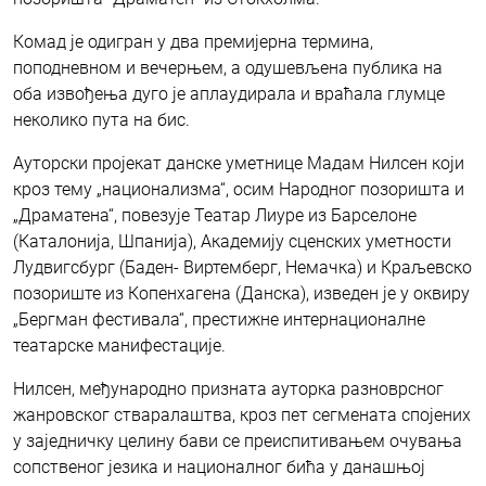
Комад је одигран у два премијерна термина,
поподневном и вечерњем, а одушевљена публика на
оба извођења дуго је аплаудирала и враћала глумце
неколико пута на бис.
Ауторски пројекат данске уметнице Мадам Нилсен који
кроз тему „национализма“, осим Народног позоришта и
„Драматена“, повезује Театар Лиуре из Барселоне
(Каталонија, Шпанија), Академију сценских уметности
Лудвигсбург (Баден- Виртемберг, Немачка) и Краљевско
позориште из Копенхагена (Данска), изведен је у оквиру
„Бергман фестивала“, престижне интернационалне
театарске манифестације.
Нилсен, међународно призната ауторка разноврсног
жанровског стваралаштва, кроз пет сегмената спојених
у заједничку целину бави се преиспитивањем очувања
сопственог језика и националног бића у данашњој