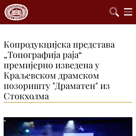
Копродукцијска представа
„Топографија раја“
премијерно изведена у
Краљевском драмском
позоришту "Драматен" из
Стокхолма