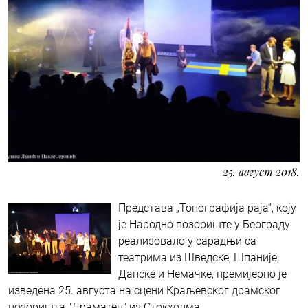
25. август 2018.
Представа „Топографија раја“, коју
је Народно позориште у Београду
реализовало у сарадњи са
теaтрима из Шведске, Шпаније,
Данске и Немачке, премијерно је
изведена 25. августа на сцени Краљевског драмског
позоришта "Драматен" из Стокхолма.