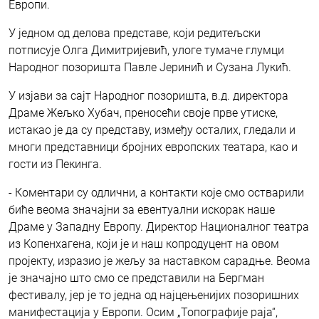
Европи.
У једном од делова представе, који редитељски
потписује Олга Димитријевић, улоге тумаче глумци
Народног позоришта Павле Јеринић и Сузана Лукић.
У изјави за сајт Народног позоришта, в.д. директора
Драме Жељко Хубач, преносећи своје прве утиске,
истакао је да су представу, између осталих, гледали и
многи представници бројних европских театара, као и
гости из Пекинга.
- Коментари су одлични, а контакти које смо остварили
биће веома значајни за евентуални искорак наше
Драме у Западну Европу. Директор Националног театра
из Копенхагена, који је и наш копродуцент на овом
пројекту, изразио је жељу за наставком сарадње. Веома
је значајно што смо се представили на Бергман
фестивалу, јер је то једна од најцењенијих позоришних
манифестација у Европи. Осим „Топографије раја“,