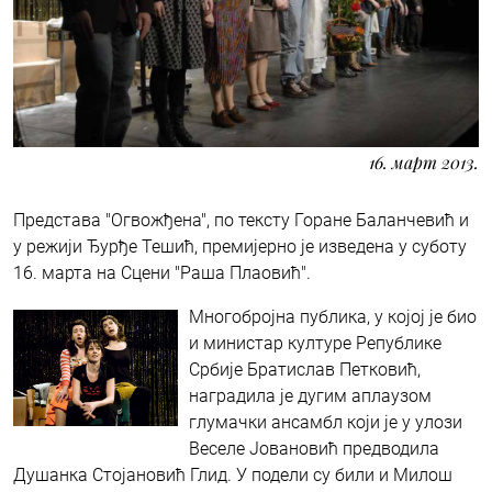
16. март 2013.
Представа "Огвожђена", по тексту Горане Баланчевић и
у режији Ђурђе Тешић, премијерно је изведена у суботу
16. марта на Сцени "Раша Плаовић".
Многобројна публика, у којој је био
и министар културе Републике
Србије Братислав Петковић,
наградила је дугим аплаузом
глумачки ансамбл који је у улози
Веселе Јовановић предводила
Душанка Стојановић Глид. У подели су били и Милош