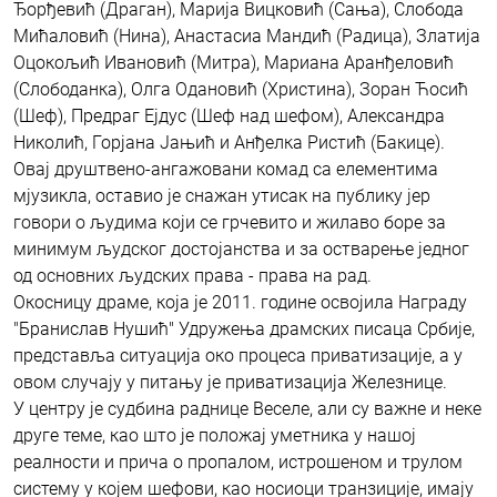
Ђорђевић (Драган), Марија Вицковић (Сања), Слобода
Мићаловић (Нина), Анастасиа Мандић (Радица), Златија
Оцокољић Ивановић (Митра), Мариана Аранђеловић
(Слободанка), Олга Одановић (Христина), Зоран Ћосић
(Шеф), Предраг Ејдус (Шеф над шефом), Александра
Николић, Горјана Јањић и Анђелка Ристић (Бакице).
Овај друштвено-ангажовани комад са елементима
мјузикла, оставио је снажан утисак на публику јер
говори о људима који се грчевито и жилаво боре за
минимум људског достојанства и за остварење једног
од основних људских права - права на рад.
Окосницу драме, која је 2011. године освојила Награду
"Бранислав Нушић" Удружења драмских писаца Србије,
представља ситуација око процеса приватизације, а у
овом случају у питању је приватизација Железнице.
У центру је судбина раднице Веселе, али су важне и неке
друге теме, као што је положај уметника у нашој
реалности и прича о пропалом, истрошеном и трулом
систему у којем шефови, као носиоци транзиције, имају