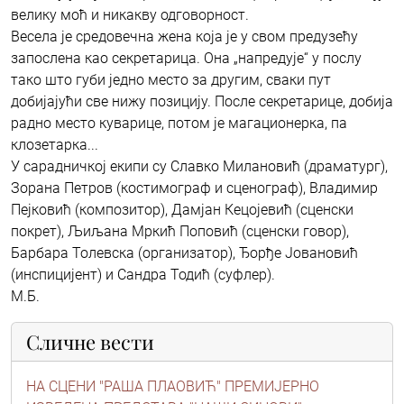
велику моћ и никакву одговорност.
Весела је средовечна жена која је у свом предузећу
запослена као секретарица. Она „напредује“ у послу
тако што губи једно место за другим, сваки пут
добијајући све нижу позицију. После секретарице, добија
радно место куварице, потом је магационерка, па
клозетарка...
У сарадничкој екипи су Славко Милановић (драматург),
Зорана Петров (костимограф и сценограф), Владимир
Пејковић (композитор), Дамјан Кецојевић (сценски
покрет), Љиљана Мркић Поповић (сценски говор),
Барбара Толевска (организатор), Ђорђе Јовановић
(инспицијент) и Сандра Тодић (суфлер).
М.Б.
Сличне вести
НА СЦЕНИ "РАША ПЛАОВИЋ" ПРЕМИЈЕРНО