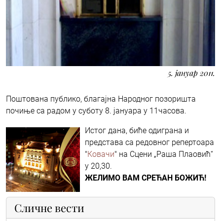
5. јануар 2011.
Поштована публико, благајна Народног позоришта
почиње са радом у суботу 8. јануара у 11часова.
Истог дана, биће одигранa и
представa са редовног репертоара
"
Ковачи
" на Сцени „Раша Плаовић“
у 20,30.
ЖЕЛИМО ВАМ СРЕЋАН БОЖИЋ!
Сличне вести