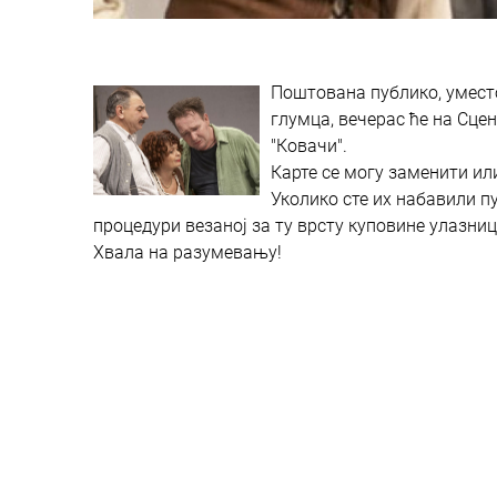
Поштована публико, уместо
глумца, вечерас ће на Сце
"Ковачи".
Карте се могу заменити ил
Уколико сте их набавили п
процедури везаној за ту врсту куповине улазниц
Хвала на разумевању!