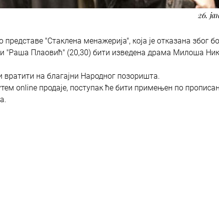
26. ја
 представе "Стаклена менажерија", која је отказана због б
ни "Раша Плаовић" (20,30) бити изведена драма Милоша Ни
и вратити на благајни Народног позоришта.
утем online продаје, поступак ће бити примењен по прописан
а.