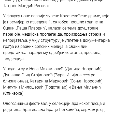
Татјане Мандић Ригонат.
У фокусу нове верзије чувене Kовачевићеве драме, која
је премијерно изведена 1. октобра прошле године на
Сцени „Раша Плаовић“, налази се тема друштвене
параноје, медијска пропаганда, производња страха и
непријатеља, у чију структуру је уплетена документарна
грађа из разних српских медија, а сваки лик
представља парадигму одређених стања, профила,
тенденција...
У подели су и Нела Михаиловић (Даница Чворовић),
Душанка Глид Стојановић (Ђура, Илијина сестра
близнакиња), Kатарина Марковић (Соња Чворовић),
Милутин Милошевић (Подстанар) и Вања Милачић
(Спикерка).
Овогодишњи фестивал, у селекцији драмског писца и
редитеља Братислава Браце Петковића, одржан је од