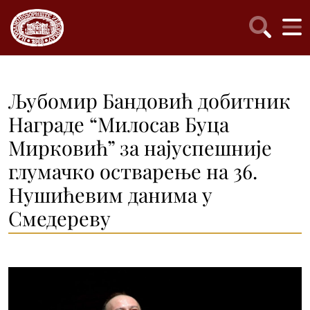
Љубомир Бандовић добитник
Награде “Милосав Буца
Мирковић” за најуспешније
глумачко остварење на 36.
Нушићевим данима у
Смедереву