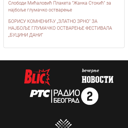
Слободи Мићаловић Плакета "Жанка Стокић" за
најбоље глумачко остварење
БОРИСУ КОМНЕНИЋУ „ЗЛАТНО ЗРНО“ ЗА
НАЈБОЉЕ ГЛУМАЧКО ОСТВАРЕЊЕ ФЕСТИВАЛА
„БУЦИНИ ДАНИ“