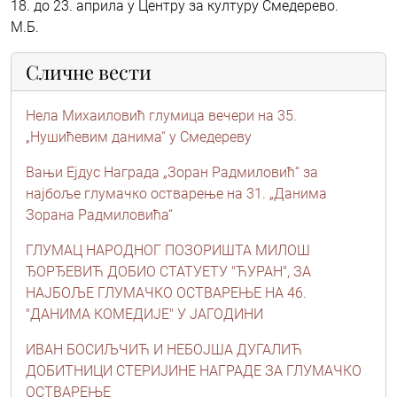
18. до 23. априла у Центру за културу Смедерево.
М.Б.
Сличне вести
Нела Михаиловић глумица вечери на 35.
„Нушићевим данима“ у Смедереву
Вањи Ејдус Награда „Зоран Радмиловић“ за
најбоље глумачко остварење на 31. „Данима
Зорана Радмиловића“
ГЛУМАЦ НАРОДНОГ ПОЗОРИШТА МИЛОШ
ЂОРЂЕВИЋ ДОБИО СТАТУЕТУ "ЋУРАН", ЗА
НАЈБОЉЕ ГЛУМАЧКО ОСТВАРЕЊЕ НА 46.
"ДАНИМА КОМЕДИЈЕ" У ЈАГОДИНИ
ИВАН БОСИЉЧИЋ И НЕБОЈША ДУГАЛИЋ
ДОБИТНИЦИ СТЕРИЈИНЕ НАГРАДЕ ЗА ГЛУМАЧКО
ОСТВАРЕЊЕ