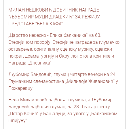
МИЛАН НЕШКОВИЋ ДОБИТНИК НАГРАДЕ
"ЉУБОМИР МУЦИ ДРАШКИЋ" ЗА РЕЖИЈУ
ПРЕДСТАВЕ “БЕЛА КАФА”
„Царство небеско - Епика балканика“ на 63.
Стеријином позорју: Стеријине награде за глумачко
остварење, оригиналну сценску музику, сценски
покрет, драматургију и Округлог стола критике и
Награда „Дневника“
Љубомир Бандовић, глумац четврте вечери на 24.
Глумачким свечаностима „Миливоје Живановић“ у
Пожаревцу
Нела Михаиловић најбоља глумица, а Љубомир
Бандовић најбољи глумац, на 23. Театар фесту
„Петар Кочић“ у Бањалуци, за улоге у „Балканском
шпијуну“