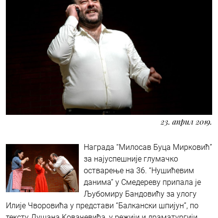
23. април 2019.
Награда “Милосав Буца Мирковић”
за најуспешније глумачко
остварење на 36. “Нушићевим
данима” у Смедереву припала је
Љубомиру Бандовићу за улогу
Илије Чворовића у представи “Балкански шпијун”, по
тексту Душана Kовачевића, у режији и драматургији