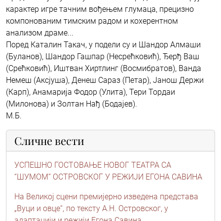
карактер игре тачним вођењем глумаца, прецизно
компонованим тимским радом и кохерентном
анализом драме...
Поред Каталин Такач, у подели су и Шандор Алмаши
(Буланов), Шандор Гашпар (Несрећковић), Ђерђ Ваш
(Срећковић), Иштван Хиртлинг (Восмибратов), Ванда
Немеш (Аксјуша), Денеш Сараз (Петар), Јанош Держи
(Карп), Анамарија Фодор (Улита), Тери Тордаи
(Милонова) и Золтан Нађ (Бодајев).
М.Б.
Сличне вести
УСПЕШНО ГОСТОВАЊЕ НОВОГ ТЕАТРА СА
“ШУМОМ” ОСТРОВСКОГ У РЕЖИЈИ ЕГОНА САВИНА
На Великој сцени премијерно изведена представа
„Вуци и овце“, по тексту А.Н. Островског, у
адаптацији и режији Егона Савина