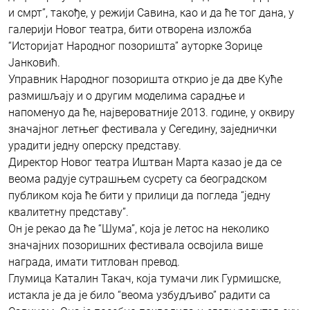
и смрт”, такође, у режији Савина, као и да ће тог дана, у
галерији Новог театра, бити отворена изложба
“Историјат Народног позоришта” ауторке Зорице
Јанковић.
Управник Народног позоришта открио је да две Куће
размишљају и о другим моделима сарадње и
напоменуо да ће, највероватније 2013. године, у оквиру
значајног летњег фестивала у Сегедину, заједнички
урадити једну оперску представу.
Директор Новог театра Иштван Марта казао је да се
веома радује сутрашњем сусрету са београдском
публиком која ће бити у прилици да погледа “једну
квалитетну представу”.
Он је рекао да ће “Шума”, која је летос на неколико
значајних позоришних фестивала освојила више
награда, имати титлован превод.
Глумица Каталин Такач, која тумачи лик Гурмишске,
истакла је да је било “веома узбудљиво” радити са