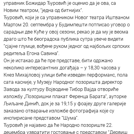
управник Божидар Ђуровић је оценио да је ова, са
Новим театром, “једна од битнијих”.
Ђуровић, који је са управником Новог театра Иштваном
Мартом 20. септембра у Будимпешти потписао уговор о
сарадњи две Куће у овој сезони, рекао је да му је веома
драго што ће београдска публика сутра увече видети
“сјајне глумце, вођене руком једног од најбољих српских
редитеља Егона Савина”.
Он је истакао да ће пре представе, бити одржано
неколико интересантних догађаја – у 18,30 часова у
Кнез Михајловој улици биће изведен перформанс, пола
сата касније, у Музеју Народног позоришта директор
Завода за културу Војводине Тибор Вајда отвориће
изложбу „Позоришни плакат Ференца Барата“, ауторке
Љиљане Динић, док је за 19,15 у фоајеу друге галерије
заказано отварање изложбе фотографија које су
инспирисане представом “Шума”.
Ђуровић је најавио да ће Народно позориште 22.
децембра узвратити гостовање с представом “Дервиш