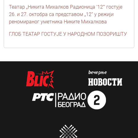
Театар „Никитa Михалков Радионица ‘12‘“ гостује
26. и 27. октобра са представом „12” у режији
реномираног уметника Никите Михалкова
ГЛОБ ТЕАТАР ГОСТУЈЕ У НАРОДНОМ ПОЗОРИШТУ