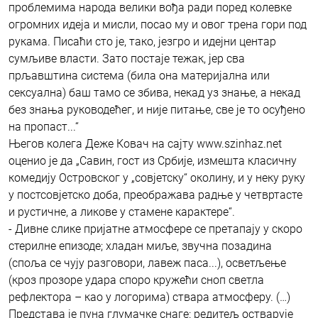
проблемима народа велики вођа ради поред колевке
огромних идеја и мисли, посао му и овог трена гори под
рукама. Писаћи сто је, тако, језгро и идејни центар
сумљиве власти. Зато постаје тежак, јер сва
прљавштина система (била она материјална или
сексуална) баш тамо се збива, некад уз знање, а некад
без знања руководећег, и није питање, све је то осуђено
на пропаст...“
Његов колега Деже Ковач на сајту www.szinhaz.net
оценио је да „Савин, гост из Србије, измешта класичну
комедију Островског у „совјетску“ околину, и у неку руку
у постсовјетско доба, преображава радње у четвртасте
и рустичне, а ликове у стамене карактере“.
- Дивне слике пријатне атмосфере се претапају у скоро
стерилне епизоде; хладан миље, звучна позадина
(споља се чују разговори, лавеж паса...), осветљење
(кроз прозоре удара споро кружећи сноп светла
рефлектора – као у логорима) ствара атмосферу. (…)
Представа је пуна глумачке снаге: редитељ остварује