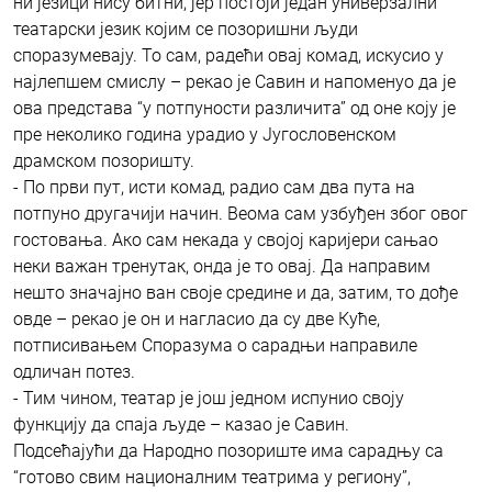
ни језици нису битни, јер постоји један универзални
театарски језик којим се позоришни људи
споразумевају. То сам, радећи овај комад, искусио у
најлепшем смислу – рекао је Савин и напоменуо да је
ова представа “у потпуности различита” од оне коју је
пре неколико година урадио у Југословенском
драмском позоришту.
- По први пут, исти комад, радио сам два пута на
потпуно другачији начин. Веома сам узбуђен због овог
гостовања. Ако сам некада у својој каријери сањао
неки важан тренутак, онда је то овај. Да направим
нешто значајно ван своје средине и да, затим, то дође
овде – рекао је он и нагласио да су две Куће,
потписивањем Споразума о сарадњи направиле
одличан потез.
- Тим чином, театар је још једном испунио своју
функцију да спаја људе – казао је Савин.
Подсећајући да Народно позориште има сарадњу са
“готово свим националним театрима у региону”,