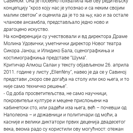
Савином. Она је посебно похвалила његову редитељску
концепцију “кроз коју нас је упознао и са неким својим
малим светом” и оценила да је то за њу, као и за остале
чланове ансамбла, представљало једно ново и
драгоцено искуство.
На конференцији су учествовали и вд директора Драме
Молина Удовички, уметнички директор Новог театра
Сикора Јанош, и Илидико Бала, сценографкиња и
костимографкиња представе “Шума”.
Критичар Алмош Салаи у тексту објављеном 26. априла
2011. године у листу „Ellenfény“, навео је да се у Савиној
представи „скоро све догађа на столу или око њега, и то
није само техничко решење“.
- Од доба просветитељства, не само научници,
покровитељи културе и мецене прислоњени на
кабинетски сто, или радећи иза њега, већ – почевши од
Наполеона – и државници и политичари од моћи, а
касније и велики диктатори првих деценија двадесетог
века, веома радо су користили ову могућност: отежан