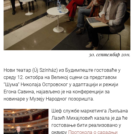
30. септембар 2011.
Нови театар (Új Színház) из Будимпеште гостоваће у
среду 12. октобра на Великој сцени са представом
“Шума” Николаја Островског у адаптацији и режији
Егона Савина, најављено је на конференцији за
новинаре у Музеју Народног позоришта.
Шеф службе маркетинга Љиљана
Лазић Михајловић казала је да ће
гостовање бити реализовано у
оквиру
Протокола о сарадњи