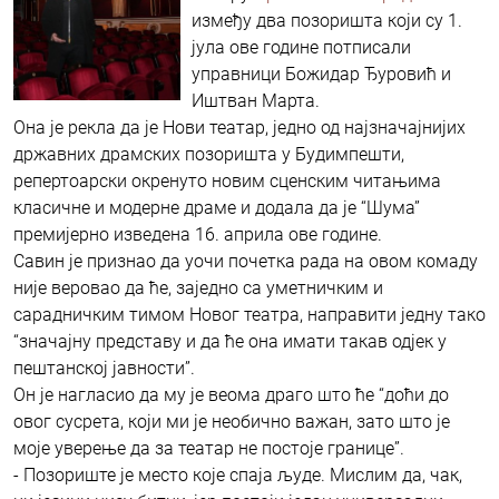
између два позоришта који су 1.
јула ове године потписали
управници Божидар Ђуровић и
Иштван Марта.
Она је рекла да је Нови театар, једно од најзначајнијих
државних драмских позоришта у Будимпешти,
репертоарски окренуто новим сценским читањима
класичне и модерне драме и додала да је “Шума”
премијерно изведена 16. априла ове године.
Савин је признао да уочи почетка рада на овом комаду
није веровао да ће, заједно са уметничким и
сарадничким тимом Новог театра, направити једну тако
“значајну представу и да ће она имати такав одјек у
пештанској јавности”.
Он је нагласио да му је веома драго што ће “доћи до
овог сусрета, који ми је необично важан, зато што је
моје уверење да за театар не постоје границе”.
- Позориште је место које спаја људе. Мислим да, чак,