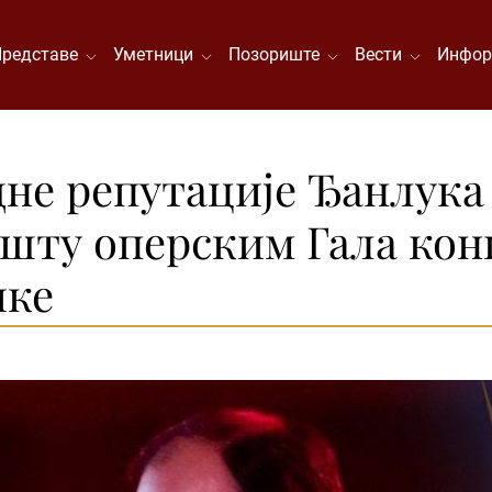
Представе
Уметници
Позориште
Вести
Инфор
не репутације Ђанлука
шту оперским Гала ко
ике