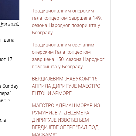
Традиционалним оперским
гала концертом завршена 149.
. јун 2026.
сезона Народног позоришта у
Београду
г дана
Традиционалним свечаним
оперским Гала концертом
ог 17.
завршена 150. сезона Народног
позоришта у Београду
ВЕРДИЈЕВИМ „НАБУКОМ“ 16.
e Sunday
АПРИЛА ДИРИГУЈЕ МАЕСТРО
пера“
ЕНТОНИ АРМОРЕ
своје
МАЕСТРО АДРИАН МОРАР ИЗ
РУМУНИЈЕ 7. ДЕЦЕМБРА
, а
ДИРИГУЈЕ ИЗВОЂЕЊЕМ
ВЕРДИЈЕВЕ ОПЕРЕ "БАЛ ПОД
МАСКАМА"