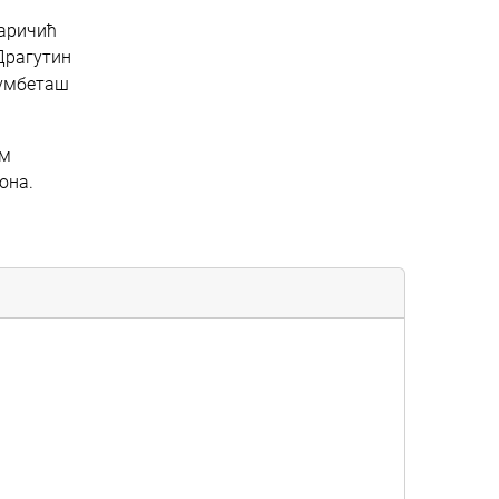
Маричић
Драгутин
румбеташ
ом
она.