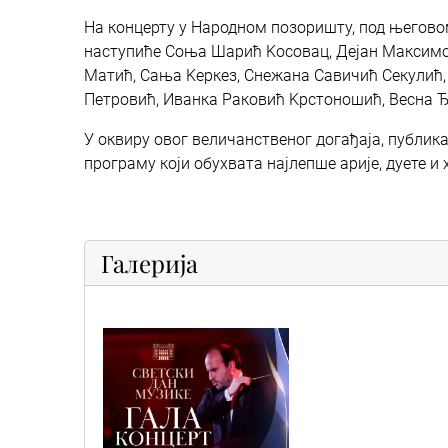
На концерту у Народном позоришту, под његов
наступиће Соња Шарић Kосовац, Дејан Максимо
Матић, Сања Kеркез, Снежана Савичић Секулић
Петровић, Иванка Раковић Kрстоношић, Весна Ђ
У оквиру овог величанственог догађаја, публик
програму који обухвата најлепше арије, дуете и
Галерија
img_20260617_wa0000