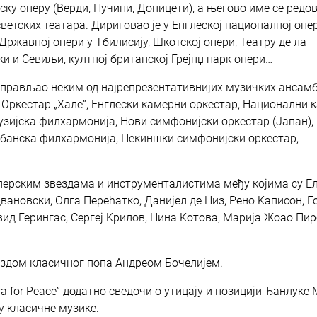
ску оперу (Верди, Пучини, Доницети), а његово име се редо
етских театара. Дириговао је у Енглеској националној опе
Државној опери у Тбилисију, Шкотској опери, Театру де ла
и и Севиљи, култној британској Грејнџ парк опери…
 управљао неким од најрепрезентативнијих музичких ансам
 Оркестар „Хале“, Енглески камерни оркестар, Национални 
узијска филхармонија, Нови симфонијски оркестар (Јапан),
ибанска филхармонија, Пекиншки симфонијски оркестар,
перским звездама и инструменталистима међу којима су Е
вановски, Олга Перећатко, Данијел де Низ, Рено Kаписон, Го
вид Герингас, Сергеј Kрилов, Нина Kотова, Марија Жоао Пир
вездом класичног попа Андреом Бочелијем.
a for Peace” додатно сведочи о утицају и позицији Ђанлуке
ту класичне музике.