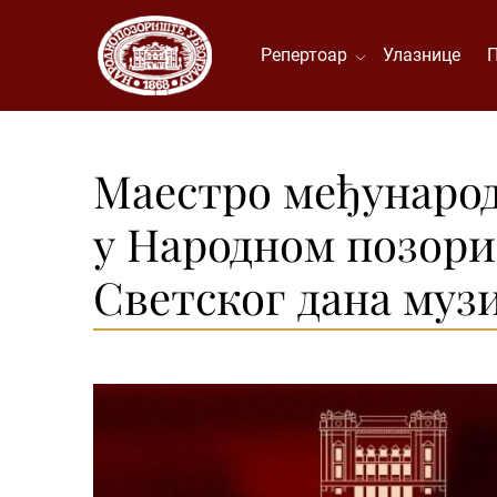
Репертоар
Улазнице
Маестро међународ
у Народном позори
Светског дана муз