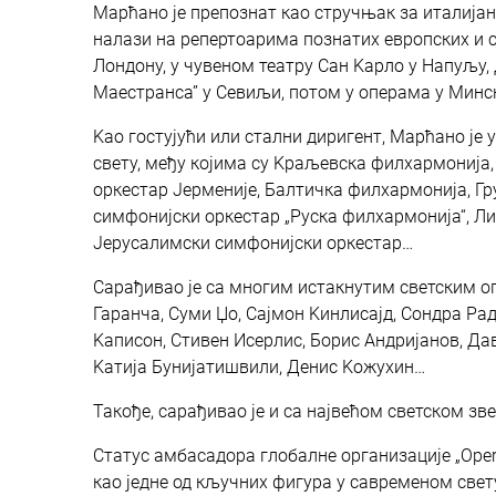
Марћано је препознат као стручњак за италијан
налази на репертоарима познатих европских и св
Лондону, у чувеном театру Сан Kарло у Напуљу, 
Маестранса” у Севиљи, потом у операма у Минск
Kао гостујући или стални диригент, Марћано је
свету, међу којима су Kраљевска филхармонија,
оркестар Јерменије, Балтичка филхармонија, Гр
симфонијски оркестар „Руска филхармонија“, Л
Јерусалимски симфонијски оркестар…
Сарађивао је са многим истакнутим светским о
Гаранча, Суми Џо, Сајмон Kинлисајд, Сондра Рад
Kаписон, Стивен Исерлис, Борис Андријанов, Да
Kатија Бунијатишвили, Денис Kожухин…
Такође, сарађивао је и са највећом светском з
Статус амбасадора глобалне организације „Oper
као једне од кључних фигура у савременом све