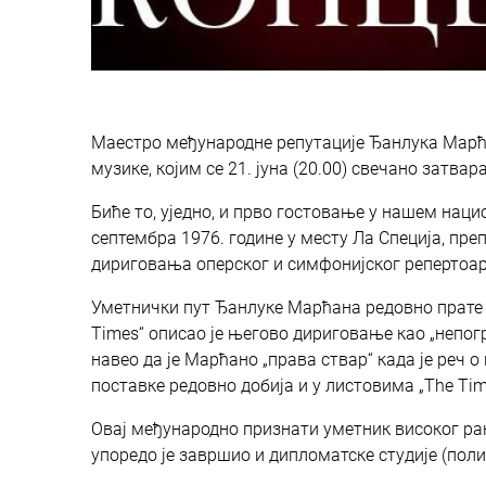
Маестро међународне репутације Ђанлука Марћ
музике, којим се 21. јуна (20.00) свечано затв
Биће то, уједно, и прво гостовање у нашем нац
септембра 1976. године у месту Ла Специја, п
дириговања оперског и симфонијског репертоар
Уметнички пут Ђанлуке Марћана редовно прате и
Times“ описао је његово дириговање као „непог
навео да је Марћано „права ствар“ када је реч 
поставке редовно добија и у листовима „Тhe Time
Овај међународно признати уметник високог ран
упоредо је завршио и дипломатске студије (поли