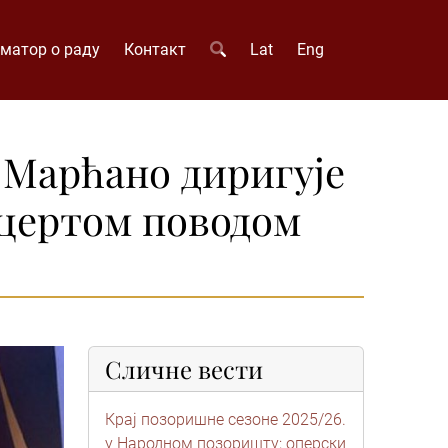
матор о раду
Контакт
Lat
Eng
 Марћано диригује
нцертом поводом
Сличне вести
Крај позоришне сезоне 2025/26.
у Народном позоришту; oперски