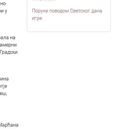
вно
ри у
Поруке поводом Светског дана
игре
бала на
камерни
 Градски
лина
тје
еш,
 Марћана