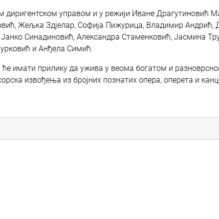
ом диригентском управом и у режији Иване Драгутиновић 
вић, Жељка Здјелар, Софија Пижурица, Владимир Андрић, 
, Јанко Синадиновић, Александра Стаменковић, Јасмина Т
урковић и Анђела Симић.
а ће имати прилику да ужива у веома богатом и разноврсн
 хорска извођења из бројних познатих опера, оперета и канц