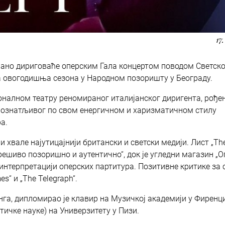
17
ано дириговаће оперским Гала концертом поводом Светско
ара овогодишња сезона у Народном позоришту у Београду.
ионалном театру реномираног италијанског диригента, рођен
репознатљивог по свом енергичном и харизматичном стилу
а.
 хвале најутицајнији британски и светски медији. Лист „Th
решиво позоришно и аутентично“, док је угледни магазин „О
о интерпретацији оперских партитура. Позитивне критике за 
s“ и „Тhe Теlegraph“.
га, дипломирао је клавир на Музичкој академији у Фиренци
тичке науке) на Универзитету у Пизи.