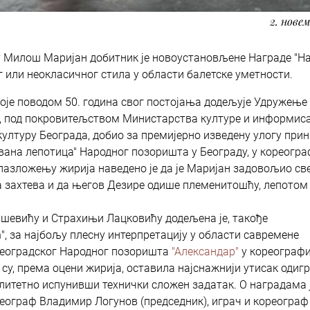
2. новем
у Милош Маријан добитник је новоустановљене Награде "Н
 или неокласичног стила у области балетске уметности.
које поводом 50. година свог постојања додељује Удружење
е, под покровитељством Министарства културе и информи
 културу Београда, добио за премијерно изведену улогу при
вана лепотица" Народног позоришта у Београду, у кореогра
лазложењу жирија наведено је да је Маријан задовољио св
га захтева и да његов Дезире одише племенитошћу, лепотом
шевићу и Страхињи Лацковићу додељена је, такође
 за најбољу плесну интерпретацију у области савремене
 београдског Народног позоришта
"Александар"
у кореографи
су, према оцени жирија, оставила најснажнији утисак одиг
литетно испунивши технички сложен задатак. О наградама 
реограф Владимир Логунов (председник), играч и кореограф