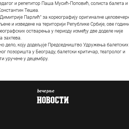
педагог и репетитор Паша Мусић-Поповић, солиста балета и
Константин Тешеа.
 "Димитрије Парлић" за кореографију оригиналне целовече
ене и изведене на територији Републике Србије, ове годин
реографских остварења у периоду између две доделе није
а захтева.
о дело, коју додељује Председништво Удружења балетских
ог позоришта у Београду, балетски критичар, театролог и
и уручене у децембру.