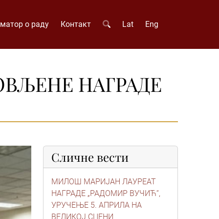
матор о раду
Контакт
Lat
Eng
ОВЉЕНЕ НАГРАДЕ
Сличне вести
МИЛОШ МАРИЈАН ЛАУРЕАТ
НАГРАДЕ „РАДОМИР ВУЧИЋ“,
УРУЧЕЊЕ 5. АПРИЛА НА
ВЕЛИКОЈ СЦЕНИ