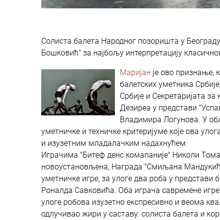
Солиста балета Народног позоришта у Београд
Бошковић" за најбољу интерпретацију класичног
Маријан
је ово признање, 
балетских уметника Србиј
Србије и Секретаријата за
Дезиреа у представи "Успа
Владимира Логунова. У об
уметничке и техничке критеријуме које ова уло
и изузетним младалачким надахнућем.
Играчима "Битеф денс комапаније" Николи Тома
новоустановљена, Награда "Смиљана Мандукић",
уметничке игре, за улоге два роба у представи
Роналда Савковића. Оба играча савремене игре 
улоге робова изузетно експресивно и веома ква
одлучивао жири у саставу: солиста балета и ко