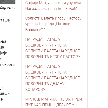
Софији Матјушенскаји уручена
бар 2012.
Награда „Наташа Бошковић“
Солисти Балета Игору Пастору
аташа
урчена Награда „Наташа
Бошковић“
НАГРАДA „НАТАША
сања
БОШКОВИЋ“ УРУЧЕНА
нца
СОЛИСТИ БАЛЕТА НАРОДНОГ
фији
ПОЗОРИШТА ИГОРУ ПАСТОРУ
е
 покрета
НАГРАДA „НАТАША
БОШКОВИЋ“ УРУЧЕНА
СОЛИСТИ БАЛЕТА НАРОДНОГ
ПОЗОРИШТА ДЕЈАНУ
ји
КОЛАРОВУ
равши
је
МИЛОШ МАРИЈАН 13.05. ПРВИ
ПУТ КАО ПРИНЦ ДЕЗИРЕ У