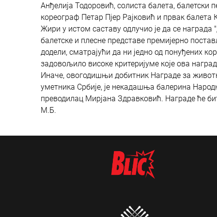
Анђелија Тодоровић, солиста балета, балетски 
кореограф Петар Пјер Рајковић и првак балета 
Жири у истом саставу одлучио је да се награда
балетске и плесне представе премијерно постављ
додели, сматрајући да ни једно од понуђених ко
задовољило високе критеријуме које ова наград
Иначе, овогодишњи добитник Награде за животн
уметника Србије, је некадашња балерина Народн
преводилац Мирјана Здравковић. Награде ће бит
М.Б.