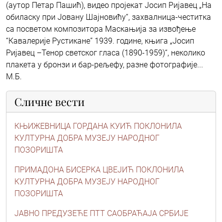
(аутор Петар Пашић), видео пројекат Јосип Ријавец „На
обиласку при Јовану Шајновићу“, захвалница-честитка
са посветом композитора Маскањија за извођење
“Кавалерије Рустикане” 1939. године, књига „Јосип
Ријавец –Тенор светског гласа (1890-1959)“, неколико
плакета у бронзи и бар-рељефу, разне фотографије...
М.Б.
Сличне вести
КЊИЖЕВНИЦА ГОРДАНА КУИЋ ПОКЛОНИЛА
КУЛТУРНА ДОБРА МУЗЕЈУ НАРОДНОГ
ПОЗОРИШТА
ПРИМАДОНА БИСЕРКА ЦВЕЈИЋ ПОКЛОНИЛА
КУЛТУРНА ДОБРА МУЗЕЈУ НАРОДНОГ
ПОЗОРИШТА
ЈАВНО ПРЕДУЗЕЋЕ ПТТ САОБРАЋАЈА СРБИЈЕ