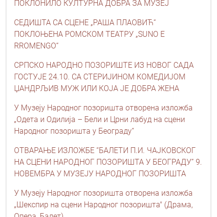
ПОКЛОНИЛО КУЛТУРНА ДОБРА ЗА МУЗЕЈ
СЕДИШТА СА СЦЕНЕ „РАША ПЛАОВИЋ“
ПОКЛОЊЕНА РОМСКОМ ТЕАТРУ „SUNO E
RROMENGO“
СРПСКО НАРОДНО ПОЗОРИШТЕ ИЗ НОВОГ САДА
ГОСТУЈЕ 24.10. СА СТЕРИЈИНОМ КОМЕДИЈОМ
ЏАНДРЉИВ МУЖ ИЛИ КОЈА ЈЕ ДОБРА ЖЕНА
У Музеју Народног позоришта отворена изложба
„Одета и Одилија – Бели и Црни лабуд на сцени
Народног позоришта у Београду“
ОТВАРАЊЕ ИЗЛОЖБЕ “БАЛЕТИ П.И. ЧАЈКОВСКОГ
НА СЦЕНИ НАРОДНОГ ПОЗОРИШТА У БЕОГРАДУ” 9.
НОВЕМБРА У МУЗЕЈУ НАРОДНОГ ПОЗОРИШТА
У Музеју Народног позоришта отворена изложба
„Шекспир на сцени Народног позоришта" (Драма,
Опера, Балет)