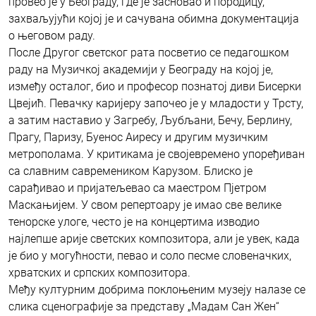
провео је у Београду, где је засновао и породицу,
захваљујући којој је и сачувана обимна документација
о његовом раду.
После Другог светског рата посветио се педагошком
раду на Музичкој академији у Београду на којој је,
између осталог, био и професор познатој диви Бисерки
Цвејић. Певачку каријеру започео је у младости у Трсту,
а затим наставио у Загребу, Љубљани, Бечу, Берлину,
Прагу, Паризу, Буенос Аиресу и другим музичким
метрополама. У критикама је својевремено упоређиван
са славним савремеником Карузом. Блиско је
сарађивао и пријатељевао са маестром Пјетром
Маскањијем. У свом репертоару је имао све велике
тенорске улоге, често је на концертима изводио
најлепше арије светских композитора, али је увек, када
је био у могућности, певао и соло песме словеначких,
хрватских и српских композитора.
Међу културним добрима поклоњеним музеју налазе се
слика сценографије за представу „Мадам Сан Жен“