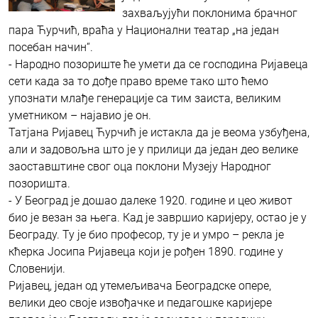
захваљујући поклонима брачног
пара Ћурчић, враћа у Национални театар „на један
посебан начин“.
- Народно позориште ће умети да се господина Ријавеца
сети када за то дође право време тако што ћемо
упознати млађе генерације са тим заиста, великим
уметником – најавио је он.
Татјана Ријавец Ћурчић је истакла да је веома узбуђена,
али и задовољна што је у прилици да један део велике
заоставштине свог оца поклони Музеју Народног
позоришта.
- У Београд је дошао далеке 1920. године и цео живот
био је везан за њега. Кад је завршио каријеру, остао је у
Београду. Ту је био професор, ту је и умро – рекла је
кћерка Јосипа Ријавеца који је рођен 1890. године у
Словенији.
Ријавец, један од утемељивача Београдске опере,
велики део своје извођачке и педагошке каријере