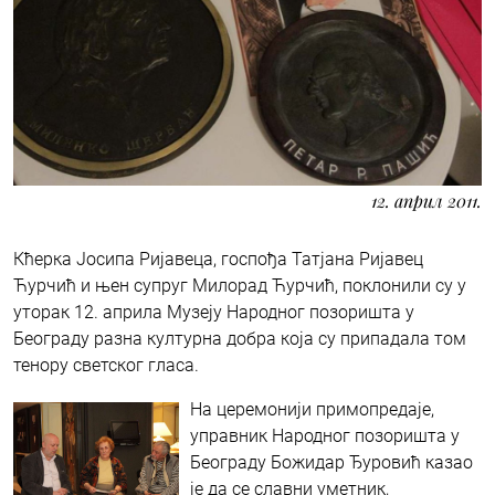
12. април 2011.
Кћерка Јосипа Ријавеца, госпођа Татјана Ријавец
Ћурчић и њен супруг Милорад Ћурчић, поклонили су у
уторак 12. априла Музеју Народног позоришта у
Београду разна културна добра која су припадала том
тенору светског гласа.
На церемонији примопредаје,
управник Народног позоришта у
Београду Божидар Ђуровић казао
је да се славни уметник,