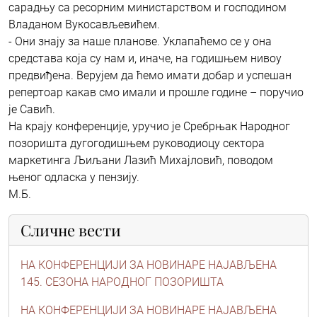
сарадњу са ресорним министарством и гoсподином
Владаном Вукосављевићем.
- Они знају за наше планове. Уклапаћемо се у она
средстава која су нам и, иначе, на годишњем нивоу
предвиђена. Верујем да ћемо имати добар и успешан
репертоар какав смо имали и прошле године – поручио
је Савић.
На крају конференције, уручио је Сребрњак Народног
позоришта дугогодишњем руководиоцу сектора
маркетинга Љиљани Лазић Михајловић, поводом
њеног одласка у пензију.
М.Б.
Сличне вести
НА КОНФЕРЕНЦИЈИ ЗА НОВИНАРЕ НАЈАВЉЕНА
145. СЕЗОНА НАРОДНОГ ПОЗОРИШТА
НА КОНФЕРЕНЦИЈИ ЗА НОВИНАРЕ НАЈАВЉЕНА