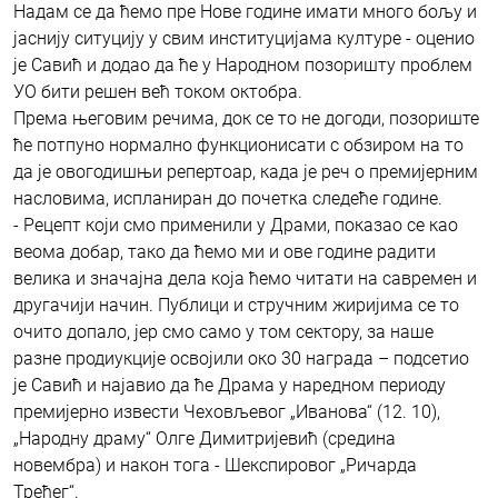
Надам се да ћемо пре Нове године имати много бољу и
јаснију ситуцију у свим институцијама културе - оценио
је Савић и додао да ће у Народном позоришту проблем
УО бити решен већ током октобра.
Према његовим речима, док се то не догоди, позориште
ће потпуно нормално функционисати с обзиром на то
да је овогодишњи репертоар, када је реч о премијерним
насловима, испланиран до почетка следеће године.
- Рецепт који смо применили у Драми, показао се као
веома добар, тако да ћемо ми и ове године радити
велика и значајна дела која ћемо читати на савремен и
другачији начин. Публици и стручним жиријима се то
очито допало, јер смо само у том сектору, за наше
разне продиукције освојили око 30 награда – подсетио
је Савић и најавио да ће Драма у наредном периоду
премијерно извести Чеховљевог „Иванова“ (12. 10),
„Народну драму“ Олге Димитријевић (средина
новембра) и након тога - Шекспировог „Ричарда
Трећег“.