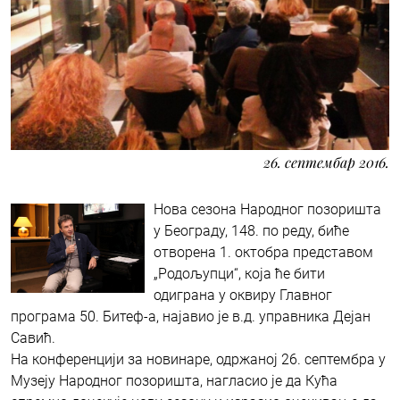
26. септембар 2016.
Нова сезона Народног позоришта
у Београду, 148. по реду, биће
отворена 1. октобра представом
„Родољупци“, која ће бити
одиграна у оквиру Главног
програма 50. Битеф-а, најавио је в.д. управника Дејан
Савић.
На конференцији за новинаре, одржаној 26. септембра у
Музеју Народног позоришта, нагласио је да Кућа