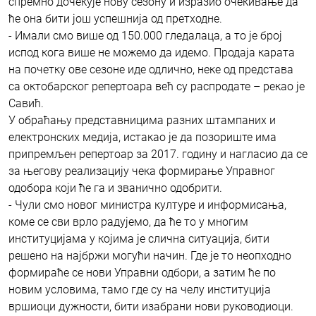
спремно дочекује нову сезону и изразио очекивање да
ће она бити још успешнија од претходне.
- Имали смо више од 150.000 гледалаца, а то је број
испод кога више не можемо да идемо. Продаја карата
на почетку ове сезоне иде одлично, неке од представа
са октобарског репертоара већ су распродате – рекао је
Савић.
У обраћању представницима разних штампаних и
електронских медија, истакао је да позориште има
припремљен репертоар за 2017. годину и нагласио да се
за његову реализацију чека формирање Управног
одобора који ће га и званично одобрити.
- Чули смо новог министра културе и информисања,
коме се сви врло радујемо, да ће то у многим
институцијама у којима је слична ситуација, бити
решено на најбржи могући начин. Где је то неопходно
формираће се нови Управни одбори, а затим ће по
новим условима, тамо где су на челу институција
вршиоци дужности, бити изабрани нови руководиоци.