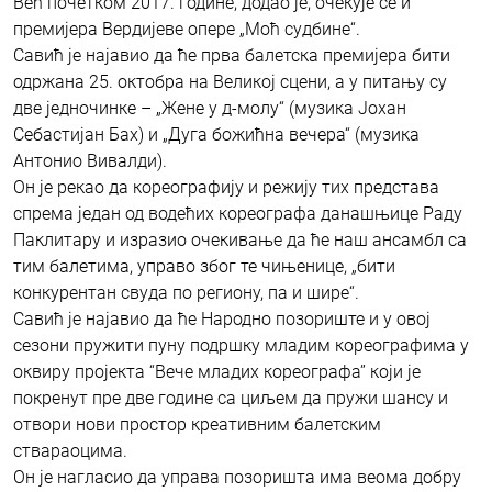
Већ почетком 2017. године, додао је, очекује се и
премијера Вердијеве опере „Моћ судбине“.
Савић је најавио да ће прва балетска премијера бити
одржана 25. октобра на Великој сцени, а у питању су
две једночинке – „Жене у д-молу“ (музика Јохан
Себастијан Бах) и „Дуга божићна вечера“ (музика
Антонио Вивалди).
Он је рекао да кореографију и режију тих представа
спрема један од водећих кореографа данашњице Раду
Паклитару и изразио очекивање да ће наш ансамбл са
тим балетима, управо због те чињенице, „бити
конкурентан свуда по региону, па и шире“.
Савић је најавио да ће Народно позориште и у овој
сезони пружити пуну подршку младим кореографима у
оквиру пројекта “Вече младих кореографа” који је
покренут пре две године са циљем да пружи шансу и
отвори нови простор креативним балетским
ствараоцима.
Он је нагласио да управа позоришта има веома добру