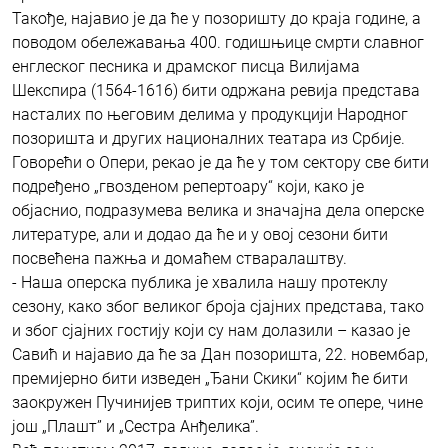
Такође, најавио је да ће у позоришту до краја године, а
поводом обележавања 400. годишњице смрти славног
енглеског песника и драмског писца Вилијама
Шекспира (1564-1616) бити одржана ревија представа
насталих по његовим делима у продукцији Народног
позоришта и других националних театара из Србије.
Говорећи о Опери, рекао је да ће у том сектору све бити
подређено „гвозденом репертоару“ који, како је
објаснио, подразумева велика и значајна дела оперске
литературе, али и додао да ће и у овој сезони бити
посвећена пажња и домаћем стваралаштву.
- Наша оперска публика је хвалила нашу протеклу
сезону, како због великог броја сјајних представа, тако
и због сјајних гостију који су нам долазили – казао је
Савић и најавио да ће за Дан позоришта, 22. новембар,
премијерно бити изведен „Ђани Скики“ којим ће бити
заокружен Пучинијев триптих који, осим те опере, чине
још „Плашт” и „Сестра Анђелика”.