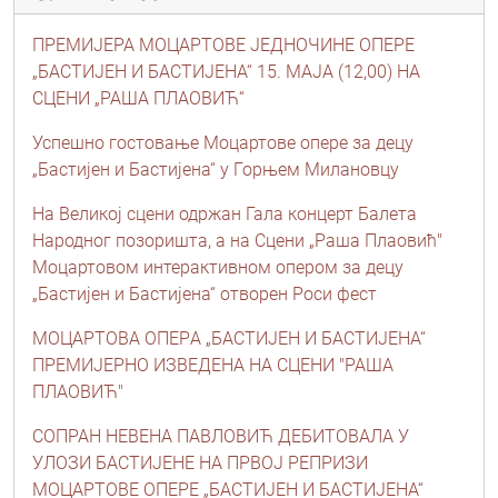
ПРЕМИЈЕРА МОЦАРТОВЕ ЈЕДНОЧИНЕ ОПЕРЕ
„БАСТИЈЕН И БАСТИЈЕНА“ 15. МАЈА (12,00) НА
СЦЕНИ „РАША ПЛАОВИЋ“
Успешно гостовање Моцартове опере за децу
„Бастијен и Бастијена“ у Горњем Милановцу
На Великој сцени одржан Гала концерт Балета
Народног позоришта, a на Сцени „Раша Плаовић"
Моцартовом интерактивном опером за децу
„Бастијен и Бастијена“ отворен Роси фест
МОЦАРТОВA ОПЕРA „БАСТИЈЕН И БАСТИЈЕНА“
ПРЕМИЈЕРНО ИЗВЕДЕНА НА СЦЕНИ "РАША
ПЛАОВИЋ"
СОПРАН НЕВЕНА ПАВЛОВИЋ ДЕБИТОВАЛА У
УЛОЗИ БАСТИЈЕНЕ НА ПРВОЈ РЕПРИЗИ
МОЦАРТОВЕ ОПЕРЕ „БАСТИЈЕН И БАСТИЈЕНА“