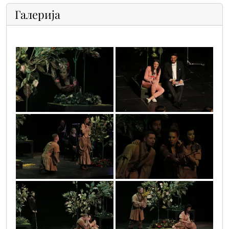
Галерија
mg_5456
mg_5523
mg_5440
mg_5487
mg_5478
mg_5450