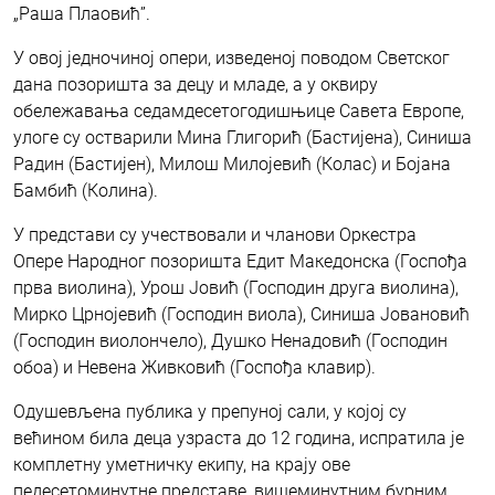
„Раша Плаовић”.
У овој једночиној опери, изведеној поводом Светског
дана позоришта за децу и младе, а у оквиру
обележавања седамдесетогодишњице Савета Европе,
улоге су остварили Мина Глигорић (Бастијена), Синиша
Радин (Бастијен), Милош Милојевић (Колас) и Бојана
Бамбић (Колина).
У представи су учествовали и чланови Оркестра
Опере Народног позоришта Едит Македонска (Госпођа
прва виолина), Урош Јовић (Господин друга виолина),
Мирко Црнојевић (Господин виола), Синиша Јовановић
(Господин виолончело), Душко Ненадовић (Господин
обоа) и Невена Живковић (Госпођа клавир).
Одушевљена публика у препуној сали, у којој су
већином била деца узраста до 12 година, испратила је
комплетну уметничку екипу, на крају ове
педесетоминутне представе, вишеминутним бурним