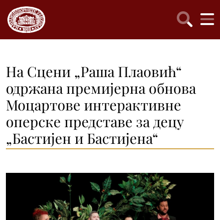
На Сцени „Раша Плаовић“
одржана премијерна обнова
Моцартове интерактивне
оперске представе за децу
„Бастијен и Бастијена“