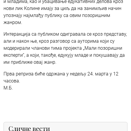
и младима, као и убацивање едукативних делова кроз
нови лик Колине имају за циљ да на занимљив начин
упознају најмлађу публику са овим позоришним
жанром.
Интеракција са публиком одигравала се кроз представу,
али и након ње, кроз разговор са ауторима који су
модерирали чланови тима пројекта „Мали позоришни
експерти“, а који, такође, едукују младе и покушавају да
им приближе овај жанр.
Прва реприза биће одржана у недељу 24. марта у 12
часова.
М.Б.
Сличне вести