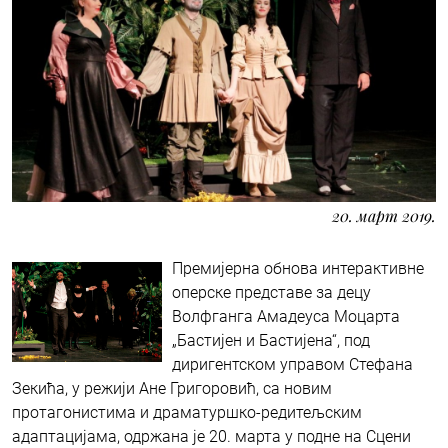
20. март 2019.
Премијерна обнова интерактивне
оперске представе за децу
Волфганга Амадеуса Моцарта
„Бастијен и Бастијена“, под
диригентском управом Стефана
Зекића, у режији Ане Григоровић, са новим
протагонистима и драматуршко-редитељским
адаптацијама, одржана је 20. марта у подне на Сцени