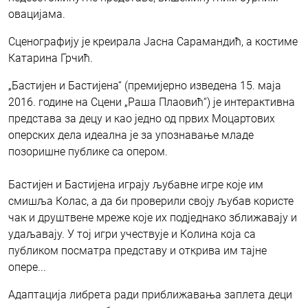
овацијама.
Сценографију је креирала Јасна Сарамандић, а костиме
Катарина Грчић.
„Бастијен и Бастијена“ (премијерно изведена 15. маја
2016. године на Сцени „Раша Плаовић“) је интерактивна
представа за децу и као једно од првих Моцартових
оперских дела идеална је за упознавање младе
позоришне публике са опером.
Бастијен и Бастијена играју љубавне игре које им
смишља Колас, а да би проверили своју љубав користе
чак и друштвене мреже које их подједнако зближавају и
удаљавају. У тој игри учествује и Колина која са
публиком посматра представу и открива им тајне
опере...
Адаптација либрета ради приближавања заплета деци