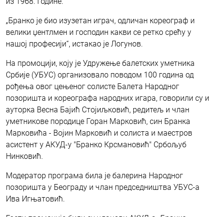
из 1968. године.
„Бранко је био изузетан играч, одличан кореограф и
велики џентлмен и господин какви се ретко срећу у
нашој професији“, истакао је Логунов.
На промоцији, коју је Удружење балетских уметника
Србије (УБУС) организовало поводом 100 година од
рођења овог цењеног солисте Балета Народног
позоришта и кореографа народних игара, говорили су и
ауторка Весна Бајић Стојиљковић, редитељ и члан
уметникове породице Горан Марковић, син Бранка
Марковића - Војин Марковић и солиста и маестров
асистент у АКУД-у "Бранко Крсмановић" Србољуб
Нинковић.
Модератор програма била је балерина Народног
позоришта у Београду и члан председништва УБУС-а
Ива Игњатовић.