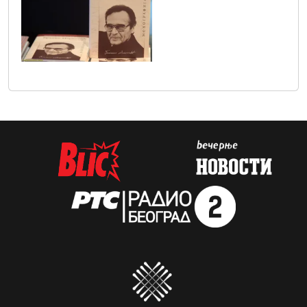
vic4604