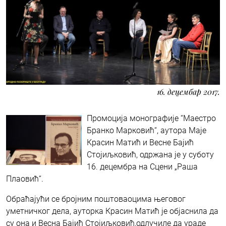
16. децембар 2017.
Промоција монографије “Маестро
Бранко Марковић“, аутора Маје
Красин Матић и Весне Бајић
Стојиљковић, одржана је у суботу
16. децембра на Сцени „Раша
Плаовић“.
Обраћајући се бројним поштоваоцима његовог
уметничког дела, ауторка Красин Матић је објаснила да
су она и Весна Бајић Стојиљковић,одлучиле да ураде