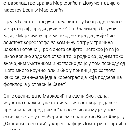
стваралаштво Бранка Марковића и Документација о
маестру Бранку Марковићу.
Првак Балета Народног позоришта у Београду, педагог
и кореограф, председник УБУС-а Владимир Логунов,
који је Марковићу пре више од четири деценије био
асистент кореографа за комичну оперу у три чина
Јакова Готовца „Еро с онога свијета“, истакао је да је
имао велико задовољство што је радио са једним тако
значајним уметником и нагласио да је у том периоду од
њега много научио, али и био у прилици да сагледа
како се „сачињава једна кореографија која подсећа на
фолклор, а у ствари је балет“.
Он је оценио да је Марковић на сцени био „једна,
изузетно снажна, упечатљива личност која је далеко
прелазила испред рампе“ и подсетио да му је, у том
смислу, остао у незаборавном сећању као Влах Алија, у
„Охридској легенди“, у кореографији Димитрија Парлића