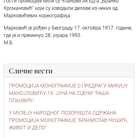
Гости промоције били су чланови АКУД-а „Бранко
Крсмановић“ који су изводили делове из неких од
Марковићевих кореографија.
Марковић је рођен у Београду 17. октобра 1917. године,
где је и преминуо 28. јнуара 1993.
М.Б.
Сличне вести
ПРОМОЦИЈА МОНОГРАФИЈЕ О ПРЕДРАГУ МИКИЈУ
МАНОЈЛОВИЋУ 19. ЈУНА НА СЦЕНИ “РАША
ПЛАОВИЋ”
У МУЗЕЈУ НАРОДНОГ ПОЗОРИШТА ОДРЖАНА
ПРОМОЦИЈА МОНОГРАФИЈЕ "БРАНИСЛАВ НУШИЋ,
ЖИВОТ И ДЕЛО"