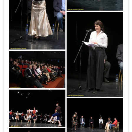
vic4555
vic4597
vic4447
vic4469
vic4535