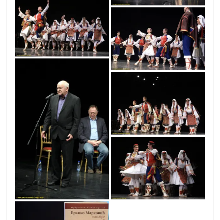
vic4483
vic4465
vic4517
vic4538
vic4489