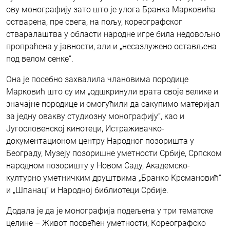
ову монографију зато што је улога Бранка Марковића
остварена, пре свега, на пољу, кореографског
стваралаштва у области народне игре била недовољно
пропраћена у јавности, али и „несазлужено остављена
под велом сенке“.
Она jе посебно захвалила члановима породице
Марковић што су им „одшкринули врата своје велике и
значајне породице и омогућили да сакупимо материјал
за једну овакву студиозну монографију“, као и
Југословенској кинотеци, Истраживачко-
документационом центру Народног позоришта у
Београду, Музеју позоришне уметности Србије, Српском
народном позоришту у Новом Саду, Академско-
културно уметничким друштвима „Бранко Крсмановић“
и „Шпанац“ и Народној библиотеци Србије.
Додала је да је монографија подељена у три тематске
целине – Живот посвећен уметности, Кореографско