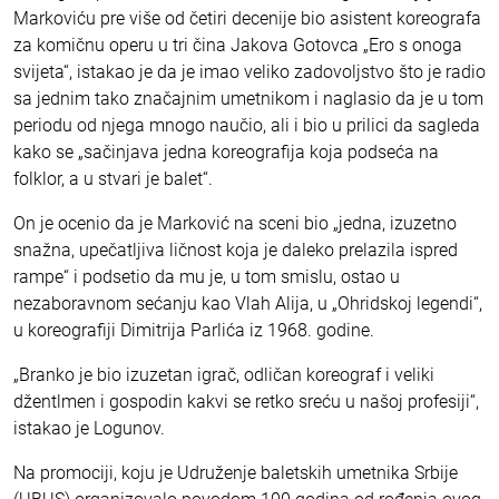
Markoviću pre više od četiri decenije bio asistent koreografa
za komičnu operu u tri čina Jakova Gotovca „Ero s onoga
svijeta“, istakao je da je imao veliko zadovoljstvo što je radio
sa jednim tako značajnim umetnikom i naglasio da je u tom
periodu od njega mnogo naučio, ali i bio u prilici da sagleda
kako se „sačinjava jedna koreografija koja podseća na
folklor, a u stvari je balet“.
On je ocenio da je Marković na sceni bio „jedna, izuzetno
snažna, upečatljiva ličnost koja je daleko prelazila ispred
rampe“ i podsetio da mu je, u tom smislu, ostao u
nezaboravnom sećanju kao Vlah Alija, u „Ohridskoj legendi“,
u koreografiji Dimitrija Parlića iz 1968. godine.
„Branko je bio izuzetan igrač, odličan koreograf i veliki
džentlmen i gospodin kakvi se retko sreću u našoj profesiji“,
istakao je Logunov.
Na promociji, koju je Udruženje baletskih umetnika Srbije