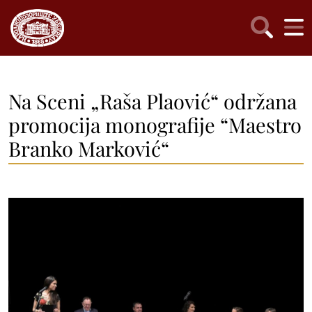
Na Sceni „Raša Plaović“ održana
promocija monografije “Maestro
Branko Marković“