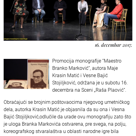
16. decembar 2017.
Promocija monografije “Maestro
Branko Marković“, autora Maje
Krasin Matić i Vesne Bajić
Stojiljković, održana je u subotu 16.
decembra na Sceni „Raša Plaović“.
Obraćajući se brojnim poštovaocima njegovog umetničkog
dela, autorka Krasin Matić je objasnila da su ona i Vesna
Bajić Stojiljković,odlučile da urade ovu monografiju zato što
je uloga Branka Markovića ostvarena, pre svega, na polju,
koreografskog stvaralaštva u oblasti narodne igre bila