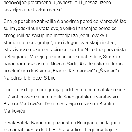
nedovoljno propraćena u javnosti, ali i „nesazluženo
ostavljena pod velom senke“.
Ona je posebno zahvalila članovima porodice Marković što
su im „odškrinuli vrata svoje velike i značajne porodice i
omogućili da sakupimo materijal za jednu ovakvu
studioznu monografiju“, kao i Jugoslovenskoj kinoteci,
Istraživačko-dokumentacionom centru Narodnog pozorišta
u Beogradu, Muzeju pozorišne umetnosti Srbije, Srpskom
narodnom pozorištu u Novom Sadu, Akademsko-kulturno
umetničkim društvima „Branko Krsmanović“ i „Španac“ i
Narodnoj biblioteci Srbije.
Dodala je da je monografija podeljena u tri tematske celine
– Život posvećen umetnosti, Koreografsko stvaralaštvo
Branka Markovića i Dokumentacija o maestru Branku
Markoviću.
Prvak Baleta Narodnog pozorišta u Beogradu, pedagog i
koreograf, predsednik UBUS-a Vladimir Logunov, koji je