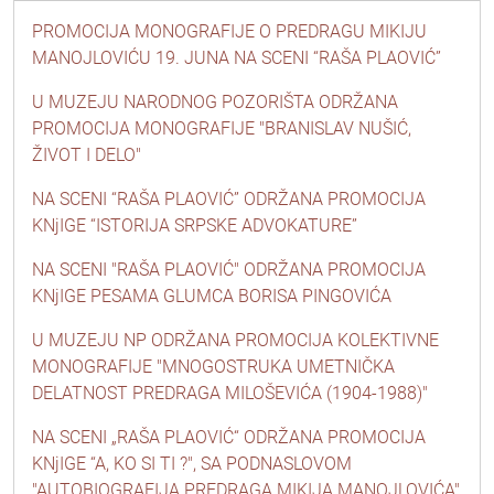
PROMOCIJA MONOGRAFIJE O PREDRAGU MIKIJU
MANOJLOVIĆU 19. JUNA NA SCENI “RAŠA PLAOVIĆ”
U MUZEJU NARODNOG POZORIŠTA ODRŽANA
PROMOCIJA MONOGRAFIJE "BRANISLAV NUŠIĆ,
ŽIVOT I DELO"
NA SCENI “RAŠA PLAOVIĆ” ODRŽANA PROMOCIJA
KNjIGE “ISTORIJA SRPSKE ADVOKATURE”
NA SCENI "RAŠA PLAOVIĆ" ODRŽANA PROMOCIJA
KNjIGE PESAMA GLUMCA BORISA PINGOVIĆA
U MUZEJU NP ODRŽANA PROMOCIJA KOLEKTIVNE
MONOGRAFIJE "MNOGOSTRUKA UMETNIČKA
DELATNOST PREDRAGA MILOŠEVIĆA (1904-1988)"
NA SCENI „RAŠA PLAOVIĆ“ ODRŽANA PROMOCIJA
KNjIGE “A, KO SI TI ?", SA PODNASLOVOM
"AUTOBIOGRAFIJA PREDRAGA MIKIJA MANOJLOVIĆA"