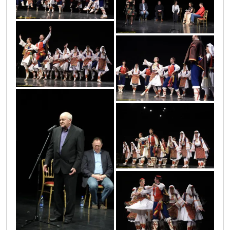
vic4535
vic4483
vic4465
vic4517
vic4538
vic4489