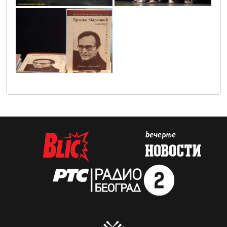
vic4604