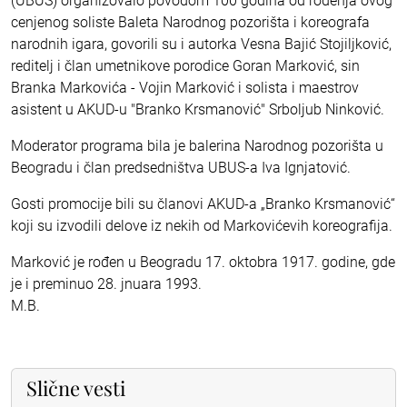
(UBUS) organizovalo povodom 100 godina od rođenja ovog
cenjenog soliste Baleta Narodnog pozorišta i koreografa
narodnih igara, govorili su i autorka Vesna Bajić Stojiljković,
reditelj i član umetnikove porodice Goran Marković, sin
Branka Markovića - Vojin Marković i solista i maestrov
asistent u AKUD-u "Branko Krsmanović" Srboljub Ninković.
Moderator programa bila je balerina Narodnog pozorišta u
Beogradu i član predsedništva UBUS-a Iva Ignjatović.
Gosti promocije bili su članovi AKUD-a „Branko Krsmanović“
koji su izvodili delove iz nekih od Markovićevih koreografija.
Marković je rođen u Beogradu 17. oktobra 1917. godine, gde
je i preminuo 28. jnuara 1993.
M.B.
Slične vesti