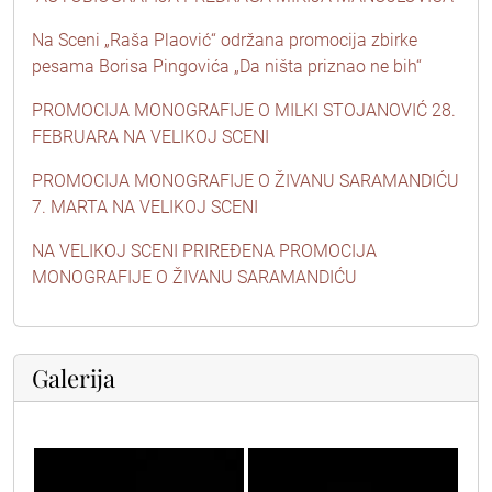
Na Sceni „Raša Plaović“ održana promocija zbirke
pesama Borisa Pingovića „Da ništa priznao ne bih“
PROMOCIJA MONOGRAFIJE O MILKI STOJANOVIĆ 28.
FEBRUARA NA VELIKOJ SCENI
PROMOCIJA MONOGRAFIJE O ŽIVANU SARAMANDIĆU
7. MARTA NA VELIKOJ SCENI
NA VELIKOJ SCENI PRIREĐENA PROMOCIJA
MONOGRAFIJE O ŽIVANU SARAMANDIĆU
Galerija