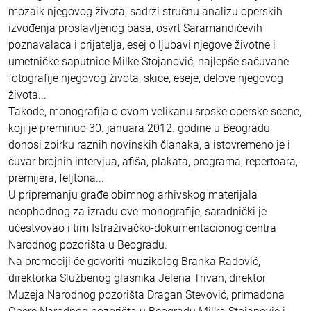
mozaik njegovog života, sadrži stručnu analizu operskih
izvođenja proslavljenog basa, osvrt Saramandićevih
poznavalaca i prijatelja, esej o ljubavi njegove životne i
umetničke saputnice Milke Stojanović, najlepše sačuvane
fotografije njegovog života, skice, eseje, delove njegovog
života...
Takođe, monografija o ovom velikanu srpske operske scene,
koji je preminuo 30. januara 2012. godine u Beogradu,
donosi zbirku raznih novinskih članaka, a istovremeno je i
čuvar brojnih intervjua, afiša, plakata, programa, repertoara,
premijera, feljtona...
U pripremanju građe obimnog arhivskog materijala
neophodnog za izradu ove monografije, saradnički je
učestvovao i tim Istraživačko-dokumentacionog centra
Narodnog pozorišta u Beogradu.
Na promociji će govoriti muzikolog Branka Radović,
direktorka Službenog glasnika Jelena Trivan, direktor
Muzeja Narodnog pozorišta Dragan Stevović, primadona