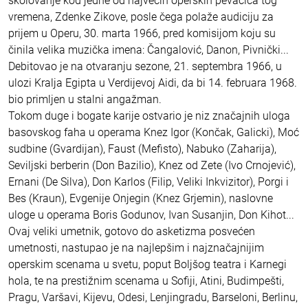
školovanje kod jedne od najvećih operskih pevačica tog
vremena, Zdenke Zikove, posle čega polaže audiciju za
prijem u Operu, 30. marta 1966, pred komisijom koju su
činila velika muzička imena: Čangalović, Danon, Pivnički...
Debitovao je na otvaranju sezone, 21. septembra 1966, u
ulozi Kralja Egipta u Verdijevoj Aidi, da bi 14. februara 1968.
bio primljen u stalni angažman.
Tokom duge i bogate karije ostvario je niz značajnih uloga
basovskog faha u operama Knez Igor (Končak, Galicki), Moć
sudbine (Gvardijan), Faust (Mefisto), Nabuko (Zaharija),
Seviljski berberin (Don Bazilio), Knez od Zete (Ivo Crnojević),
Ernani (De Silva), Don Karlos (Filip, Veliki Inkvizitor), Porgi i
Bes (Kraun), Evgenije Onjegin (Knez Grjemin), naslovne
uloge u operama Boris Godunov, Ivan Susanjin, Don Kihot...
Ovaj veliki umetnik, gotovo do asketizma posvećen
umetnosti, nastupao je na najlepšim i najznačajnijim
operskim scenama u svetu, poput Boljšog teatra i Karnegi
hola, te na prestižnim scenama u Sofiji, Atini, Budimpešti,
Pragu, Varšavi, Kijevu, Odesi, Lenjingradu, Barseloni, Berlinu,