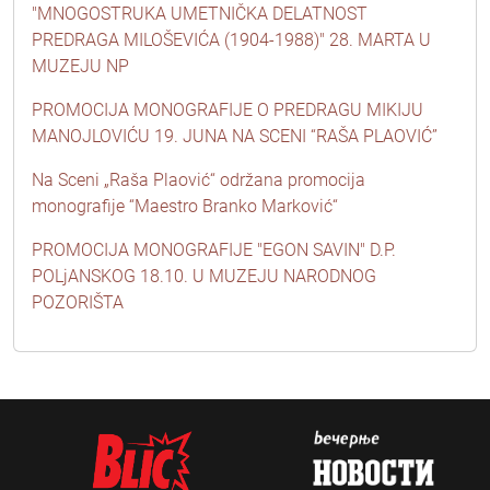
"MNOGOSTRUKA UMETNIČKA DELATNOST
PREDRAGA MILOŠEVIĆA (1904-1988)" 28. MARTA U
MUZEJU NP
PROMOCIJA MONOGRAFIJE O PREDRAGU MIKIJU
MANOJLOVIĆU 19. JUNA NA SCENI “RAŠA PLAOVIĆ”
Na Sceni „Raša Plaović“ održana promocija
monografije “Maestro Branko Marković“
PROMOCIJA MONOGRAFIJE "EGON SAVIN" D.P.
POLjANSKOG 18.10. U MUZEJU NARODNOG
POZORIŠTA