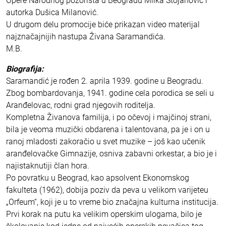
Opere Narodnog pozorišta u Beogradu Milka Stojanović i
autorka Dušica Milanović.
U drugom delu promocije biće prikazan video materijal
najznačajnijih nastupa Živana Saramandića.
M.B.
Biografija:
Saramandić je rođen 2. aprila 1939. godine u Beogradu.
Zbog bombardovanja, 1941. godine cela porodica se seli u
Aranđelovac, rodni grad njegovih roditelja.
Kompletna Živanova familija, i po očevoj i majčinoj strani,
bila je veoma muzički obdarena i talentovana, pa je i on u
ranoj mladosti zakoračio u svet muzike – još kao učenik
aranđelovačke Gimnazije, osniva zabavni orkestar, a bio je i
najistaknutiji član hora.
Po povratku u Beograd, kao apsolvent Ekonomskog
fakulteta (1962), dobija poziv da peva u velikom varijeteu
„Orfeum“, koji je u to vreme bio značajna kulturna institucija.
Prvi korak na putu ka velikim operskim ulogama, bilo je