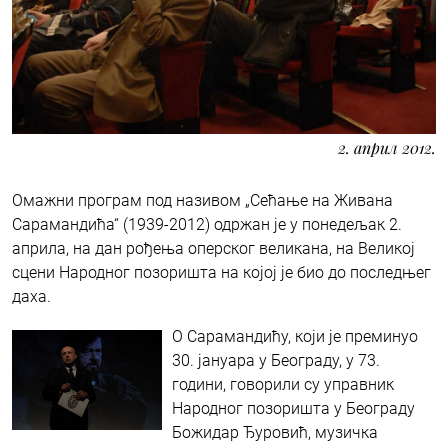
2. април 2012.
Омажни програм под називом „Сећање на Живана
Сарамандића“ (1939-2012) одржан је у понедељак 2.
априла, на дан рођења оперског великана, на Великој
сцени Народног позоришта на којој је био до последњег
даха.
О Сарамандићу, који је преминуо
30. јануара у Београду, у 73.
години, говорили су управник
Народног позоришта у Београду
Божидар Ђуровић, музичка