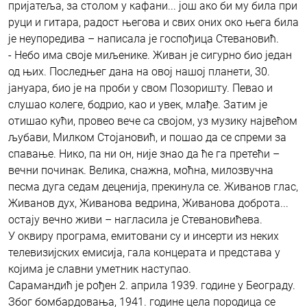
пријатеља, за столом у кафани... још ако би му била при
руци и гитара, радост његова и свих оних око њега била
је неупоредива – написала је госпођица Стевановић.
- Небо има своје миљенике. Живан је сигурно био један
од њих. Последњег дана на овој нашој планети, 30.
јануара, био је на проби у свом Позоришту. Певао и
слушао колеге, бодрио, као и увек, млађе. Затим је
отишао кући, провео вече са својом, уз музику највећом
љубави, Милком Стојановић, и пошао да се спреми за
спавање. Нико, па ни он, није знао да ће га претећи –
вечни починак. Велика, снажна, моћна, милозвучна
песма дуга седам деценија, прекинула се. Живанов глас,
Живанов дух, Живанова ведрина, Живанова доброта...
остају вечно живи – нагласила је Стевановићева.
У оквиру програма, емитовани су и инсерти из неких
телевизијских емисија, гала концерата и представа у
којима је славни уметник наступао.
Сарамандић је рођен 2. априла 1939. године у Београду.
Због бомбардовања, 1941. године цела породица се