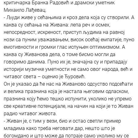
критичарка Бранка Радовић и драмски уметник
Михаило Лађевац.
- Људи живе у сећањима и кроз дела која су створили. А
каква су сећања на Живана: лепа реч и осмех,
непосредност, искреност, приступ људима на равној
нози са пуним уважавањем, висок осећај емпатије, пуно
емотивности и громки глас испуњен оптимизмом. А
каква су Живанова дела, о томе бисмо могли да
говоримо данима. Пуно их је, значајна су и припадају
историји музичке уметности не само овог народа, већ и
читавог света – оценио је Ђуровић.
Он је указао да ће нас на Живаново одсуство подсећати
и велика празнина која је настала његовим одласком,
празнина коју ћемо тешко испунити, уколико не упремо
све креативне потенцијале, на начин на који је то Живан
радио читавог живота.
- Живан је, с тим у вези, био и остао светли пример
младима како треба неговати дар, нешто што је
богомдано и што може да потраје само уколико му се