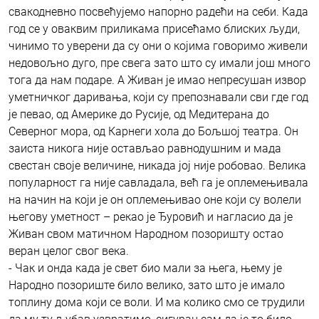
свакодневно посвећујемо напорно радећи на себи. Када
год се у оваквим приликама присећамо блиских људи,
чинимо то уверени да су они о којима говоримо живели
недовољно дуго, пре свега зато што су имали још много
тога да нам подаре. А Живан је имао непресушан извор
уметничког даривања, који су препознавали сви где год
је певао, од Америке до Русије, од Медитерана до
Северног мора, од Карнеги хола до Бољшој театра. Он
заиста никога није остављао равнодушним и мада
свестан своје величине, никада јој није робовао. Велика
популарност га није савладала, већ га је оплемењивала
на начин на који је он оплемењивао оне који су волели
његову уметност – рекао је Ђуровић и нагласио да је
Живан свом матичном Народном позоришту остао
веран целог свог века.
- Чак и онда када је свет био мали за њега, њему је
Народно позориште било велико, зато што је имало
топлину дома који се воли. И ма колико смо се трудили