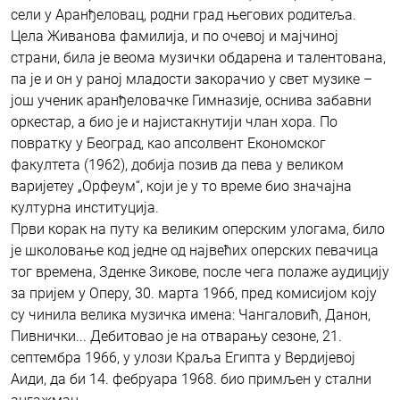
сели у Аранђеловац, родни град његових родитеља.
Цела Живанова фамилија, и по очевој и мајчиној
страни, била је веома музички обдарена и талентована,
па је и он у раној младости закорачио у свет музике –
још ученик аранђеловачке Гимназије, оснива забавни
оркестар, а био је и најистакнутији члан хора. По
повратку у Београд, као апсолвент Економског
факултета (1962), добија позив да пева у великом
варијетеу „Орфеум“, који је у то време био значајна
културна институција.
Први корак на путу ка великим оперским улогама, било
је школовање код једне од највећих оперских певачица
тог времена, Зденке Зикове, после чега полаже аудицију
за пријем у Оперу, 30. марта 1966, пред комисијом коју
су чинила велика музичка имена: Чангаловић, Данон,
Пивнички... Дебитовао је на отварању сезоне, 21.
септембра 1966, у улози Краља Египта у Вердијевој
Аиди, да би 14. фебруара 1968. био примљен у стални