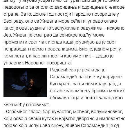
да му ту љубав узвратимо, сигуран сам да је то било
недовољно за онолико даривања и одрицања с његове
стране. Зато, докле год постоји Народно позориште у
Београду, оно се Живана мора сећати, управо онако
како је ова људина то заслужила и задужила – искрено.
Јер, Живан је сматрао да се искреношћу може
променити свет чак и онда када је увиђао да је свет
неправедан према праведницима. Био је, једном речју,
комплетан, и као личност и као уметник – додао је
управник Народног позоришта.
Радовићева је рекла да је
Сарамандић на почетку каријере
био краљ, на њеном крају цар, „а
остаће запамћен у срцима многих
обожавалаца и поштовалаца као
кнез међу басовима“.
- Огромног гласа, баршунастог, моћног, волуминозног,
који осваја сваки кутак и највеће дворане и импозантне
појаве која испуњава сцену, Живан Сарамандић је од