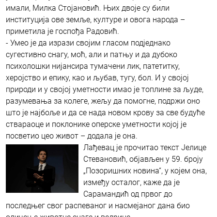
имали, Милка Стојановић. Њих двоје су били
институција ове земље, културе и овога народа –
приметила је госпођа Радовић.
- Умео је да изрази својим гласом подједнако
сугестивно снагу, моћ, али и патњу и да дубоко
психолошки нијансира тумачени лик, патетитку,
херојство и епику, као и љубав, тугу, бол. И у својој
природи и у својој уметности имао је топлине за људе,
разумевања за колеге, жељу да помогне, подржи оно
што је најбоље и да се нада новом крову за све будуће
ствараоце и поклонике оперске уметности којој је
посветио цео живот – додала је она.
Лађевац је прочитао текст Јелице
Стевановић, објављен у 59. броју
„Позоришних новина“, у којем она,
између осталог, каже да је
Сарамандић од првог до
последњег свог распеваног и насмејаног дана био