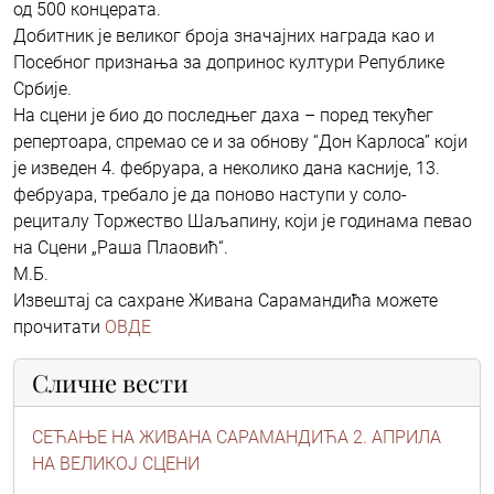
од 500 концерата.
Добитник је великог броја значајних награда као и
Посебног признања за допринос култури Републике
Србије.
На сцени је био до последњег даха – поред текућег
репертоара, спремао се и за обнову “Дон Карлоса” који
је изведен 4. фебруара, а неколико дана касније, 13.
фебруара, требало је да поново наступи у соло-
рециталу Торжество Шаљапину, који је годинама певао
на Сцени „Раша Плаовић“.
М.Б.
Извештај са сахране Живана Сарамандића можете
прочитати
ОВДЕ
Сличне вести
СЕЋАЊЕ НА ЖИВАНА САРАМАНДИЋА 2. АПРИЛА
НА ВЕЛИКОЈ СЦЕНИ