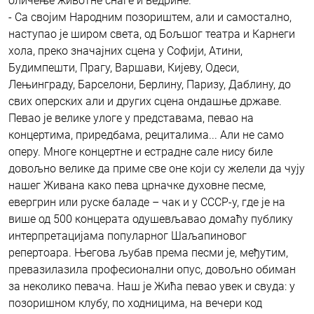
оличење животне снаге и ведрине.
- Са својим Народним позориштем, али и самостално,
наступао је широм света, од Бољшог театра и Карнеги
хола, преко значајних сцена у Софији, Атини,
Будимпешти, Прагу, Варшави, Кијеву, Одеси,
Лењинграду, Барселони, Берлину, Паризу, Даблину, до
свих оперских али и других сцена ондашње државе.
Певао је велике улоге у предстaвама, певао на
концертима, приредбама, рециталима... Али не само
оперу. Многе концертне и естрадне сале нису биле
довољно велике да приме све оне који су желели да чују
нашег Живана како пева црначке духовне песме,
евергрин или руске баладе – чак и у СССР-у, где је на
више од 500 концерата одушевљавао домаћу публику
интерпретацијама популарног Шаљапиновог
репертоара. Његова љубав према песми је, међутим,
превазилазила професионални опус, довољно обиман
за неколико певача. Наш је Жића певао увек и свуда: у
позоришном клубу, по ходницима, на вечери код