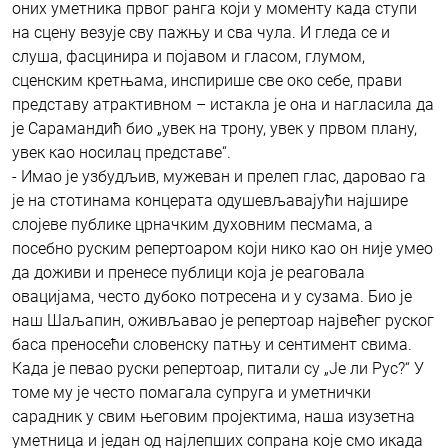
оних уметника првог ранга који у моменту када ступи
на сцену везује сву пажњу и сва чула. И гледа се и
слуша, фасцинира и појавом и гласом, глумом,
сценским кретњама, инспирише све око себе, прави
представу атрактивном – истакла је она и нагласила да
је Сарамандић био „увек на трону, увек у првом плану,
увек као носилац представе“.
- Имао је узбудљив, мужеван и прелеп глас, даровао га
је на стотинама концерата одушевљавајући најшире
слојеве публике црначким духовним песмама, а
посебно руским репертоаром који нико као он није умео
да доживи и пренесе публици која је реаговала
овацијама, често дубоко потресена и у сузама. Био је
наш Шаљапин, оживљавао је репертоар највећег руског
баса преносећи словенску патњу и сентимент свима.
Када је певао руски репертоар, питали су „Је ли Рус?“ У
томе му је често помагала супруга и уметнички
сарадник у свим његовим пројектима, наша изузетна
уметница и један од најлепших сопрана које смо икада