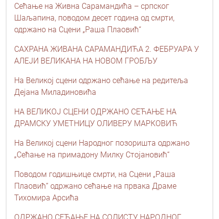
Сећање на Живна Сарамандића – српског
Шаљапина, поводом десет година од смрти,
одржано на Сцени „Раша Плаовић“
САХРАНА ЖИВАНА САРАМАНДИЋА 2. ФЕБРУАРА У
АЛЕЈИ ВЕЛИКАНА НА НОВОМ ГРОБЉУ
На Великој сцени одржано сећање на редитеља
Дејана Миладиновића
НА ВЕЛИКОЈ СЦЕНИ ОДРЖАНО СЕЋАЊЕ НА
ДРАМСКУ УМЕТНИЦУ ОЛИВЕРУ МАРКОВИЋ
На Великој сцени Народног позоришта одржано
„Сећање на примадону Милку Стојановић“
Поводом годишњице смрти, на Сцени „Раша
Плаовић“ одржано сећање на првака Драме
Тихомира Арсића
ОДРЖАНО СЕЋАЊЕ НА СОЛИСТУ НАРОДНОГ