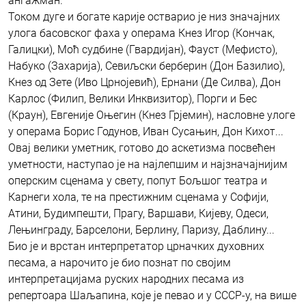
ангажман.
Током дуге и богате карије остварио је низ значајних
улога басовског фаха у операма Кнез Игор (Кончак,
Галицки), Моћ судбине (Гвардијан), Фауст (Мефисто),
Набуко (Захарија), Севиљски берберин (Дон Базилио),
Кнез од Зете (Иво Црнојевић), Ернани (Де Силва), Дон
Карлос (Филип, Велики Инквизитор), Порги и Бес
(Краун), Евгеније Оњегин (Кнез Грјемин), насловне улоге
у операма Борис Годунов, Иван Сусањин, Дон Кихот...
Овај велики уметник, готово до аскетизма посвећен
уметности, наступао је на најлепшим и најзначајнијим
оперским сценама у свету, попут Бољшог театра и
Карнеги хола, те на престижним сценама у Софији,
Атини, Будимпешти, Прагу, Варшави, Кијеву, Одеси,
Лењинграду, Барселони, Берлину, Паризу, Даблину...
Био је и врстан интерпретатор црначких духовних
песама, а нарочито је био познат по својим
интерпретацијама руских народних песама из
репертоара Шаљапина, које је певао и у СССР-у, на више