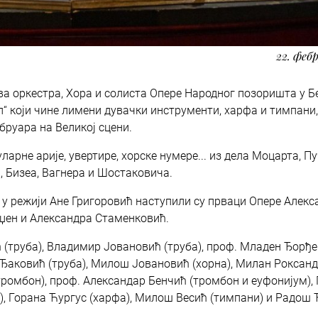
22. фебр
а оркестра, Хора и солиста Опере Народног позоришта у Б
“ који чине лимени дувачки инструменти, харфа и тимпани,
бруара на Великој сцени.
ларне арије, увертире, хорске нумере... из дела Моцарта, Пу
, Бизеа, Вагнера и Шостаковича.
у режији Ане Григоровић наступили су прваци Опере Алекс
џен и Александра Стаменковић.
 (труба), Владимир Јовановић (труба), проф. Младен Ђорђ
н Ђаковић (труба), Милош Јовановић (хорна), Милан Роксан
тромбон), проф. Александар Бенчић (тромбон и еуфонијум),
), Горана Ћургус (харфа), Милош Весић (тимпани) и Радош