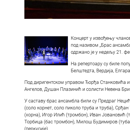
Концерт у извођењу чланов
под називом „Брас ансамбл
одржано је у недељу 21. фе
На репертоару су биле попу
Белштедта, Вердија, Елгара
Под диригентском управом Ђорђа Станковића и 
Ангелов, Душан Плазинић и солисти Невена Бри
У саставу брас ансамбла били су Предраг Нецић
(соло корнет, соло пиколо труба и труба), Срђа
(хорна), Игор Илић (тромбон), Иван Јовановић (
Торбица (бас тромбон), Милош Будимиров (туба
(перкусије).