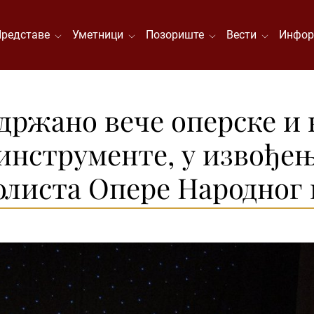
Представе
Уметници
Позориште
Вести
Инфор
одржано вече оперске и
 инструменте, у извође
солиста Опере Народног