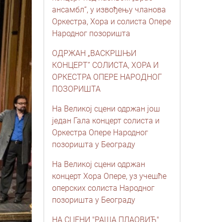
ансамбл“, у извођењу чланова
Оркестра, Хора и солиста Опере
Народног позоришта
ОДРЖАН „ВАСКРШЊИ
КОНЦЕРТ” СОЛИСТА, ХОРА И
ОРКЕСТРА ОПЕРЕ НАРОДНОГ
ПОЗОРИШТА
На Великој сцени одржан још
један Гала концерт солиста и
Оркестра Опере Народног
позоришта у Београду
На Великој сцени одржан
концерт Хора Опере, уз учешће
оперских солиста Народног
позоришта у Београду
НА СЦЕНИ "РАША ПЛАОВИЋ"