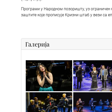
Програми у Народном позоришту, уз ограничен б
заштите које прописује Kризни штаб у вези са 
Галерија
sif_2216
sif_2605
sif_7574
sif_2245