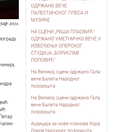
ОДРЖАНО ВЕЧЕ
ПАЛЕСТИНСКОГ ПЛЕСА И
МУЗИКЕ
уар 2021.
НА СЦЕНИ „РАША ПЛАОВИЋ"
еограду
ОДРЖАНО УМЕТНИЧКО ВЕЧЕ У
ИЗВОЂЕЊУ ОПЕРСКОГ
СТУДИЈА „БОРИСЛАВ
ПОПОВИЋ"
чинија,
На Великој сцени одржано Гала
вече Балета Народног
андра
позоришта
На Великој сцени одржано Гала
евић
вече Балета Народног
дић
позоришта
 Петар
 Ћапин
Аудиција за нове чланова Хора
Опере Народног позоришта