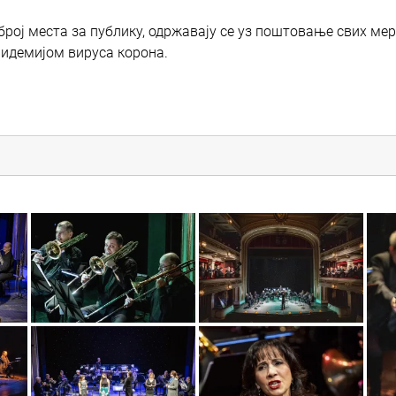
рој места за публику, одржавају се уз поштовање свих ме
епидемијом вируса корона.
sif_2007
sif_2506
sif_2593