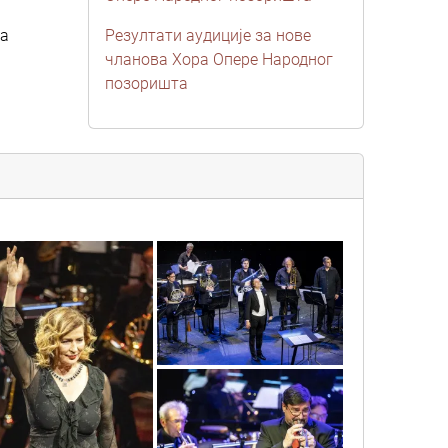
ра
Резултати аудиције за нове
чланова Хора Опере Народног
позоришта
sif_2299
sif_2473
sif_2141