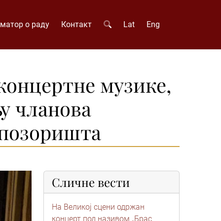
матор о раду
Контакт
Lat
Eng
 концертне музике,
њу чланова
 позоришта
Сличне вести
На Великој сцени одржан
концерт под називом „Брас