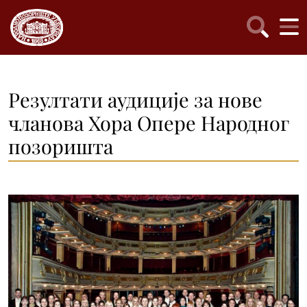
Резултати аудиције за нове
чланова Хора Опере Народног
позоришта