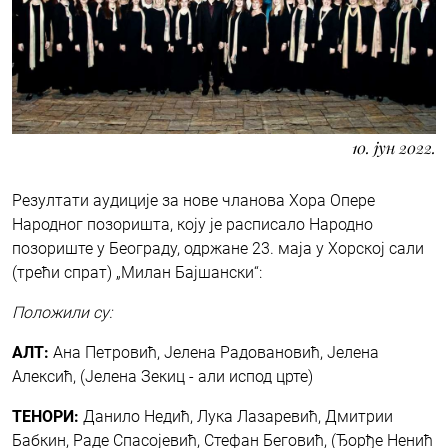
10. јун 2022.
Резултати аудиције за нове чланова Хора Опере
Народног позоришта, коју је расписало Народно
позориште у Београду, одржане 23. маја у Хорској сали
(трећи спрат) „Милан Бајшански“:
Положили су:
АЛТ:
Ана Петровић, Јелена Радовановић, Јелена
Алексић, (Јелена Зекиц - али испод црте)
ТЕНОРИ:
Данило Недић, Лука Лазаревић, Дмитрии
Бабкин, Раде Спасојевић, Стефан Беговић, (Ђорђе Ненић