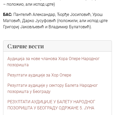
– положио, али испод црте)
БАС:
Пантелић Александар, Ђорђе Јосиповић, Урош
Матовић, Дарко Јусуфовић (положили, али испод црте
Григориј Јаковљевић и Владимир Булатовић).
Сличне вести
Аудиција за нове чланова Хора Опере Народног
позоришта
Резултати аудиције за Хор Опере
Резултати аудиције у сектору Балета Народног
позоришта у Београду
РЕЗУЛТАТИ АУДИЦИЈЕ У БАЛЕТУ НАРОДНОГ
ПОЗОРИШТА У БЕОГРАДУ ОДРЖАНЕ 5. ЈУНА