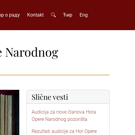
р о раду
Kontakt
Ћир
Eng
re Narodnog
Slične vesti
Audicija za nove članova Hora
Opere Narodnog pozorišta
Rezultati audicije za Hor Opere