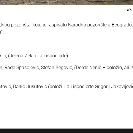
10.
dnog pozorišta, koju je raspisalo Narodno pozorište u Beogradu
“:
ć, (Jelena Zekic - ali ispod crte)
n, Rade Spasojević, Stefan Begović, (Đorđe Nenić – položio, ali 
ić, Darko Jusufović (položili, ali ispod crte Grigorij Jakovljević