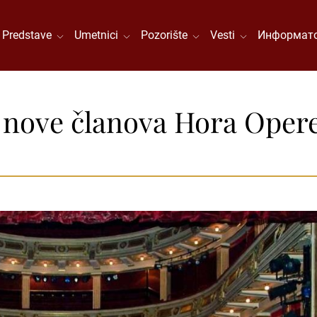
Predstave
Umetnici
Pozorište
Vesti
Информато
za nove članova Hora Ope