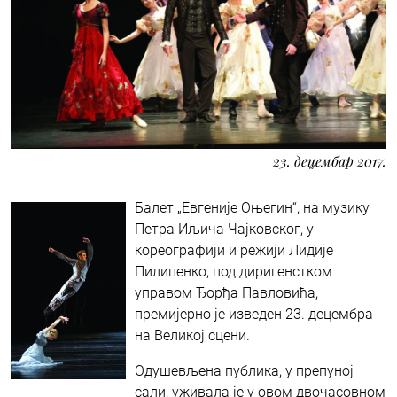
23. децембар 2017.
Балет „Евгеније Оњегин“, на музику
Петра Иљича Чајковског, у
кореографији и режији Лидије
Пилипенко, под диригенстком
управом Ђорђа Павловића,
премијерно је изведен 23. децембра
на Великој сцени.
Одушевљена публика, у препуној
сали, уживала је у овом двочасовном