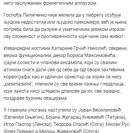
него заслуженим френетичним аплаузом.
Госпођа Пилипенко није желела да у либрету осуђује
људске недостатке или људско прекомерје, већ је њена
потреба била да разуме и уметничким језиком изрази
сву сложеност и противречности које чине сам живот.
Изванредни костими Катарине Грчић Николић, сведени,
веома функционални, декор Бориса Максимовића,
сјајни солисти и чланови ансамбла, који су сваким
атомом снаге дали све од себе да одговоре захтевима
кореографа, као и одличан оркестар са којим се нису
„разилазили“, пленили су све време пажњу гледалаца,
који заиста нису штедели дланове да их, све заједно,
поздраве бурним овацијама.
У главним улогама наступили су Јован Веселиновић
(Евгеније Оњегин), Бојана Жегарац Кнежевић (Татјана),
Игор Пастор (Ленски), Теодора Спасић (Олга), Милан Рус
(Кнез Гремин) и Милош Живановић (Слуга).