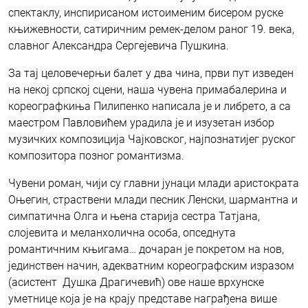
спектаклу, инспирисаном истоименим бисером руске
књижевности, сатиричним ремек-делом раног 19. века,
славног Александра Сергејевича Пушкина.
За тај целовечерњи балет у два чина, први пут изведен
на некој српској сцени, наша чувена примабалерина и
кореографкиња Пилипенко написала је и либрето, а са
маестром Павловићем урадила је и изузетан избор
музичких композиција Чајковског, најпознатијег руског
композитора позног романтизма.
Чувени роман, чији су главни јунаци млади аристократа
Оњегин, страствени млади песник Ленски, шармантна и
симпатична Олга и њена старија сестра Татјана,
слојевита и меланхолична особа, опседнута
романтичним књигама… дочаран је покретом на нов,
јединствен начин, адекватним кореографским изразом
(асистент Душка Драгичевић) ове наше врхунске
уметнице која је на крају представе награђена више