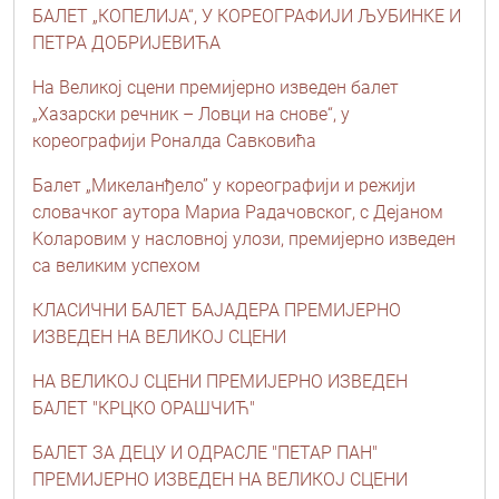
БАЛЕТ „КОПЕЛИЈА“, У КОРЕОГРАФИЈИ ЉУБИНКЕ И
ПЕТРА ДОБРИЈЕВИЋА
На Великој сцени премијерно изведен балет
„Хазарски речник – Ловци на снове“, у
кореографији Роналда Савковића
Балет „Микеланђело” у кореографији и режији
словачког аутора Мариа Радачовског, с Дејаном
Kоларовим у насловној улози, премијерно изведен
са великим успехом
КЛАСИЧНИ БАЛЕТ БАЈАДЕРА ПРЕМИЈЕРНО
ИЗВЕДЕН НА ВЕЛИКОЈ СЦЕНИ
НА ВЕЛИКОЈ СЦЕНИ ПРЕМИЈЕРНО ИЗВЕДЕН
БАЛЕТ "КРЦКО ОРАШЧИЋ"
БАЛЕТ ЗА ДЕЦУ И ОДРАСЛЕ "ПЕТАР ПАН"
ПРЕМИЈЕРНО ИЗВЕДЕН НА ВЕЛИКОЈ СЦЕНИ