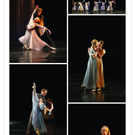
img_1194
img_0842
img_0857