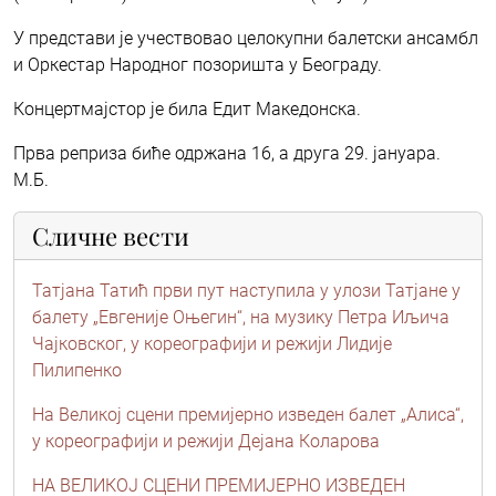
У представи је учествовао целокупни балетски ансамбл
и Оркестар Народног позоришта у Београду.
Концертмајстор је била Едит Македонска.
Прва реприза биће одржана 16, а друга 29. јануара.
М.Б.
Сличне вести
Татјана Татић први пут наступила у улози Татјане у
балету „Евгеније Оњегин“, на музику Петра Иљича
Чајковског, у кореографији и режији Лидије
Пилипенко
На Великој сцени премијерно изведен балет „Алиса“,
у кореографији и режији Дејана Коларова
НА ВЕЛИКОЈ СЦЕНИ ПРЕМИЈЕРНО ИЗВЕДЕН