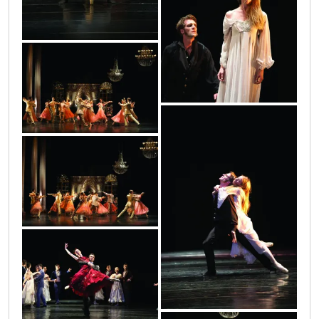
img_1237
img_0918
img_0917
img_1218
img_1149