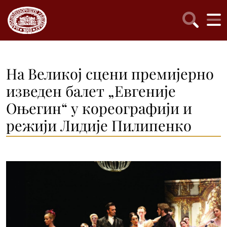
На Великој сцени премијерно
изведен балет „Евгеније
Оњегин“ у кореографији и
режији Лидије Пилипенко