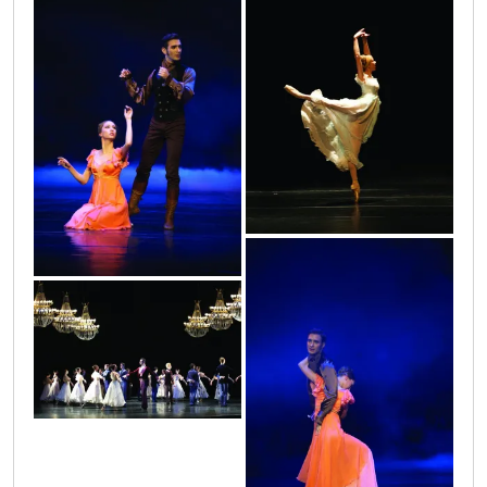
img_0786
img_1077
img_1139
img_1067