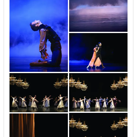
img_1057
img_1095
img_1131
img_1136
img_1130