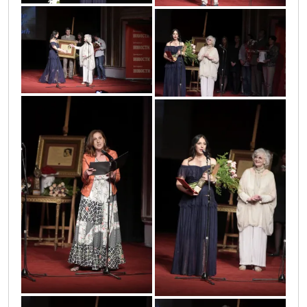
vic4787
vic5075
vic4780
vic5066