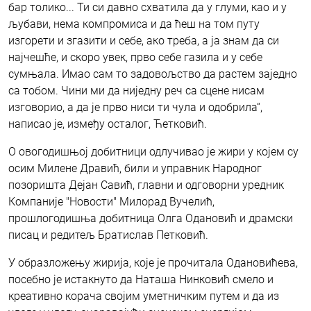
бар толико... Ти си давно схватила да у глуми, као и у
љубави, нема компромиса и да ћеш на том путу
изгорети и згазити и себе, ако треба, а ја знам да си
најчешће, и скоро увек, прво себе газила и у себе
сумњала. Имао сам то задовољство да растем заједно
са тобом. Чини ми да ниједну реч са сцене нисам
изговорио, а да је прво ниси ти чула и одобрила“,
написао је, између осталог, Ћетковић.
О овогодишњој добитници одлучивао је жири у којем су
осим Милене Дравић, били и управник Народног
позоришта Дејан Савић, главни и одговорни уредник
Компаније "Новости" Милорад Вучелић,
прошлогодишња добитница Олга Одановић и драмски
писац и редитељ Братислав Петковић.
У образложењу жирија, које је прочитала Одановићева,
посебно је истакнуто да Наташа Нинковић смело и
креативно корача својим уметничким путем и да из