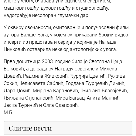
улоге у улогу, очаравајући сценском енергијом,
маштовитошћу, духовитошћу и студиозношћу,
надограђује несопоран глумачки дар.
У оквиру свечаности, емитован је и получасовни филм,
аутора Балше Ђога, у којем су приказани бројни видео
инсерти из представа и серија у којима је Наташа
Нинковић остварила неке од антологијских улога.
Прва добитница 2003. године била је Светлана Цеца
Бојковић, а до сада су Награду освојиле и Милена
Дравић, Радмила Живковић, Ђурђија Цветић, Ружица
Сокић, Јелисавета Саблић, Гордана Ђурђевић Димић,
Дара Џокић, Мирјана Карановић, Љиљана Благојевић,
Љиљана Стјепановић, Мира Бањац, Анита Манчић,
Јасна Ђуричић и Олга Одановић.
М.Б.
Сличне вести