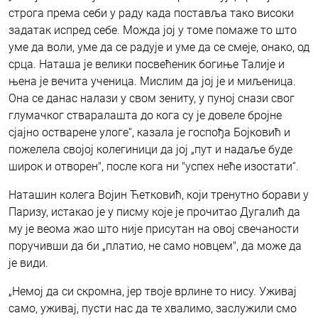
строга према себи у раду када поставља тако високи
задатак испред себе. Можда јој у томе помаже то што
уме да воли, уме да се радује и уме да се смеје, онако, од
срца. Наташа је велики посвећеник богиње Талије и
њена је вечита ученица. Мислим да јој је и миљеница.
Она се данас налази у свом зениту, у пуној снази свог
глумачког стваралашта до кога су је довеле бројне
сјајно остварене улоге“, казала је госпођа Бојковић и
пожелела својој колегиници да јој „пут и надаље буде
широк и отворен", после кога ни "успех неће изостати“.
Наташин колега Војин Ћетковић, који тренутно борави у
Паризу, истакао је у писму које је прочитао Дугалић да
му је веома жао што није присутан на овој свечаности
поручивши да би „платио, не само новцем", да може да
је види.
„Немој да си скромна, јер твоје врлине то нису. Уживај
само, уживај, пусти нас да те хвалимо, заслужили смо