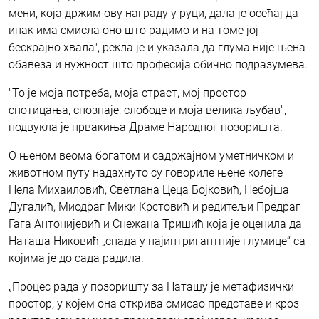
мени, која држим ову награду у руци, дала је осећај да
ипак има смисла оно што радимо и на томе јој
бескрајно хвала", рекла је и указала да глума није њена
обавеза и нужност што професија обично подразумева.
"То је моја потреба, моја страст, мој простор
спотицања, спознаје, слободе и моја велика љубав",
подвукла је првакиња Драме Народног позоришта.
О њеном веома богатом и садржајном уметничком и
животном путу надахнуто су говориле њене колеге
Нела Михаиловић, Светлана Цеца Бојковић, Небојша
Дугалић, Миодраг Мики Крстовић и редитељи Предраг
Гага Антонијевић и Снежана Тришић која је оценила да
Наташа Никовић „спада у најинтригантније глумице“ са
којима је до сада радила.
„Процес рада у позоришту за Наташу је метафизички
простор, у којем она открива смисао представе и кроз