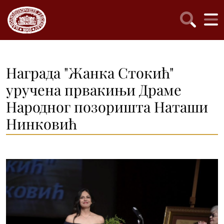
Награда "Жанка Стокић"
уручена првакињи Драме
Народног позоришта Наташи
Нинковић