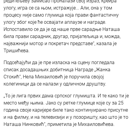
редитељеву замисао проналази свој израз, креира
улогу, игра се са њом, истражује... Али, она у том
процесу није само глумица која прави фантастичну
улогу због које ће освајати аплаузе и нагрaде.
Испоставило се да је од наше прве сарадње Наташа
била прави сарадник, другар, пријатељица и, можда,
најважнији мотор и покретач представе“, казала је
Тришићева.
Подсећајући да је пре изласка на сцену погледала
списак досадашњих добитница Награде „Жанка
Стокић“, Нела Михаиловић је поручила својој
колегиници да се налази у одличном друштву.
„То је лига првих дама српског глумишта. И те како ти је
место међу њима. Јако су ретке глумице које су за 25
година своје каријере биле тако континуирано присутне
и на филму, и на телевизији и у позоришту, као што је то
Наташа Нинковић“, приметила је Михаиловићева.