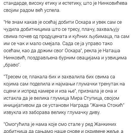
стандарде, високу етику и естетику, што је Нинковићева
својим радом већ успела.
"Не знам какав је осећај добити Оскара и увек сам се
чудила добитницима што се тресу, плачу, захваљују
свима почев од продуцената и кућних љубимаца, па сам
им се чак и мало смејала. Сада се ја управо тако
осећам, као да држим свог Оскара", рекла је Наташа
Нинковић, поздрављена бурним овацијама и узвицима
„браво“.
"Тресем се, плакала бих и захвалила бих свима са
којима сам поделила и најмањи глумачки тренутак на
сцени и испред камере и иза ње", признала је она и
истакла да је велика глумица Мира Ступица, својом
иницијативом да се установи Награда "Жанка Стокић"
извукла из заборава велику глумачку диву.
"Омогућила је нама које смо стале у ред Жанкиних
добитница да сањамо наше снове и скривене жеље, а