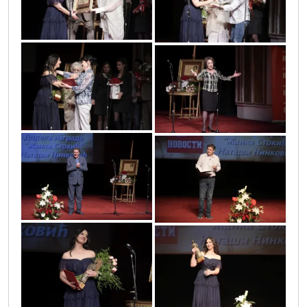
vic5034
vic4715
vic4729
vic4764
vic5097
vic5252