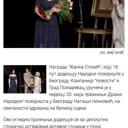
20. мај 2018.
Награда "Жанка Стокић", коју 16.
пут додељују Народно позориште у
Београду, Компанија "Новости" и
Град Пожаревац, уручена је у
недељу 20. маја првакињи Драме
Народног позоришта у Београду Наташи Нинковић, на
свечаности одржаној на Великој сцени.
Ово угледно признање додељује се за целокупно
глумачко остварење активне глумице у пуној