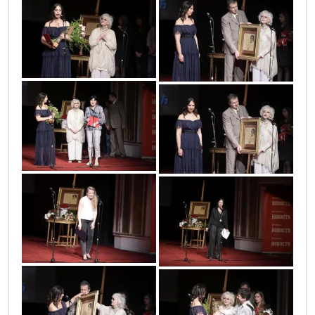
vic5072
vic4900
vic5015
vic4903
vic4693
vic4697
vic4907
vic5009