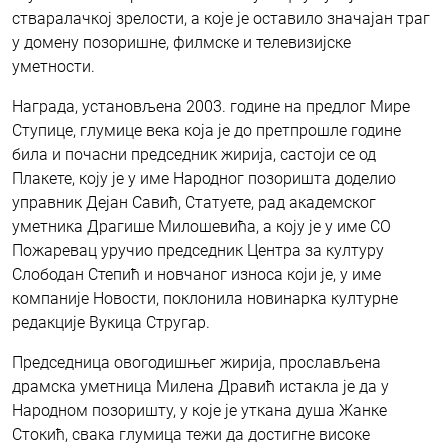
стваралачкој зрелости, а које је оставило значајан траг
у домену позоришне, филмске и телевизијске
уметности.
Награда, установљена 2003. године на предлог Мире
Ступице, глумице века која је до претпрошле године
била и почасни председник жирија, састоји се од
Плакете, коју је у име Народног позоришта доделио
управник Дејан Савић, Статуете, рад академског
уметника Драгише Милошевића, а коју је у име СО
Пожаревац уручио председник Центра за културу
Слободан Степић и новчаног износа који је, у име
компаније Новости, поклонила новинарка културне
редакције Вукица Стругар.
Председница овогодишњег жирија, прослављена
драмска уметница Милена Дравић истакла је да у
Народном позоришту, у које је уткана душа Жанке
Стокић, свака глумица тежи да достигне високе