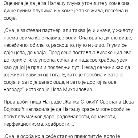
Оценила је да је за Наташу глума уточиште у коме она
дише пуним плућима и у коме је тако жива, посебна и
своја.
„Она је захтеван партнер, али таква је, и иначе, у животу
према свима које највише воли. Она враћа дупло више,
несебично, обилато, раскошно, пуно и живо. Глуми се
даје цела, до краја. Пред себе поставља високе циљеве
до којих стиже упорна, срчана и надасве храбра, увек
као да јој је први и последњи пут. Некад се чини као да
јој живот зависи од тога. Е, зато је посебна и зато је
своја, и зато је данас овде, и зато је достојна ове
награде“, истакла је Нела Михаиловић.
Прва добитница Награде „Жанка Стокић“ Светлана Цеца
Бојковић нагласила је да Наташу красе многе особине
попут глумачког дара, радозналости, срчаности,
перфекционизма, храбрости....
„Она је особа која себе стално преиспитује, врло је