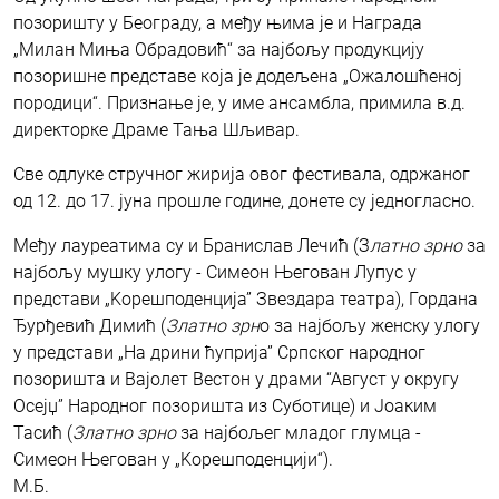
позоришту у Београду, а међу њима је и Награда
„Милан Миња Обрадовић“ за најбољу продукцију
позоришне представе која је додељена „Ожалошћеној
породици“. Признање је, у име ансамбла, примила в.д.
директорке Драме Тања Шљивар.
Све одлуке стручног жирија овог фестивала, одржаног
од 12. до 17. јуна прошле године, донете су једногласно.
Међу лауреатима су и Бранислав Лечић (З
латно зрно
за
најбољу мушку улогу - Симеон Његован Лупус у
представи „Kорешподенција” Звездара театра), Гордана
Ђурђевић Димић (
Златно зрн
о за најбољу женску улогу
у представи „На дрини ћуприја” Српског народног
позоришта и Вајолет Вестон у драми “Август у округу
Осејџ” Народног позоришта из Суботице) и Јоаким
Тасић (
Златно зрно
за најбољег младог глумца -
Симеон Његован у „Kорешподенцији“).
М.Б.