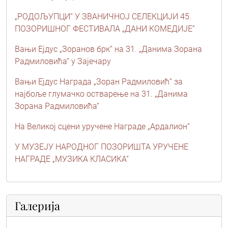
„РОДОЉУПЦИ“ У ЗВАНИЧНОЈ СЕЛЕКЦИЈИ 45.
ПОЗОРИШНОГ ФЕСТИВАЛА „ДАНИ КОМЕДИЈЕ“
Вањи Ејдус „Зоранов брк“ на 31. „Данима Зорана
Радмиловића“ у Зајечару
Вањи Ејдус Награда „Зоран Радмиловић“ за
најбоље глумачко остварење на 31. „Данима
Зорана Радмиловића“
На Великој сцени уручене Награде „Ардалион“
У МУЗЕЈУ НАРОДНОГ ПОЗОРИШТА УРУЧЕНЕ
НАГРАДЕ „МУЗИКА КЛАСИКА“
Галерија