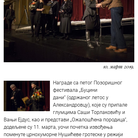
10. март 2019.
Награде са петог Позоришног
фестивала „Буцини
дани“ (одржаног летос у
Александровцу), које су припале
глумцима Саши Торлаковићу и
Вањи Ејдус, као и представи „Ожалошћена породица“,
додељене су 11. марта, уочи почетка извођења
поменуте црнохуморне Нушићеве гротеске у режији