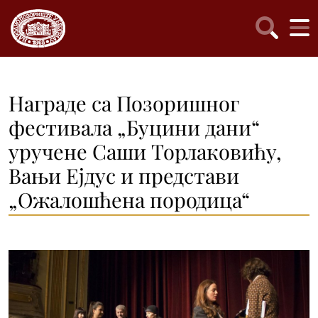
Награде са Позоришног
фестивала „Буцини дани“
уручене Саши Торлаковићу,
Вањи Ејдус и представи
„Ожалошћена породица“