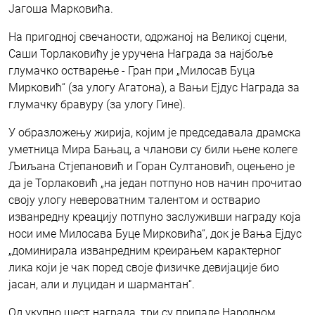
Јагоша Марковића.
На пригодној свечаности, одржаној на Великој сцени,
Саши Торлаковићу је уручена Награда за најбоље
глумачко остварење - Гран при „Милосав Буца
Мирковић“ (за улогу Агатона), а Вањи Ејдус Награда за
глумачку бравуру (за улогу Гине).
У образложењу жирија, којим је председавала драмска
уметница Мира Бањац, а чланови су били њене колеге
Љиљана Стјепановић и Горан Султановић, оцењено је
да је Торлаковић „на један потпуно нов начин прочитао
своју улогу невероватним талентом и остварио
изванредну креацију потпуно заслуживши награду која
носи име Милосава Буце Мирковића“, док је Вања Ејдус
„доминирала изванредним креирањем карактерног
лика који је чак поред своје физичке девијације био
јасан, али и луцидан и шармантан“.
Од укупно шест награда, три су припале Народном