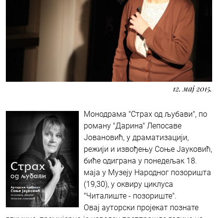
12. мај 2015.
Монодрама "Страх од љубави", по
роману "Дарина" Лепосаве
Јовановић, у драматизацији,
режији и извођењу Соње Јауковић,
биће одиграна у понедељак 18.
маја у Музеју Народног позоришта
(19,30), у оквиру циклуса
"Читалиште - позориште".
Овај ауторски пројекат познате