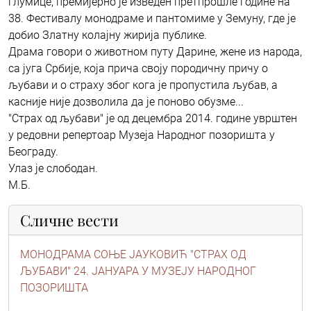
глумице, премијерно је изведен претпрошле године на
38. Фестивалу монодраме и пантомиме у Земуну, где је
добио Златну колајну жирија публике.
Драма говори о животном путу Дарине, жене из народа,
са југа Србије, која прича своју породичну причу о
љубави и о страху због кога је пропустила љубав, а
касније није дозволила да је поново обузме...
"Страх од љубави" је од децембра 2014. године уврштен
у редовни репертоар Музеја Народног позоришта у
Београду.
Улаз је слободан.
М.Б.
Сличне вести
МОНОДРАМА СОЊЕ ЈАУКОВИЋ "СТРАХ ОД
ЉУБАВИ" 24. ЈАНУАРА У МУЗЕЈУ НАРОДНОГ
ПОЗОРИШТА