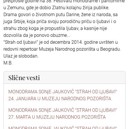
pretprošle godine na 38. Festivalu monodrame i pantomime
u Zemunu, gde je dobio Zlatnu kolajnu žirija publike.
Drama govori o životnom putu Darine, žene iz naroda, sa
juga Srbije, koja priča svoju porodičnu priču o ljubavi i o
strahu zbog koga je propustila ljubav, a kasnije nije
dozvolila da je ponovo obuzme...
"Strah od ljubavi" je od decembra 2014. godine uvršten u
redovni repertoar Muzeja Narodnog pozorišta u Beogradu.
Ulaz je slobodan.
M.B.
Slične vesti
MONODRAMA SONjE JAUKOVIĆ "STRAH OD LjUBAVI"
24. JANUARA U MUZEJU NARODNOG POZORIŠTA
MONODRAMA SONjE JAUKOVIĆ "STRAH OD LjUBAVI"
27. MARTA U MUZEJU NARODNOG POZORIŠTA
MONODRAMA SONjE JAUKOVIĆ "STRAH OD LjUBAVI"