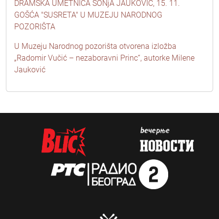
DRAMSKA UMETNICA SONjA JAUKOVIĆ, 15. 11.
GOŠĆA "SUSRETA" U MUZEJU NARODNOG
POZORIŠTA
U Muzeju Narodnog pozorišta otvorena izložba
„Radomir Vučić – nezaboravni Princ“, autorke Milene
Jauković