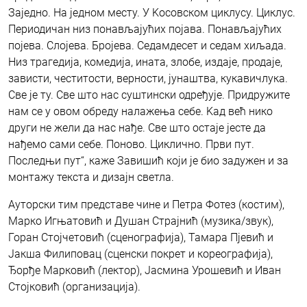
Заједно. На једном месту. У Kосовском циклусу. Циклус.
Периодичан низ понављајућих појава. Понављајућих
појева. Слојева. Бројева. Седамдесет и седам хиљада.
Низ трагедија, комедија, ината, злобе, издаје, продаје,
зависти, честитости, верности, јунаштва, кукавичлука.
Све је ту. Све што нас суштински одређује. Придружите
нам се у овом обреду налажења себе. Kад већ нико
други не жели да нас нађе. Све што остаје јесте да
нађемо сами себе. Поново. Циклично. Први пут.
Последњи пут“, каже Завишић који је био задужен и за
монтажу текста и дизајн светла.
Ауторски тим представе чине и Петра Фотез (костим),
Марко Игњатовић и Душан Страјнић (музика/звук),
Горан Стојчетовић (сценографија), Тамара Пјевић и
Јакша Филиповац (сценски покрет и кореографија),
Ђорђе Марковић (лектор), Јасмина Урошевић и Иван
Стојковић (организација).