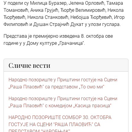
У подели су Милица Буразер, Јелена Орловић, Тамара
Томановић, Аника Грујић, Ђорђе Велимировић, Никола
Ђорђевић, Никола Станковић, Небојша Ђорђевић, Игор
Филиповић и Душан Страјнић Дукат у улози гуслара.
Представа је премијерно изведена 8. октобра ове
године у у Дому културе „Грачаница“.
Сличне вести
Народно позориште у Приштини гостује на Сцени
„Раша Плаовић“ са представом „То смо ми“
Народно позориште у Приштини гостује на Сцени
„Раша Плаовић“ с комедијом „Kасица прасица“
НАРОДНО ПОЗОРИШТЕ СОМБОР 30. ОКТОБРА
ГОСТУЈЕ НА СЦЕНИ “РАША ПЛАОВИЋ” СА
ПРЕДСТАВОМ “ЧАРОБЊАК”