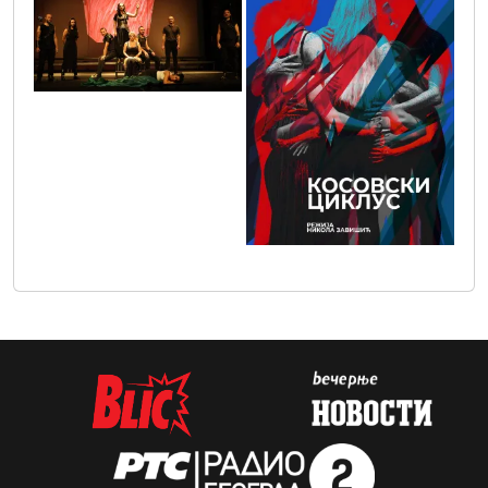
img_83081
plakat_kosovski_ciklus