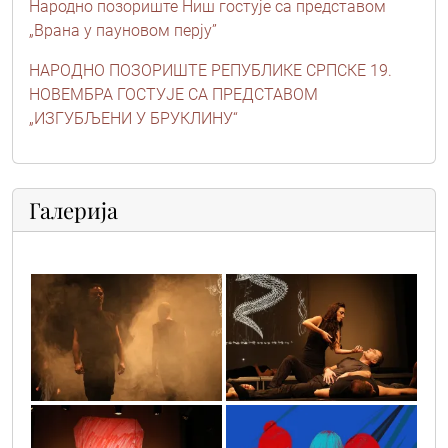
Народно позориште Ниш гостује са представом
„Врана у пауновом перју”
НАРОДНО ПОЗОРИШТЕ РЕПУБЛИКЕ СРПСКЕ 19.
НОВЕМБРА ГОСТУЈЕ СА ПРЕДСТАВОМ
„ИЗГУБЉЕНИ У БРУКЛИНУ“
Галерија
img_76051
img_81071