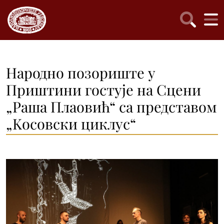
Народно позориште у
Приштини гостује на Сцени
„Раша Плаовић“ са представом
„Kосовски циклус“