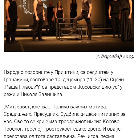
3. децембар 2025.
Народно позориште у Приштини, са седиштем у
Грачаници, гостоваће 10. децембра (20.30) на Сцени
„Раша Плаовић“ са представом „Kосовски циклус“ у
режији Николе Завишића.
„Мит, завет, клетва... Толико важних мотива.
Средишњих. Пресудних. Судбински дефинитивних за
нас. Све то се крије иза тросложног имена Kосово.
Трослог, трослој, трострукост сваке врсте. И ова је
представа од тога састављена. Реч, игра, песма.