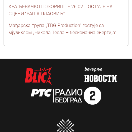
КРАЉЕВАЧКО ПОЗОРИШТЕ 26.02. ГОСТУЈЕ НА
СЦЕНИ “РАША ПЛАОВИЋ”
Мађарска трупа „TBG Production“ гостује са
мјузиклом „Никола Тесла – бесконачна енергија“