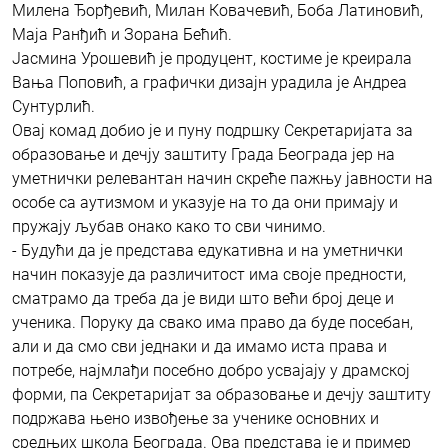
Милена Ђорђевић, Милан Ковачевић, Боба Латиновић,
Маја Ранђић и Зорана Бећић.
Јасмина Урошевић је продуцент, костиме је креирала
Вања Поповић, а графички дизајн урадила је Андреа
Сунтурлић.
Овај комад добио је и пуну подршку Секретаријата за
образовање и дечју заштиту Града Београда јер на
уметнички релевантан начин скреће пажњу јавности на
особе са аутизмом и указује на то да они примају и
пружају љубав онако како то сви чинимо.
- Будући да је представа едукативна и на уметнички
начин показује да различитост има своје предности,
сматрамо да треба да је види што већи број деце и
ученика. Поруку да свако има право да буде посебан,
али и да смо сви једнаки и да имамо иста права и
потребе, најмлађи посебно добро усвајају у драмској
форми, па Секретаријат за образовање и дечју заштиту
подржава њено извођење за ученике основних и
средњих школа Београда. Ова представа је и пример