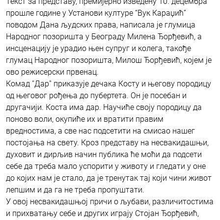
Текст за представу, премијерно изведену 10. децембра
прошле године у Установи културе “Вук Караџић”
поводом Дана људских права, написала је глумица
Народног позоришта у Београду Милена Ђорђевић, а
инсценацију је урадио њен супруг и колега, такође
глумац Народног позоришта, Милош Ђорђевић, којем је
ово режисерски првенац.
Комад ''Дар'' приказује дечака Косту и његову породицу
од његовог рођења до пубертета. Он је посебан и
другачији. Коста има дар. Научиће своју породицу да
поново воли, окупиће их и вратити правим
вредностима, а све нас подсетити на смисао нашег
постојања на свету. Кроз представу на несвакидашњи,
духовит и дирљив начин публика ће моћи да подсети
себе да треба мало успорити у животу и гледати у оне
до којих нам је стало, да је тренутак тај који чини живот
лепшим и да га не треба пропуштати.
У овој несвакидашњој причи о љубави, различитостима
и прихватању себе и других играју Стојан Ђорђевић,