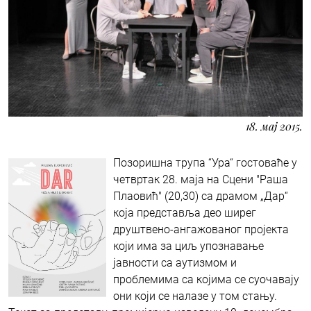
18. мај 2015.
Позоришна трупа “Ура“ гостоваће у
четвртак 28. маја на Сцени "Раша
Плаовић" (20,30) са драмом „Дар“
која представља део ширег
друштвено-ангажованог пројекта
који има за циљ упознавање
јавности са аутизмом и
проблемима са којима се суочавају
они који се налазе у том стању.