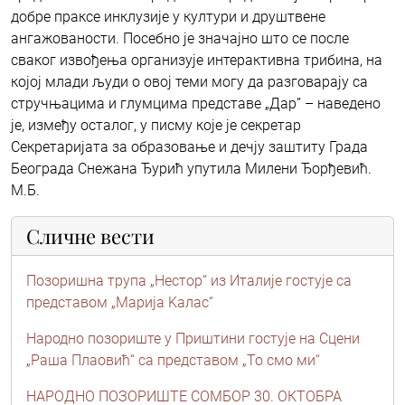
добре праксе инклузије у култури и друштвене
ангажованости. Посебно је значајно што се после
сваког извођења организује интерактивна трибина, на
којој млади људи о овој теми могу да разговарају са
стручњацима и глумцима представе „Дар” – наведено
је, између осталог, у писму које је секретар
Секретаријата за образовање и дечју заштиту Града
Београда Снежана Ђурић упутила Милени Ђорђевић.
М.Б.
Сличне вести
Позоришна трупа „Нестор“ из Италије гостује са
представом „Марија Kалас“
Народно позориште у Приштини гостује на Сцени
„Раша Плаовић“ са представом „То смо ми“
НАРОДНО ПОЗОРИШТЕ СОМБОР 30. ОКТОБРА