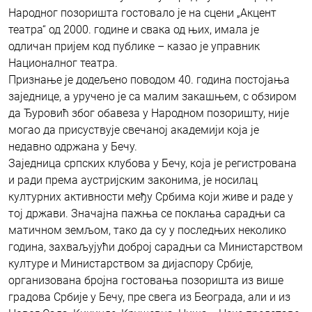
Народног позоришта гостовало је на сцени „Акцент
театра“ од 2000. године и свака од њих, имала је
одличан пријем код публике – казао је управник
Националног театра.
Признање је додељено поводом 40. година постојања
заједнице, а уручено је са малим закашњем, с обзиром
да Ђуровић због обавеза у Народном позоришту, није
могао да присуствује свечаној академији која је
недавно одржана у Бечу.
Заједница српских клубова у Бечу, која је регистрована
и ради према аустријским законима, је носилац
културних активности међу Србима који живе и раде у
тој држави. Значајна пажња се поклања сарадњи са
матичном земљом, тако да су у последњих неколико
година, захваљујући доброј сарадњи са Министарством
културе и Министарством за дијаспору Србије,
организована бројна гостовања позоришта из више
градова Србије у Бечу, пре свега из Београда, али и из