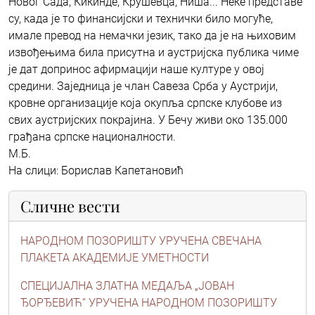
Новог Сада, Кикинде, Крушевца, Ниша... Неке представе
су, када је то финансијски и технички било могуће,
имале превод на немачки језик, тако да је на њиховим
извођењима била присутна и аустријска публика чиме
је дат допринос афирмацији наше културе у овој
средини. Заједница је члан Савеза Срба у Аустрији,
кровне организације која окупља српске клубове из
свих аустријских покрајина. У Бечу живи око 135.000
грађана српске националности.
М.Б.
На слици: Борислав Капетановић
Сличне вести
НАРОДНОМ ПОЗОРИШТУ УРУЧЕНА СВЕЧАНА
ПЛАКЕТА АКАДЕМИЈЕ УМЕТНОСТИ
СПЕЦИЈАЛНА ЗЛАТНА МЕДАЉА „ЈОВАН
ЂОРЂЕВИЋ“ УРУЧЕНА НАРОДНОМ ПОЗОРИШТУ