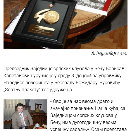
8. децембар 2010.
Председник Заједнице српских клубова у Бечу Борисав
Капетановић уручио је у среду 8. децембра управнику
Народног позоришта у Београду Божидару Ђуровићу
„Златну плакету“ тог удружења.
- Ово је за нас веома драго и
значајно признање. Наша кућа, са
Заједницом српских клубова у
Бечу, има дугогодишњу веома
успешну сарадњу. Осам представа