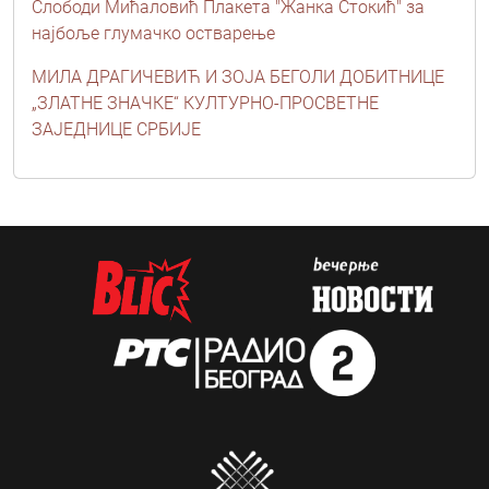
Слободи Мићаловић Плакета "Жанка Стокић" за
најбоље глумачко остварење
МИЛА ДРАГИЧЕВИЋ И ЗОЈА БЕГОЛИ ДОБИТНИЦЕ
„ЗЛАТНЕ ЗНАЧКЕ“ КУЛТУРНО-ПРОСВЕТНЕ
ЗАЈЕДНИЦЕ СРБИЈЕ