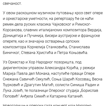
свечаност.
У овом раскошном музичком путовању кроз свет опере
и оркестарске уметности, на репертоару ће се наћи
ремек-дела руских класика Чајковског и Римског-
Корсакова, славних италијанских композитора Вердија,
Доницетија и Пучинија, бисери аустријске и француске
оперете, као и значајна остварења српских
композитора Корнелија Станковића, Станислава
Биничког, Стевана Христића и Петра Коњовића.
Уз Оркестар и Хор Народног позоришта, под
диригентском управом Александра Којића, у режији
Марија Павла дел Монака, наступиће прваци Опере
Снежана Савичић Секулић, Соња Шарић Косовац, Весна
Ђурковић и Драгутин Матић, солисти Синиша Радин и
Лука Јозић, те полазници Оперског студија „Борислав
Поповић“ Анђела Симић и Катарина Катанић.
Новогодишњи оперски гала концерт који Народно