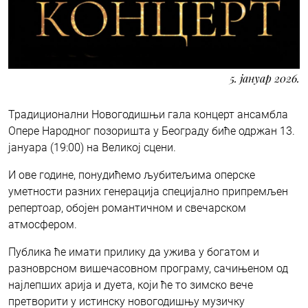
5. јануар 2026.
Традиционални Новогодишњи гала концерт ансамбла
Опере Народног позоришта у Београду биће одржан 13.
јануара (19:00) на Великој сцени.
И ове године, понудићемо љубитељима оперске
уметности разних генерација специјално припремљен
репертоар, обојен романтичном и свечарском
атмосфером.
Публика ће имати прилику да ужива у богатом и
разноврсном вишечасовном програму, сачињеном од
најлепших арија и дуета, који ће то зимско вече
претворити у истинску новогодишњу музичку