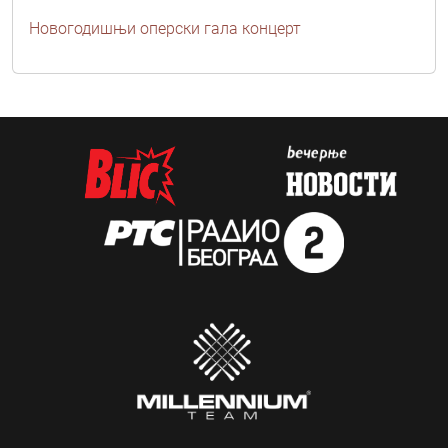
Новогодишњи оперски гала концерт