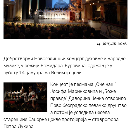
14. јануар 2012.
Добротворни Новогодишњи концерт духовне и народне
музике, у режији Божидара Ђуровића, одржан је у
суботу 14. јануара на Великој сцени.
Концерт је песмама „Оче наш“
Јосифа Маринковића и „Боже
правде“ Даворина Јенка отворило
Прво београдско певачко друштво,
а потом је уследила беседа
старешине Саборне цркве протојереја – ставрофора
Петра Лукића.