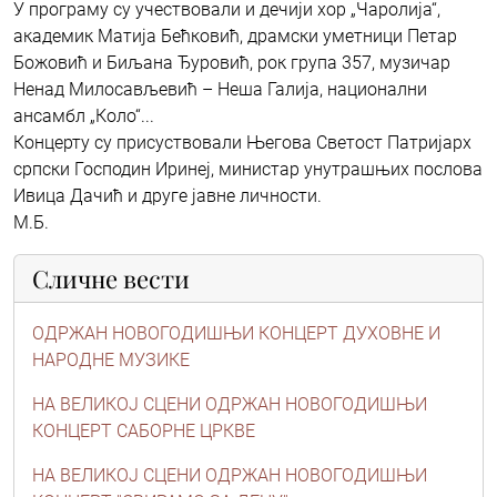
У програму су учествовали и дечији хор „Чаролија“,
академик Матија Бећковић, драмски уметници Петар
Божовић и Биљана Ђуровић, рок група 357, музичар
Ненад Милосављевић – Неша Галија, национални
ансамбл „Коло“...
Концерту су присуствовали Његова Светост Патријарх
српски Господин Иринеј, министар унутрашњих послова
Ивица Дачић и друге јавне личности.
М.Б.
Сличне вести
ОДРЖАН НОВОГОДИШЊИ КОНЦЕРТ ДУХОВНЕ И
НАРОДНЕ МУЗИКЕ
НА ВЕЛИКОЈ СЦЕНИ ОДРЖАН НОВОГОДИШЊИ
КОНЦЕРТ САБОРНЕ ЦРКВЕ
НА ВЕЛИКОЈ СЦЕНИ ОДРЖАН НОВОГОДИШЊИ