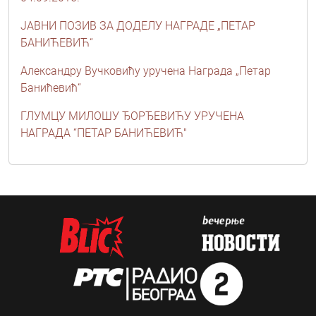
ЈАВНИ ПОЗИВ ЗА ДОДЕЛУ НАГРАДЕ „ПЕТАР
БАНИЋЕВИЋ“
Александру Вучковићу уручена Награда „Петар
Банићевић“
ГЛУМЦУ МИЛОШУ ЂОРЂЕВИЋУ УРУЧЕНА
НАГРАДА “ПЕТАР БАНИЋЕВИЋ"