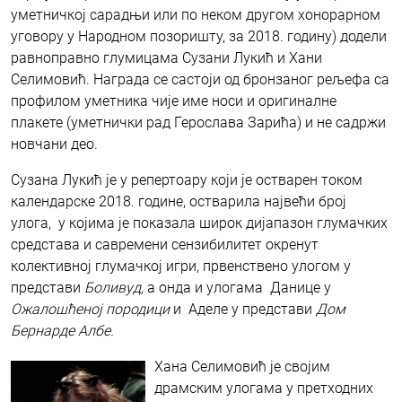
уметничкој сарадњи или по неком другом хонорарном
уговору у Народном позоришту, за 2018. годину) додели
равноправно глумицама Сузани Лукић и Хани
Селимовић. Награда се састоји од бронзаног рељефа са
профилом уметника чије име носи и оригиналне
плакете (уметнички рад Герослава Зарића) и не садржи
новчани део.
Сузана Лукић је у репертоару који је остварен током
календарске 2018. године, остварила највећи број
улога, у којима је показала широк дијапазон глумачких
средстава и савремени сензибилитет окренут
колективној глумачкој игри, првенствено улогом у
представи
Боливуд,
а онда и улогама Данице у
Ожалошћеној породици
и Аделе у представи
Дом
Бернарде Албе.
Хана Селимовић је својим
драмским улогама у претходних