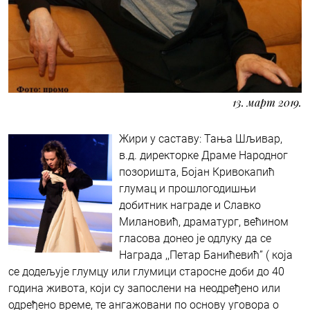
13. март 2019.
Жири у саставу: Тања Шљивар,
в.д. директоркe Драме Народног
позоришта, Бојан Кривокапић
глумац и прошлогодишњи
добитник награде и Славко
Милановић, драматург, већином
гласова донеo је одлуку да се
Награда ,,Петар Банићевић” ( која
се додељује глумцу или глумици старосне доби до 40
година живота, који су запослени на неодређено или
одређено време, те ангажовани по основу уговора о