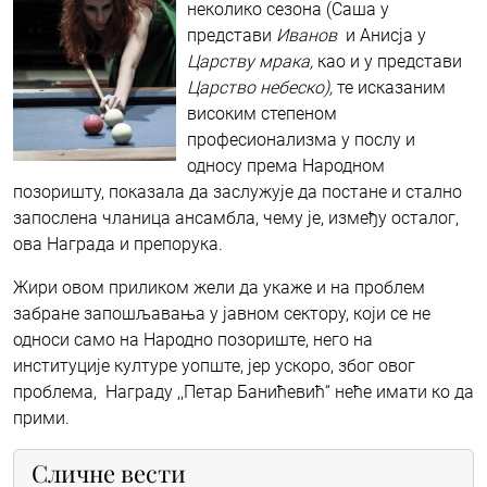
неколико сезона (Саша у
представи
Иванов
и Анисја у
Царству мрака
,
као и у представи
Царство небеско),
те исказаним
високим степеном
професионализма у послу и
односу према Народном
позоришту, показала да заслужује да постане и стално
запослена чланица ансамбла, чему је, између осталог,
ова Награда и препорука.
Жири овом приликом жели да укаже и на проблем
забране запошљавања у јавном сектору, који се не
односи само на Народно позориште, него на
институције културе уопште, јер ускоро, због овог
проблема, Награду ,,Петар Банићевић“ неће имати ко да
прими.
Сличне вести