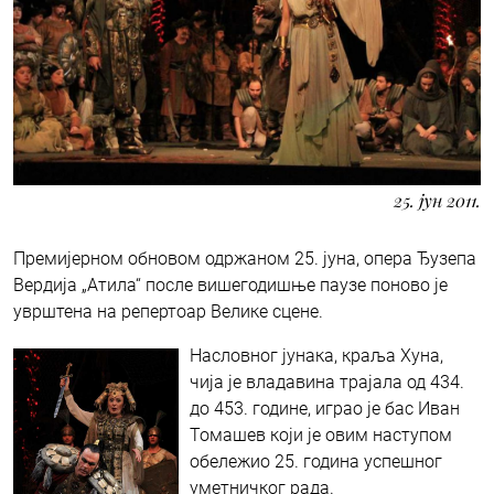
25. јун 2011.
Премијерном обновом одржаном 25. јуна, опера Ђузепа
Вердија „Атила“ после вишегодишње паузе поново је
уврштена на репертоар Велике сцене.
Насловног јунака, краља Хуна,
чија је владавина трајала од 434.
до 453. године, играо је бас Иван
Томашев који је овим наступом
обележио 25. година успешног
уметничког рада.