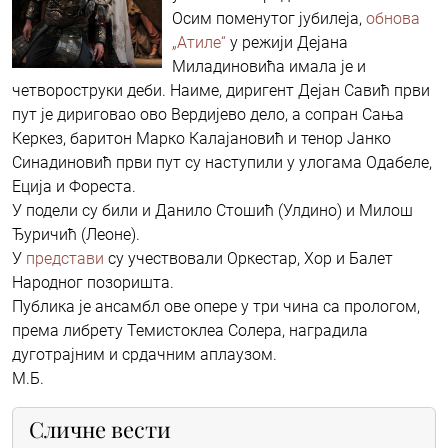
Осим поменутог јубилеја,
обнова
„Атиле“
у режији Дејана
Миладиновића имала је и
четвороструки деби. Наиме, диригент Дејан Савић први
пут је дириговао ово Вердијево дело, а сопран Сања
Керкез, баритон Марко Калајановић и тенор Јанко
Синадиновић први пут су наступили у улогама Одабеле,
Еција и Фореста.
У подели су били и Данило Стошић (Улдино) и Милош
Ђуричић (Леоне).
У
представи
су учествовали Оркестар, Хор и Балет
Народног позоришта.
Публика је ансамбл ове опере у три чина са прологом,
према либрету Темистоклеа Солера, наградила
дуготрајним и срдачним аплаузом.
М.Б.
Сличне вести