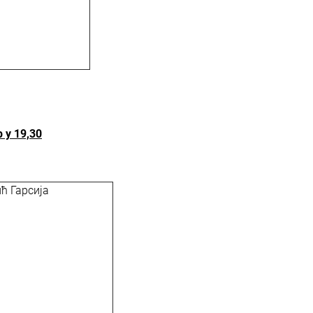
у 19,30
ћ Гарсија