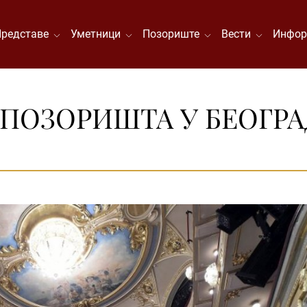
Представе
Уметници
Позориште
Вести
Инфор
ПОЗОРИШТА У БЕОГРАД