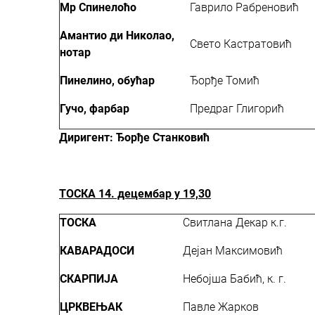
Мр Спинелоћо
Гаврило Рабреновић
Амантио ди Николао,
Свето Кастратовић
нотар
Пинелино, обућар
Ђорђе Томић
Гучо, фарбар
Предраг Глигорић
Диригент:
Ђорђе Станковић
ТОСКА
14. децембар у 19,30
ТОСКА
Свитлана Декар к.г.
КАВАРАДОСИ
Дејан Максимовић
СКАРПИЈА
Небојша Бабић, к. г.
ЦРКВЕЊАК
Павле Жарков