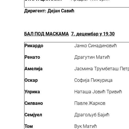
Диригент:
Дејан Савић
БАЛ ПОД МАСКАМА
7. децембар у 19,30
Рикардо
Јанко Синадиновић
Ренато
Драгутин Матић
Амелија
Јасмина Трумбеташ Пет
Оскар
Софија Пижурица
Улрика
Наташа Јовић Тривић
Силвано
Павле Жарков
Семјуел
Драгољуб Бајић
Том
Вук Матић