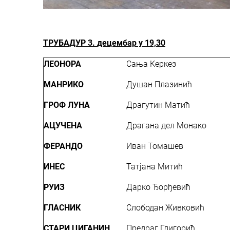
ТРУБАДУР 3.
децембар
у 19,30
ЛЕОНОРА
Сања Керкез
МАНРИКО
Душан Плазинић
ГРОФ ЛУНА
Драгутин Матић
АЦУЧЕНА
Драгана дел Монако
ФЕРАНДО
Иван Томашев
ИНЕС
Татјана Митић
РУИЗ
Дарко Ђорђевић
ГЛАСНИК
Слободан Живковић
СТАРИ ЦИГАНИН
Предраг Глигорић