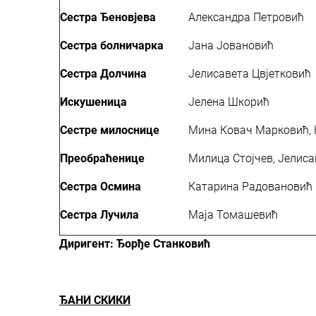
Сестра Ђеновјева
Александра Петровић
Сестра бол
ничарка
Јана Јовановић
Сестра Долчина
Јелисавета Цвјетковић
Искушеница
Јелена Шкорић
Сестре милоснице
Мина Ковач Марковић,
Преобраћенице
Милица Стојчев, Јелиса
Сестра Осмина
Катарина Радовановић
Сестра Лучила
Маја Томашевић
Диригент: Ђорђе Станк
ЂАНИ СКИКИ