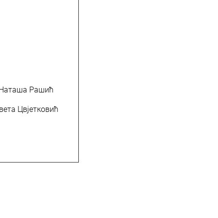
 Наташа Рашић
вета Цвјетковић
овић