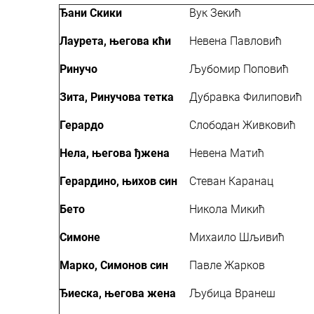
Ђани Скики
Вук Зекић
Лаурета, његова кћи
Невена Павловић
Ринучо
Љубомир Поповић
Зита, Ринучова тетка
Дубравка Филиповић
Герардо
Слободан Живковић
Нела, његова ђжена
Невена Матић
Герардино, њихов син
Стеван Каранац
Бето
Никола Микић
Симоне
Михаило Шљивић
Марко, Симонов син
Павле Жарков
Ђиеска, његова жена
Љубица Вранеш