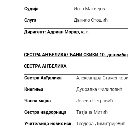
Судија
Игор Матвејев
Слуга
Данило Стошић
Диригент: Адриан Морар, к. г.
СЕСТРА АНЂЕЛИКА/ ЂАНИ СКИКИ 10. децембар 
СЕСТРА АНЂЕЛИКА
Сестра Анђелика
Александра Стаменкови
Кнегиња
Дубравка Филиповић
Часна мајка
Јелена Петровић
Сестра надзорница
Татјана Митић
Учитељица нових иск.
Теодора Димитријевић