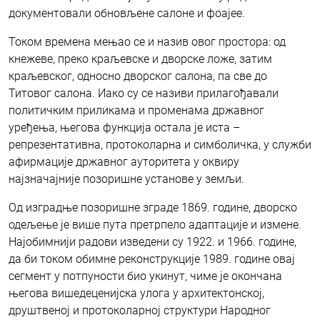
документовали обновљене салоне и фоајее.
Током времена мењао се и назив овог простора: од
кнежеве, преко краљевске и дворске ложе, затим
краљевског, односно дворског салона, па све до
Титовог салона. Иако су се називи прилагођавали
политичким приликама и променама државног
уређења, његова функција остала је иста –
репрезентативна, протоколарна и симболичка, у служби
афирмације државног ауторитета у оквиру
најзначајније позоришне установе у земљи.
Од изградње позоришне зграде 1869. године, дворско
одељење је више пута претрпело адаптације и измене.
Најобимнији радови изведени су 1922. и 1966. године,
да би током обимне реконструкције 1989. године овај
сегмент у потпуности био укинут, чиме је окончана
његова вишедеценијска улога у архитектонској,
друштвеној и протоколарној структури Народног