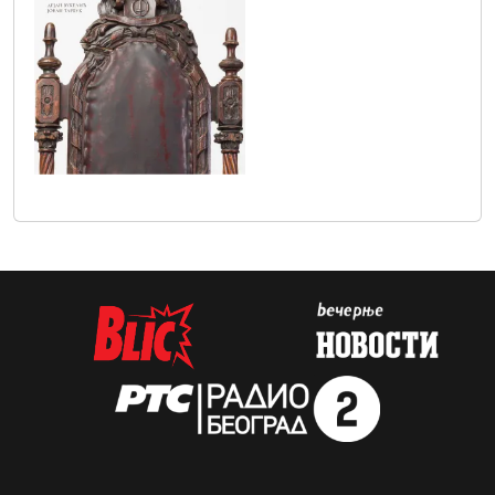
plakat_muzej_izlozba