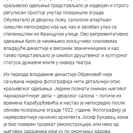
краљевско одељење представљало је издвојен и строго
регулисан простор унутар позоришне зграде.
Обухватало је дворску ложу, салонски апартман
смештен непосредно иза ње, као и засебан улаз са
степеништем из Француске улице. Ово репрезентативно
одељење било је намењено искључиво члановима
владајуће династије и високим званичницима и као
такво представљало је симбол друштвеног и културног
статуса државне елите у оквиру театра.
Из периода владавине династије Обреновић није
сачувана ниједна фотографија нити детаљнији опис
краљевског одељења. Једини познати снимак његовог
најмаркантнијег дела – дворског салона – потиче из
времена Карађорђевића и настао је непосредно после
обнове позоришне зграде 1922. године. Фотографију је
највероватније начинио архитекта Јосиф Букавац, коме
је био поверен пројекат реконструкције, или неко од
његових сарадника који су по окончању радова