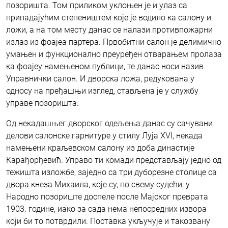
позоришта. Том приликом уклоњен је и улаз са
припадајућим степеништем које је водило ка салону и
ложи, а на том месту данас се налази противпожарни
излаз из фоајеа партера. Првобитни салон је делимично
умањен и функционално преуређен отварањем пролаза
ка фоајеу намењеном публици, те данас носи назив
Управнички салон. И дворска ложа, редукована у
односу на пређашњи изглед, стављена је у службу
управе позоришта.
Од некадашњег дворског одељења данас су сачувани
делови салонске гарнитуре у стилу Луја XVI, некада
намењени краљевском салону из доба династије
Карађорђевић. Управо ти комади представљају једно од
тежишта изложбе, заједно са три дуборезне столице са
двора кнеза Михаила, које су, по свему судећи, у
Народно позориште доспеле после Мајског преврата
1903. године, иако за сада нема непосредних извора
који би то потврдили. Поставка укључује и такозвану