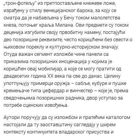
„трон-фотељу“ из претпостављене кнежеве ложе,
израђену у стилу венецијанског барока, за коју се
сматра да је набављена у Бечу током малолетства
кнеза, потоњег краља Милана. Ови предмети су током
деценија изгубили своју првобитну намену, постајући
део позоришне реквизите, често коришћени без свести о
њиховом пореклу и културно-историјском значају.
Отуда важан сегмент изложбе чине панели са
приказима позоришних инсценација у којима је
коришћен овај мобилијар, а које се могу пратити од
двадесетих година ХХ века па све до данас. Целину
употпуњују примерци оружја – сабље, кубуре и пушке
кремењаче типа џефердар и винчестер – које је, према
сведочењима позоришних радника, двор уступао за
потребе сценских извођења.
Аутори поручују да су изложбом и пратећим каталогом
настојали да ту заоставштину сагледају у ширем
контексту континуитета владарског присуства и