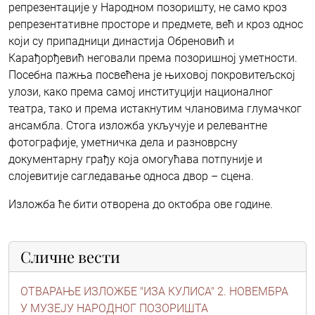
репрезентације у Народном позоришту, не само кроз
репрезентативне просторе и предмете, већ и кроз однос
који су припадници династија Обреновић и
Карађорђевић неговали према позоришној уметности.
Посебна пажња посвећена је њиховој покровитељској
улози, како према самој институцији националног
театра, тако и према истакнутим члановима глумачког
ансамбла. Стога изложба укључује и релевантне
фотографије, уметничка дела и разноврсну
документарну грађу која омогућава потпуније и
слојевитије сагледавање односа двор – сцена.
Изложба ће бити отворена до октобра ове године.
Сличне вести
ОТВАРАЊЕ ИЗЛОЖБЕ "ИЗА КУЛИСА" 2. НОВЕМБРА
У МУЗЕЈУ НАРОДНОГ ПОЗОРИШТА