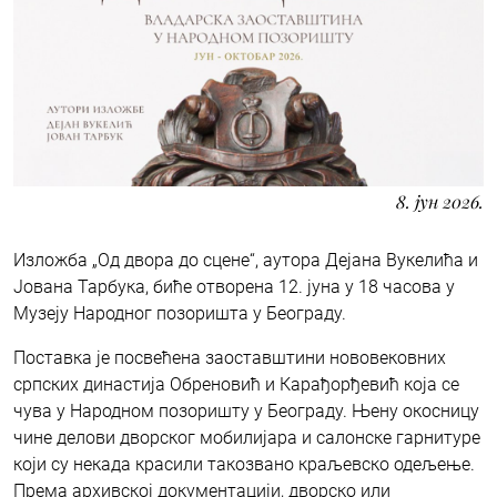
8. јун 2026.
Изложба „Од двора до сцене“, аутора Дејана Вукелића и
Јована Тарбука, биће отворена 12. јуна у 18 часова у
Музеју Народног позоришта у Београду.
Поставка је посвећена заоставштини нововековних
српских династија Обреновић и Карађорђевић која се
чува у Народном позоришту у Београду. Њену окосницу
чине делови дворског мобилијара и салонске гарнитуре
који су некада красили такозвано краљевско одељење.
Према архивској документацији, дворско или