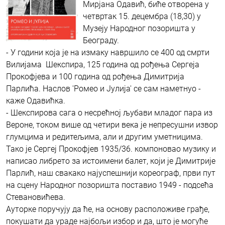
Мирјана Одавић, биће отворена у
четвртак 15. децембра (18,30) у
Музеју Народног позоришта у
Београду.
- У години која је на измаку навршило се 400 од смрти
Вилијама Шекспира, 125 година од рођења Сергеја
Прокофјева и 100 година од рођења Димитрија
Парлића. Наслов 'Ромео и Јулија' се сам наметнуо -
каже Одавићка.
- Шекспирова сага о несрећној љубави младог пара из
Вероне, током више од четири века је непресушни извор
глумцима и редитељима, али и другим уметницима.
Тако је Сергеј Прокофјев 1935/36. компоновао музику и
написао либрето за истоимени балет, који је Димитрије
Парлић, наш свакако најуспешнији кореограф, први пут
на сцену Народног позоришта поставио 1949 - подсећа
Стевановићева.
Ауторке поручују да ће, на основу расположиве грађе,
покушати да ураде најбољи избор и да, што је могуће