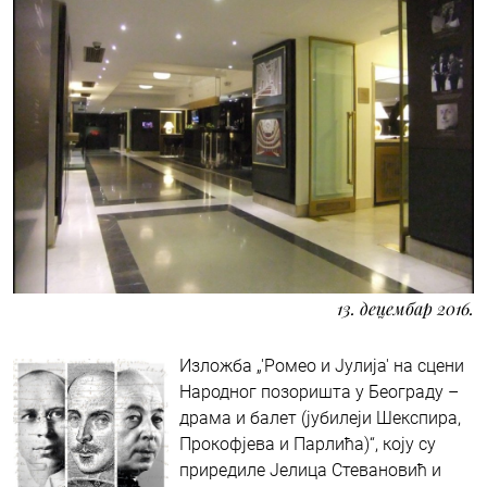
13. децембар 2016.
Изложба „'Ромео и Јулија' на сцени
Народног позоришта у Београду –
драма и балет (јубилеји Шекспира,
Прокофјева и Парлића)“, коју су
приредиле Јелица Стевановић и