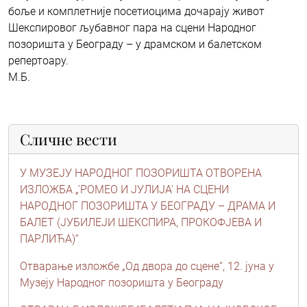
боље и комплетније посетиоцима дочарају живот
Шекспировог љубавног пара на сцени Народног
позоришта у Београду – у драмском и балетском
репертоару.
М.Б.
Сличне вести
У МУЗЕЈУ НАРОДНОГ ПОЗОРИШТА ОТВОРЕНА
ИЗЛОЖБА „'РОМЕО И ЈУЛИЈА' НА СЦЕНИ
НАРОДНОГ ПОЗОРИШТА У БЕОГРАДУ – ДРАМА И
БАЛЕТ (ЈУБИЛЕЈИ ШЕКСПИРА, ПРОКОФЈЕВА И
ПАРЛИЋА)“
Отварање изложбе „Од двора до сцене“, 12. јуна у
Музеју Народног позоришта у Београду