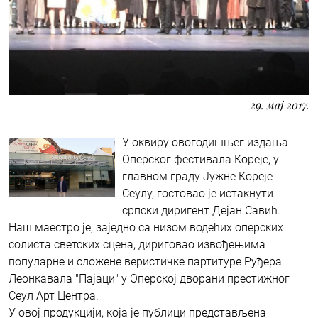
29. мај 2017.
У оквиру овогодишњег издања
Оперског фестивала Кореје, у
главном граду Јужне Кореје -
Сеулу, гостовао је истакнути
српски диригент Дејан Савић.
Наш маестро је, заједно са низом водећих оперских
солиста светских сцена, дириговао извођењима
популарне и сложене веристичке партитуре Руђера
Леонкавала "Пајаци" у Оперској дворани престижног
Сеул Арт Центра.
У овој продукцији, која је публици представљена