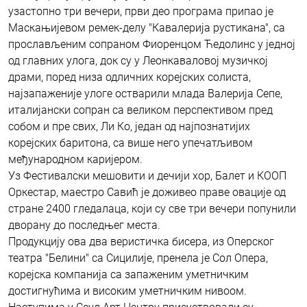
узастопно три вечери, први део програма припао је
Маскањијевом ремек-делу "Кавалерија рустикана", са
прослављеним сопраном Фиоренцом Ћедолинс у једној
од главних улога, док су у Леонкаваловој музичкој
драми, поред низа одличних корејских солиста,
најзапаженије улоге остварили млада Валерија Сепе,
италијански сопран са великом перспективом пред
собом и пре свих, Ли Ко, један од најпознатијих
корејских баритона, са више него упечатљивом
међународном каријером.
Уз Фестивалски мешовити и дечији хор, Балет и КООП
Оркестар, маестро Савић је доживео праве овације од
стране 2400 гледалаца, који су све три вечери попунили
дворану до последњег места.
Продукцију ова два веристичка бисера, из Оперског
театра "Белини" са Сицилије, пренела је Сол Опера,
корејска компанија са запаженим уметничким
достигнућима и високим уметничким нивоом.