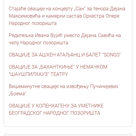
Стајаће овације на концерту „Сан“ за тенора Дејана
Максимовића и камерни састав Oркестра Опере
Народног позоришта
Редитељка Ивана Вујић уместо Дејана Савића на
челу Народног позоришта
ОВАЦИЈЕ ЗА АШХЕН АТАЉАНЦ И БАЛЕТ “SONGS”
ОВАЦИЈЕ ЗА „БАХАНТКИЊЕ“ У НЕМАЧКОМ
"ШАУШПИЛХАУЗ" ТЕАТРУ
Вишеминутне овације на извођењу Пучинијевих
„Боема"
ОВАЦИЈЕ У КОПЕНХАГЕНУ ЗА УМЕТНИКЕ
БЕОГРАДСКОГ НАРОДНОГ ПОЗОРИШТА