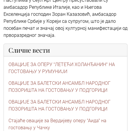
Наступима у Сеул Арт Центру присуствовали су
амбасадор Републике Италије, као и Његова
Екселенција господин Зоран Казазовић, амбасадор
Републике Србије у Кореји са супругом, што је дало
посебан печат и значај овој културној манифестацији од
прворазредног значаја.
Сличне вести
ОВАЦИЈЕ ЗА ОПЕРУ "ЛЕТЕЋИ ХОЛАНЂАНИН" НА
ГОСТОВАЊУ У РУМУНИЈИ
ОВАЦИЈЕ ЗА БАЛЕТСКИ АНСАМБЛ НАРОДНОГ
ПОЗОРИШТА НА ГОСТОВАЊУ У ПОДГОРИЦИ
ОВАЦИЈЕ ЗА БАЛЕТСКИ АНСАМБЛ НАРОДНОГ
ПОЗОРИШТА НА ГОСТОВАЊУ У ПОДГОРИЦИ
Стајаће овације за Вердијеву оперу "Аида" на
гостовању у Чачку